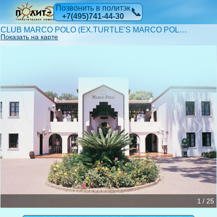
Позвонить в политэк
📞
+7(495)741-44-30
CLUB MARCO POLO (EX.TURTLE'S MARCO POLO CLUB) HV-1
Показать на карте
1 / 25