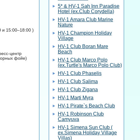
5* & HV-1 Sah Inn Paradise
Hotel (ex.Club Corydella)
HV-1 Amara Club Marine
Nature
 и 15:00–18:00 )
HV-1 Champion Holiday
Village
HV-1 Club Boran Mare
Beach
ресс-центр
торных фойе)
HV-1 Club Marco Polo
(ex.Turtle's Marco Polo Club)
HV-1 Club Phaselis
HV-1 Club Salima
HV-1 Club Zigana
HV-1 Marti Myra
HV-1 Pirate`s Beach Club
HV-1 Robinson Club
Camyuva
HV-1 Simena Sun Club (
ex.Simena Holiday Village
Villas)