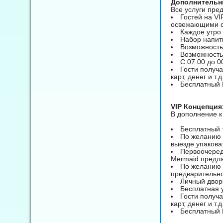
Дополнительны
Все услуги пре
Гостей на V
освежающими с
Каждое утро
Набор напит
Возможность 
Возможность
С 07:00 до 0
Гости получ
карт, денег и т.д
Бесплатный 
VIP Концепция: 
В дополнение к
Бесплатный 
По желанию 
выезде упакова
Первоочередн
Mermaid предла
По желанию 
предварительно
Личный дворе
Бесплатная у
Гости получ
карт, денег и т.д
Бесплатный 