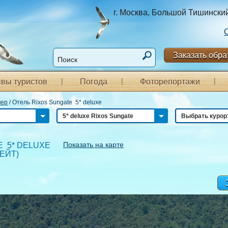
г. Москва, Большой Тишинский п
Заказать обра
вы туристов
Погода
Фоторепортажи
мер
/
Отель Rixos Sungate 5* deluxe
5* deluxe Rixos Sungate
Выбрать курор
Показать на карте
E 5* DELUXE
ГЕЙТ
)