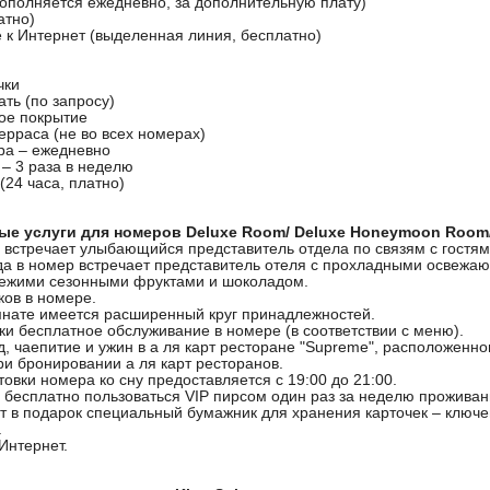
пополняется ежедневно, за дополнительную плату)
атно)
 к Интернет (выделенная линия, бесплатно)
чки
ать (по запросу)
вое покрытие
ерраса (не во всех номерах)
ра – ежедневно
 – 3 раза в неделю
 (24 часа, платно)
е услуги для номеров Deluxe Room/ Deluxe Honeymoon Room/ 
я встречает улыбающийся представитель отдела по связям с гостям
ода в номер встречает представитель отеля с прохладными освеж
вежими сезонными фруктами и шоколадом.
ков в номере.
мнате имеется расширенный круг принадлежностей.
тки бесплатное обслуживание в номере (в соответствии с меню).
д, чаепитие и ужин в а ля карт ресторане "Supreme", расположенном
ри бронировании а ля карт ресторанов.
товки номера ко сну предоставляется с 19:00 до 21:00.
 бесплатно пользоваться VIP пирсом один раз за неделю проживан
ат в подарок специальный бумажник для хранения карточек – ключе
.
Интернет.