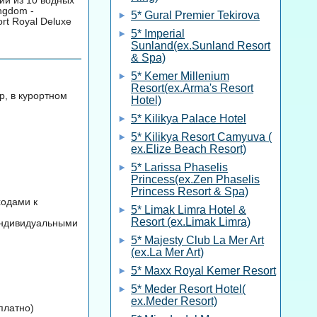
ngdom -
5* Gural Premier Tekirova
rt Royal Deluxe
5* Imperial
Sunland(ex.Sunland Resort
& Spa)
5* Kemer Millenium
Resort(ex.Arma's Resort
ер, в курортном
Hotel)
5* Kilikya Palace Hotel
5* Kilikya Resort Camyuva (
ex.Elize Beach Resort)
5* Larissa Phaselis
Princess(ex.Zen Phaselis
Princess Resort & Spa)
ходами к
5* Limak Limra Hotel &
Resort (ex.Limak Limra)
 индивидуальными
5* Majesty Club La Mer Art
(ex.La Mer Art)
5* Maxx Royal Kemer Resort
5* Meder Resort Hotel(
ex.Meder Resort)
платно)