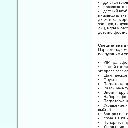
детская пло
развлекател
детский клуб
индивидуальный
дискотека, меро
зоопарк, надув
лиц, игры у ба
детские фестив
Специальный 
Пары молодожен
следующими усл
VIP-трансфер
Гостей отеля
экспресс засел
Шампанское
Фрукты
Подготовка 
Различные т
Виски и друг
Набор кофе 
Подготовка н
Украшение н
выбор)
Завтрак в по
Ужин в а ля 
Приоритет п
Украшение н