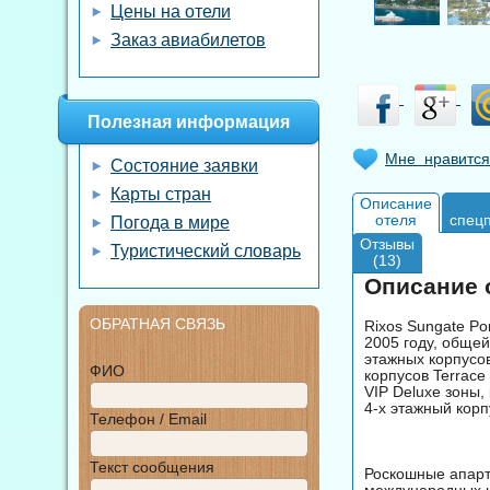
Цены на отели
Заказ авиабилетов
Полезная информация
Мне нравится
Состояние заявки
Карты стран
Описание
отеля
спец
Погода в мире
Отзывы
Туристический словарь
(13)
Описание о
ОБРАТНАЯ СВЯЗЬ
Rixos Sungate Po
2005 году, общей
этажных корпусов
ФИО
корпусов Terrace
VIP Deluxe зоны,
4-х этажный корп
Телефон / Email
Текст сообщения
Роскошные апарт
международных н