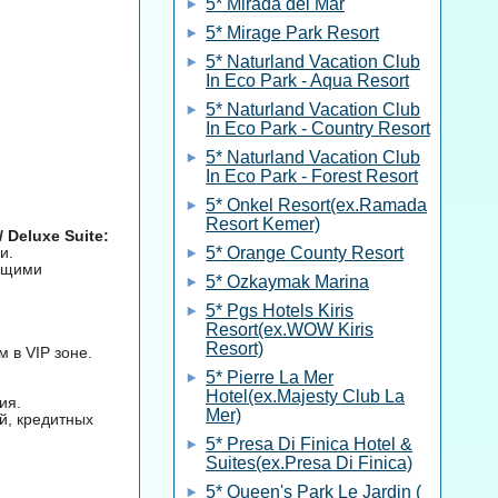
5* Mirada del Mar
5* Mirage Park Resort
5* Naturland Vacation Club
In Eco Park - Aqua Resort
5* Naturland Vacation Club
In Eco Park - Country Resort
5* Naturland Vacation Club
In Eco Park - Forest Resort
5* Onkel Resort(ex.Ramada
Resort Kemer)
Deluxe Suite:
и.
5* Orange County Resort
ающими
5* Ozkaymak Marina
5* Pgs Hotels Kiris
Resort(ex.WOW Kiris
Resort)
 в VIP зоне.
5* Pierre La Mer
Hotel(ex.Majesty Club La
ия.
Mer)
й, кредитных
5* Presa Di Finica Hotel &
Suites(ex.Presa Di Finica)
5* Queen's Park Le Jardin (