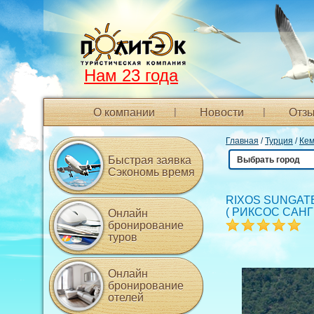
Нам 23 года
О компании
Новости
Отзы
Главная
/
Турция
/
Ке
Быстрая заявка
Выбрать город
Сэкономь время
RIXOS SUNGAT
(
РИКСОС САН
Онлайн
бронирование
туров
Онлайн
бронирование
отелей