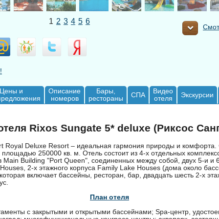
1
2
3
4
5
6
Смот
!
Цены и
Описание
Бары,
Видео
СПА
Экскурсии
предложения
номеров
рестораны
отеля
теля Rixos Sungate 5* deluxe (Риксос Сан
rt Royal Deluxe Resort – идеальная гармония природы и комфорта.
 площадью 250000 кв. м. Отель состоит из 4-x отдельных комплексов
 Main Building "Port Queen", соединенных между собой, двух 5-и и 
 Houses, 2-х этажного корпуса Family Lake Houses (дома около бас
 которая включает бассейны, ресторан, бар, двадцать шесть 2-x эт
ус.
План отеля
аменты с закрытыми и открытыми бассейнами; Spa-центр, удосто
аград; многофункциональные конгресс-центры; аквапарк, состоящ