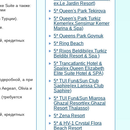
ex.Le Jardin Resort)
 Suite а также:
ыми
5* Queen's Park Tekirova
5* Queen's Park Turkiz
 Турции).
Kemer(ex.Sensimar Kemer
е.
Marina & Spa)
5* Queens Park Goynuk
й, кредитных
5* Ring Beach
5* Rixos Beldibi(ex.Turkiz
Beldibi Resort & Spa )
5* Trancatlantic Hotel &
Spa(ex.Queen Elizabeth
Elite Suite Hotel & SPA)
рдеробной, а при
5* TUI Fun&Sun Club
Saphire(ex.Larissa Club
Aegean, Olivia и
Saphire)
 (требуется
5* TUI Fun&Sun Miarosa
Ghazal Resort(ex.Ghazal
Resort Thalasso)
й, кредитных
5* Zena Resort
5* & HV-1 Crystal Flora
Beach Resort