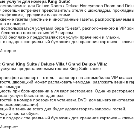
е услуги для номера King Suite:
доставляемые для Deluxe Room / Deluxe Honeymoon Room and Deluxe
IP ресепшн встречает представитель отеля с шоколадом, прохладн
алфетками, турецкими сладостями.
 свежие газеты (местные и иностранные газеты, распространяемы в
ков в номере.
воспользоваться услугами бара "Siesta", расположенного в VIP зон
 бесплатно пользоваться VIP пирсом.
0:00 бесплатно предоставляются услуги прачечной и глажки.
ат в подарок специальный бумажник для хранения карточек – ключе
.
Интернет.
Grand King Suite / Deluxe Villa / Grand Deluxe Villa:
 услугам предоставляемым гостям King Suite также:
трансфер аэропорт – отель – аэропорт на автомобилях VIP класса.
гостя, дворецкий может распаковать чемодан, разложить вещи в га
ть чемодан.
ость при бронировании а ля карт ресторанов. Один из ресторанов 
гает услуги бесплатно один раз.
гостей в номере проводится установка DVD, домашнего кинотеатра
е резервирование).
цкий в течение всего дня будет удовлетворять запросы гостей.
слуга чистки обуви.
ат в подарок специальный бумажник для хранения карточек – ключе
.
Интернет.