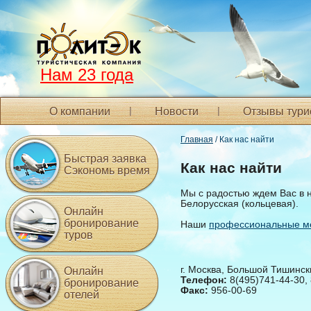
Нам 23 года
О компании
Новости
Отзывы тури
Главная
/ Как нас найти
Быстрая заявка
Как нас найти
Сэкономь время
Мы с радостью ждем Вас в 
Белорусская (кольцевая).
Онлайн
бронирование
Наши
профессиональные м
туров
г. Москва, Большой Тишински
Онлайн
Телефон:
8(495)
741-44-30
,
бронирование
Факс:
956-00-69
отелей