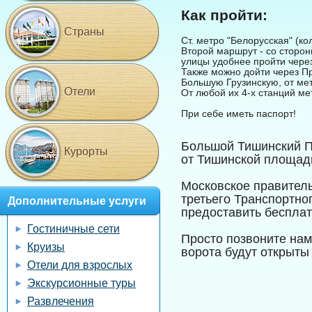
Как пройти:
Страны
Ст. метро "Белорусская" (к
Второй маршрут - со сторон
улицы удобнее пройти чере
Также можно дойти через Пр
Большую Грузинскую, от ме
Отели
От любой их 4-х станций ме
При себе иметь паспорт!
Большой Тишинский П
Курорты
от Тишинской площад
Московское правитель
третьего Транспортно
Дополнительные услуги
предоставить бесплат
Гостиничные сети
Просто позвоните нам 
Круизы
ворота будут открыты 
Отели для взрослых
Экскурсионные туры
Развлечения