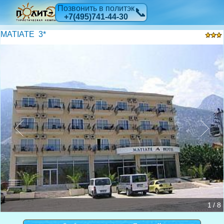
Позвонить в политэк
📞
+7(495)741-44-30
MATIATE 3*
1 / 8