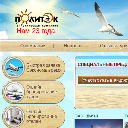
Нам 23 года
О компании
Новости
Отзывы тури
СПЕЦИАЛЬНЫЕ ПРЕД
Быстрая заявка
Сэкономь время
Участвовать в акция
Онлайн
бронирование
туров
Онлайн
ОАЭ
Дубай
Т
бронирование
отелей