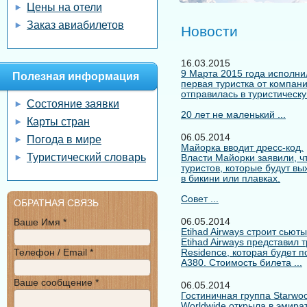
Цены на отели
Заказ авиабилетов
Новости
16.03.2015
9 Марта 2015 года исполнил
Полезная информация
первая туристка от компан
отправилась в туристическу
Состояние заявки
20 лет не маленький ...
Карты стран
06.05.2014
Погода в мире
Майорка вводит дресс-код.
Туристический словарь
Власти Майорки заявили, ч
туристов, которые будут вы
в бикини или плавках.
Совет ...
ОБРАТНАЯ СВЯЗЬ
06.05.2014
Ваше Имя *
Etihad Airways строит сьют
Etihad Airways представил
Телефон / Email *
Residence, которая будет 
А380. Стоимость билета ...
Ваше сообщение *
06.05.2014
Гостиничная группа Starwoo
Worldwide открыла в эмира