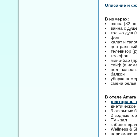
Описание и ф
В номерах:
ванна (82 н
ванна с душ
только душ (
фен
халат и тапо
центральный
телевизор (р
телефон
мини-бар (п
сейф (в номе
пол - ковров
балкон
уборка номе
смена белья 
B отеле Amara 
рестораны 
диетическое
3 открытых 
2 водные гор
TV - зал
кабинет вра
Wellness & S
парикмахерс