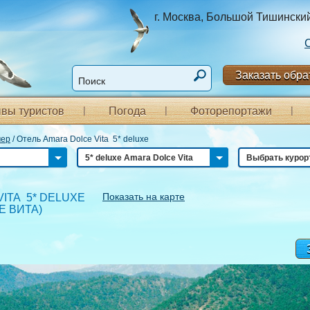
г. Москва, Большой Тишинский п
Заказать обра
вы туристов
Погода
Фоторепортажи
мер
/
Отель Amara Dolce Vita 5* deluxe
5* deluxe Amara Dolce Vita
Выбрать курор
Показать на карте
ITA 5* DELUXE
Е ВИТА
)