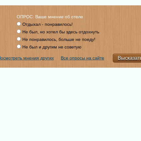
ОПРОС: Ваше мнение об отеле
Отдыхал - понравилось!
Не был, но хотел бы здесь отдохнуть
Не понравилось, больше не поеду!
Не был и другим не советую
осмотреть мнения других
Все опросы на сайте