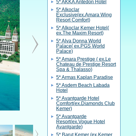
5* AKKA Antedon Hotel
5* Alkoclar
Exclusive(ex.Amara Wing
Resort Comfort)
5* Alkoclar Kemer Hotel(
ex.The Maxim Resort)
5* Alva Donna World
Palace( ex.PGS World
Palace)
5* Amara Prestige ( ex.Le
Chateau de Prestige Resort
Spa & Thalasso)
5* Armas Kaplan Paradise
5* Asdem Beach Labada
Hotel
5* Avantgarde Hotel
Comfort(ex.Diamonds Club
Kemer)
5* Avantgarde
Resort(ex.Vogue Hotel
Avantgarde)
5* Barut Kemer (ex.Kemer