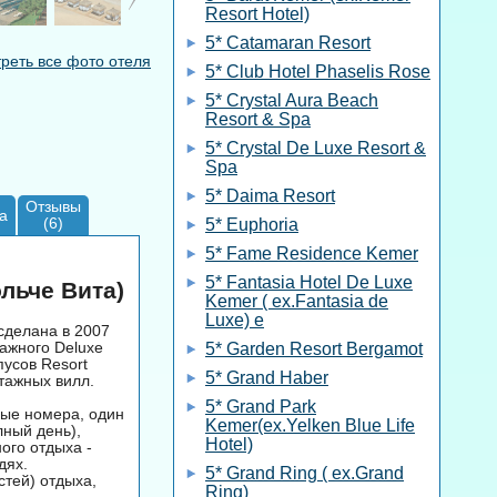
Resort Hotel)
5* Catamaran Resort
реть все фото отеля
5* Club Hotel Phaselis Rose
5* Crystal Aura Beach
Resort & Spa
5* Crystal De Luxe Resort &
Spa
5* Daima Resort
Отзывы
а
(6)
5* Euphoria
5* Fame Residence Kemer
5* Fantasia Hotel De Luxe
ольче Вита)
Kemer ( ex.Fantasia de
Luxe) e
сделана в 2007
тажного Deluxe
5* Garden Resort Bergamot
пусов Resort
5* Grand Haber
тажных вилл.
5* Grand Park
ные номера, один
Kemer(ex.Yelken Blue Life
лный день),
Hotel)
ого отдыха -
дях.
5* Grand Ring ( ex.Grand
стей) отдыха,
Ring)