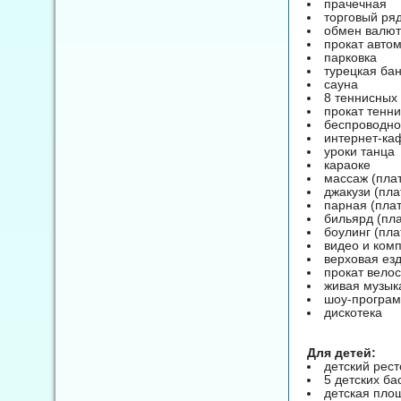
прачечная
торговый ря
обмен валю
прокат авто
парковка
турецкая ба
сауна
8 теннисных 
прокат тенни
беспроводно
интернет-ка
уроки танца
караоке
массаж (пла
джакузи (пла
парная (пла
бильярд (пл
боулинг (пла
видео и ком
верховая езд
прокат велос
живая музык
шоу-програ
дискотека
Для детей:
детский рес
5 детских ба
детская пло