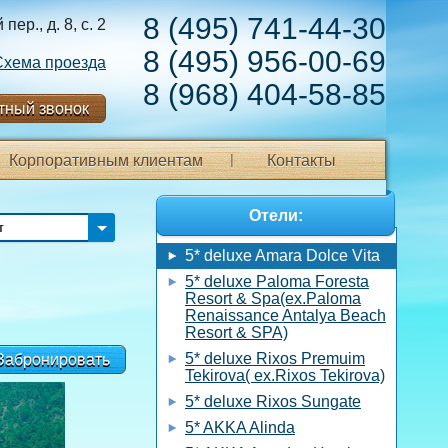
8 (495) 741-44-30
ер., д. 8, с. 2
8 (495) 956-00-69
Схема проезда
8 (968) 404-58-85
тный звонок
Корпоративным клиентам
Контакты
Отели:
т
5* deluxe Amara Dolce Vita
5* deluxe Paloma Foresta
Resort & Spa(ex.Paloma
Renaissance Antalya Beach
Resort & SPA)
5* deluxe Rixos Premuim
Забронировать
Tekirova( ex.Rixos Tekirova)
5* deluxe Rixos Sungate
5* AKKA Alinda