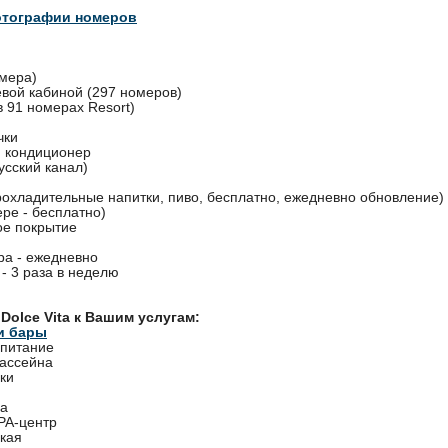
отографии номеров
омера)
евой кабиной (297 номеров)
в 91 номерах Resort)
чки
 кондиционер
усский канал)
рохладительные напитки, пиво, бесплатно, ежедневно обновление)
ре - бесплатно)
ое покрытие
ра - ежедневно
- 3 раза в неделю
Dolce Vita к Вашим услугам:
и бары
 питание
бассейна
ки
ча
PA-центр
кая