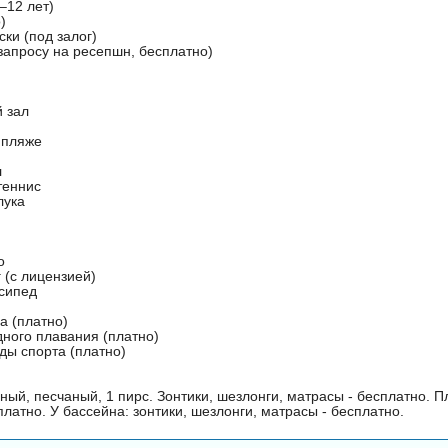
–12 лет)
)
ски (под залог)
 запросу на ресепшн, бесплатно)
 зал
 пляже
л
теннис
лука
о
 (с лицензией)
сипед
а (платно)
дного плавания (платно)
ды спорта (платно)
ный, песчаный, 1 пирс. Зонтики, шезлонги, матрасы - бесплатно. 
латно. У бассейна: зонтики, шезлонги, матрасы - бесплатно.