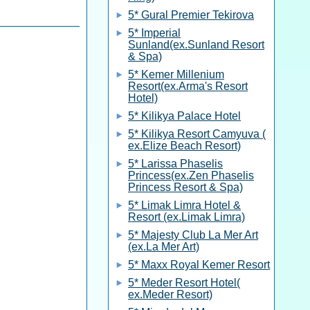
5* Gural Premier Tekirova
5* Imperial
Sunland(ex.Sunland Resort
& Spa)
5* Kemer Millenium
Resort(ex.Arma's Resort
Hotel)
5* Kilikya Palace Hotel
5* Kilikya Resort Camyuva (
ex.Elize Beach Resort)
5* Larissa Phaselis
Princess(ex.Zen Phaselis
Princess Resort & Spa)
5* Limak Limra Hotel &
Resort (ex.Limak Limra)
5* Majesty Club La Mer Art
(ex.La Mer Art)
5* Maxx Royal Kemer Resort
5* Meder Resort Hotel(
ex.Meder Resort)