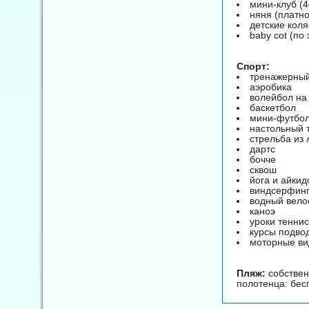
мини-клуб (4
няня (платно
детские коля
baby cot (по
Спорт:
тренажерный
аэробика
волейбол на
баскетбол
мини-футбо
настольный 
стрельба из 
дартс
бочче
сквош
йога и айкид
виндсерфинг
водный вело
каноэ
уроки теннис
курсы подво
моторные ви
Пляж:
собствен
полотенца: бесп