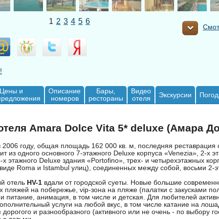
1
2
3
4
5
6
Смот
!
Цены и
Описание
Бары,
Видео
Экскурсии
Погод
предложения
номеров
рестораны
отеля
теля Amara Dolce Vita 5* deluxe (Амара Д
 2006 году, общая площадь 162 000 кв. м, последняя реставрация 
оит из одного основного 7-этажного Deluxe корпуса «Venezia», 2-х э
4-х этажного Deluxe здания «Portofino», трех- и четырехэтажных кор
виде Roma и Istambul улиц), соединенных между собой, восьми 2-э
ый отель
HV-1
вдали от городской суеты. Новые большие современ
 пляжей на побережье, vip-зона на пляже (палатки с закусками по
и питание, анимация, в том числе и детская. Для любителей активн
полнительный услуги на любой вкус, в том числе катание на лоша
дорогого и разнообразного (активного или не очень - по выбору го
 с детьми.