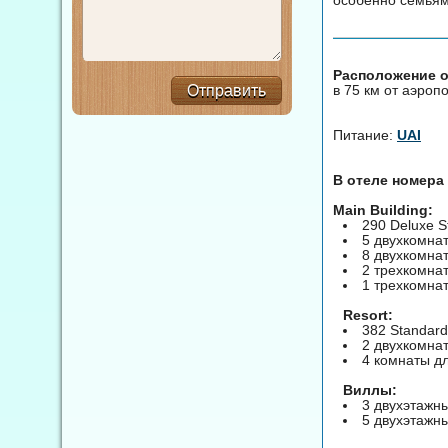
Расположение от
в 75 км от аэропо
Отправить
Питание:
UAI
В отеле номера
Main Building:
290 Deluxe 
5 двухкомна
8 двухкомнат
2 трехкомнат
1 трехкомнат
Resort:
382 Standar
2 двухкомнат
4 комнаты д
Виллы:
3 двухэтажн
5 двухэтажн