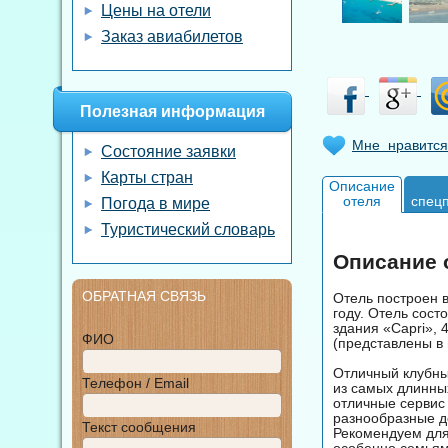
Цены на отели
Заказ авиабилетов
Полезная информация
Мне нравится
Состояние заявки
Карты стран
Описание
отеля
спец
Погода в мире
Туристический словарь
Описание о
ОБРАТНАЯ СВЯЗЬ
Отель построен в
году. Отель сост
здания «Capri», 
ФИО
(представлены в 
Отличный клубн
Телефон / Email
из самых длинных
отличные сервис 
разнообразные до
Текст сообщения
Рекомендуем для 
особенно семьям