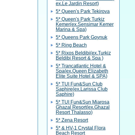
ex.Le Jardin Resort)
5* Queen's Park Tekirova
5* Queen's Park Turkiz
Kemer(ex.Sensimar Kemer
Marina & Spa)
5* Queens Park Goynuk
5* Ring Beach
5* Rixos Beldibi(ex.Turkiz
Beldibi Resort & Spa )
5* Trancatlantic Hotel &
Spa(ex.Queen Elizabeth
Elite Suite Hotel & SPA)
5* TUI Fun&Sun Club
Saphire(ex.Larissa Club
Saphire)
5* TUI Fun&Sun Miarosa
Ghazal Resort(ex.Ghazal
Resort Thalasso)
5* Zena Resort
5* & HV-1 Crystal Flora
Beach Resort