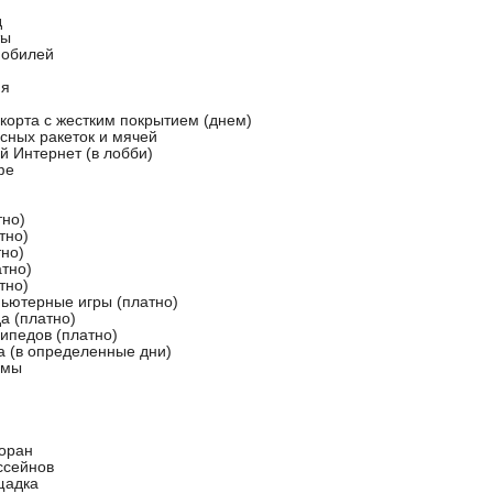
д
ты
мобилей
ня
корта с жестким покрытием (днем)
сных ракеток и мячей
й Интернет (в лобби)
фе
тно)
тно)
тно)
атно)
тно)
пьютерные игры (платно)
а (платно)
ипедов (платно)
а (в определенные дни)
ммы
торан
ссейнов
щадка