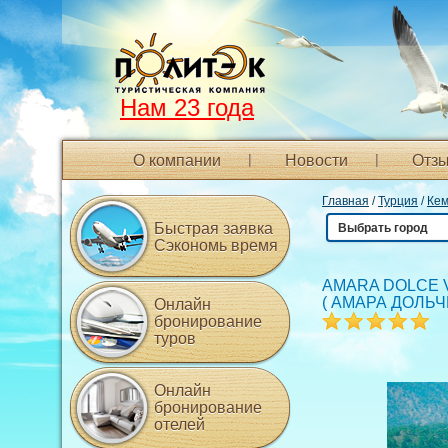
Нам 23 года
О компании
Новости
Отзы
Главная
/
Турция
/
Ке
Быстрая заявка
Выбрать город
Сэкономь время
AMARA DOLCE V
(
АМАРА ДОЛЬЧ
Онлайн
бронирование
туров
Онлайн
бронирование
отелей