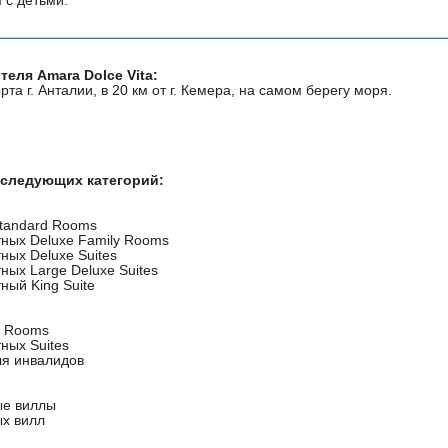
еля Amara Dolce Vita:
рта г. Анталии, в 20 км от г. Кемера, на самом берегу моря.
 следующих категорий:
Standard Rooms
тных Deluxe Family Rooms
ных Deluxe Suites
ных Large Deluxe Suites
ный King Suite
d Rooms
ных Suites
ля инвалидов
ые виллы
ых вилл