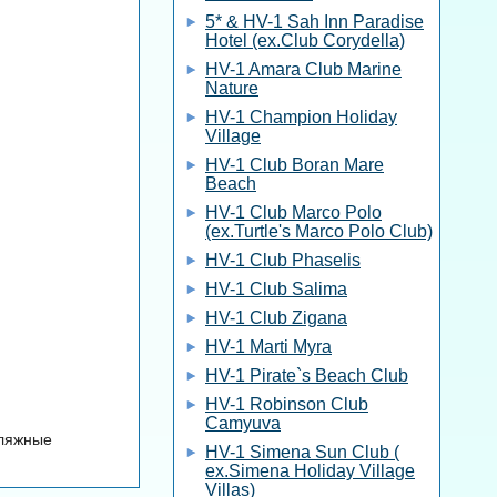
5* & HV-1 Sah Inn Paradise
Hotel (ex.Club Corydella)
HV-1 Amara Club Marine
Nature
HV-1 Champion Holiday
Village
HV-1 Club Boran Mare
Beach
HV-1 Club Marco Polo
(ex.Turtle's Marco Polo Club)
HV-1 Club Phaselis
HV-1 Club Salima
HV-1 Club Zigana
HV-1 Marti Myra
HV-1 Pirate`s Beach Club
HV-1 Robinson Club
Camyuva
Пляжные
HV-1 Simena Sun Club (
ex.Simena Holiday Village
Villas)