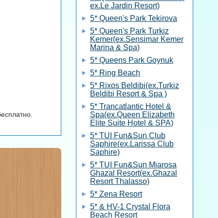
ex.Le Jardin Resort)
5* Queen's Park Tekirova
5* Queen's Park Turkiz
Kemer(ex.Sensimar Kemer
Marina & Spa)
5* Queens Park Goynuk
5* Ring Beach
5* Rixos Beldibi(ex.Turkiz
Beldibi Resort & Spa )
5* Trancatlantic Hotel &
бесплатно.
Spa(ex.Queen Elizabeth
Elite Suite Hotel & SPA)
5* TUI Fun&Sun Club
Saphire(ex.Larissa Club
Saphire)
5* TUI Fun&Sun Miarosa
Ghazal Resort(ex.Ghazal
Resort Thalasso)
5* Zena Resort
5* & HV-1 Crystal Flora
Beach Resort