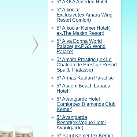
5* AKKA Antedon Hotel
5* Alkoclar
Exclusive(ex.Amara Wing
Resort Comfort)
5* Alkoclar Kemer Hotel(
ex.The Maxim Resort)
5* Alva Donna World
Palace( ex.PGS World
Palace)
5* Amara Prestige ( ex.Le
Chateau de Prestige Resort
Spa & Thalasso)
5* Armas Kaplan Paradise
5* Asdem Beach Labada
Hotel
5* Avantgarde Hotel
Comfort(ex.Diamonds Club
Kemer)
5* Avantgarde
Resort(ex.Vogue Hotel
Avantgarde)
5* Barut Kemer (ex.Kemer