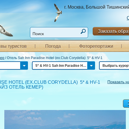
г. Москва, Большой Тишинский п
Заказать обра
вы туристов
Погода
Фоторепортажи
мер
/
Отель Sah Inn Paradise Hotel (ex.Club Corydella) 5* & HV-1
5* & HV-1 Sah Inn Paradise Hotel (ex.Club Corydella)
Выбрать курор
Показать н
ISE HOTEL (EX.CLUB CORYDELLA) 5* & HV-1
АЙЗ ОТЕЛЬ КЕМЕР
)