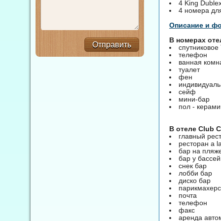
4 King Dublex
4 номера дл
Описание и ф
В номерах отел
Отправить
спутниковое
телефон
ванная комн
туалет
фен
индивидуаль
сейф
мини-бар
пол - керами
В отеле Club C
главный рес
ресторан a la
бар на пляж
бар у бассе
снек бар
лобби бар
диско бар
парикмахерс
почта
телефон
факс
аренда авто