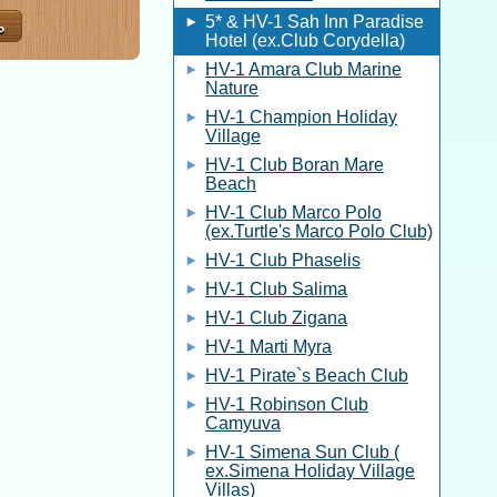
5* & HV-1 Sah Inn Paradise
Hotel (ex.Club Corydella)
HV-1 Amara Club Marine
Nature
HV-1 Champion Holiday
Village
HV-1 Club Boran Mare
Beach
HV-1 Club Marco Polo
(ex.Turtle's Marco Polo Club)
HV-1 Club Phaselis
HV-1 Club Salima
HV-1 Club Zigana
HV-1 Marti Myra
HV-1 Pirate`s Beach Club
HV-1 Robinson Club
Camyuva
HV-1 Simena Sun Club (
ex.Simena Holiday Village
Villas)