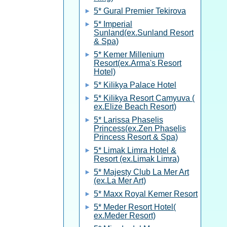
5* Gural Premier Tekirova
5* Imperial
Sunland(ex.Sunland Resort
& Spa)
5* Kemer Millenium
Resort(ex.Arma's Resort
Hotel)
5* Kilikya Palace Hotel
5* Kilikya Resort Camyuva (
ex.Elize Beach Resort)
5* Larissa Phaselis
Princess(ex.Zen Phaselis
Princess Resort & Spa)
5* Limak Limra Hotel &
Resort (ex.Limak Limra)
5* Majesty Club La Mer Art
(ex.La Mer Art)
5* Maxx Royal Kemer Resort
5* Meder Resort Hotel(
ex.Meder Resort)