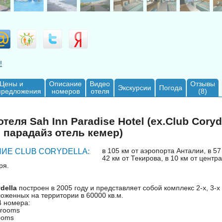
!
Цены и
Описание
Видео
Отзывы
Экскурсии
Погода
предложения
номеров
отеля
(8)
теля Sah Inn Paradise Hotel (ex.Club Coryde
н парадайз отель кемер)
в 105 км от аэропорта Анталии, в 57
ИЕ CLUB CORYDELLA:
42 км от Текирова, в 10 км от центр
ря.
della
построен в 2005 году и представляет собой комплекс 2-х, 3-х
оженных на территории в 60000 кв.м.
4 номера:
 rooms
ooms