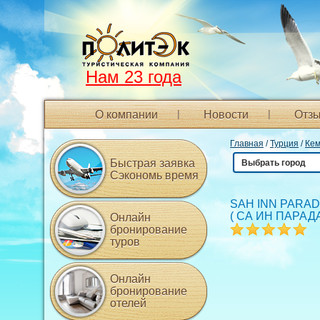
Нам 23 года
О компании
Новости
Отзы
Главная
/
Турция
/
Ке
Быстрая заявка
Выбрать город
Сэкономь время
SAH INN PARAD
(
СА ИН ПАРАД
Онлайн
бронирование
туров
Онлайн
бронирование
отелей