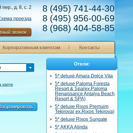
8 (495) 741-44-30
ер., д. 8, с. 2
8 (495) 956-00-69
Схема проезда
8 (968) 404-58-85
тный звонок
Корпоративным клиентам
Контакты
Отели:
т
5* deluxe Amara Dolce Vita
5* deluxe Paloma Foresta
а карте
Resort & Spa(ex.Paloma
Renaissance Antalya Beach
Resort & SPA)
5* deluxe Rixos Premuim
Забронировать
Tekirova( ex.Rixos Tekirova)
5* deluxe Rixos Sungate
5* AKKA Alinda