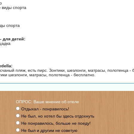
р
 виды спорта
ды спорта
 - для детей:
щадка
della:
счаный пляж, есть пирс. Зонтики, шезлонги, матрасы, полотенца - 
тики шезлонги, матрасы, полотенца - бесплатно.
ОПРОС: Ваше мнение об отеле
Отдыхал - понравилось!
Не был, но хотел бы здесь отдохнуть
Не понравилось, больше не поеду!
Не был и другим не советую