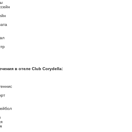
ты
ссейн
ейн
ната
ал
нтр
чения в отеле Club Corydella:
теннис
орт
лейбол
л
ня
я