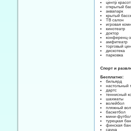
центр красо
открытый ба
аквапарк
крытый басс
ТВ салон
игровая ком
кинотеатр
доктор
конференц-з
амфитеатр
торговый це
дискотека
парковка
Спорт и развле
Бесплатно:
бильярд
настольный 
дартс
теннисный к
шахматы
волейбол
пляжный во
баскетбол
мини-футбо
турецкая ба
финская бан
сауна