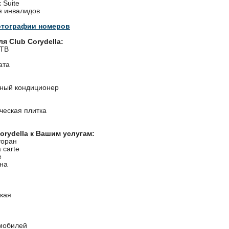
 Suite
я инвалидов
отографии номеров
я Club Corydella:
 ТВ
ата
ный кондиционер
ческая плитка
orydella к Вашим услугам:
торан
 carte
е
йна
кая
мобилей