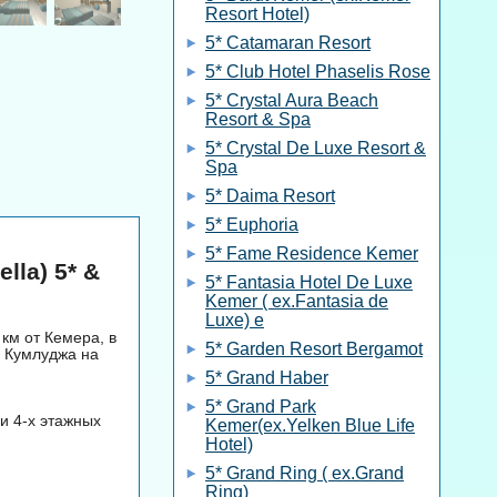
Resort Hotel)
5* Catamaran Resort
5* Club Hotel Phaselis Rose
5* Crystal Aura Beach
Resort & Spa
5* Crystal De Luxe Resort &
Spa
5* Daima Resort
5* Euphoria
5* Fame Residence Kemer
lla) 5* &
5* Fantasia Hotel De Luxe
Kemer ( ex.Fantasia de
Luxe) e
 км от Кемера, в
5* Garden Resort Bergamot
а Кумлуджа на
5* Grand Haber
5* Grand Park
 и 4-х этажных
Kemer(ex.Yelken Blue Life
Hotel)
5* Grand Ring ( ex.Grand
Ring)