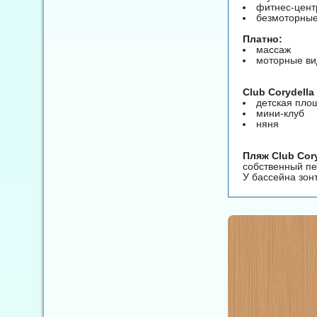
фитнес-цент
безмоторные
Платно:
массаж
моторные ви
Club Corydella
детская пло
мини-клуб
няня
Пляж Club Cory
собственный пе
У бассейна зон