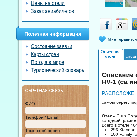
Цены на отели
Заказ авиабилетов
Полезная информация
Мне нравится
Состояние заявки
Описание
Карты стран
отеля
спец
Погода в мире
Туристический словарь
Описание о
HV-1 (са и
ОБРАТНАЯ СВЯЗЬ
РАСПОЛОЖЕН
самом берегу мо
ФИО
Отель Club Cory
Телефон / Email
котеджей, распол
Всего в отеле 40
296 Standart
Текст сообщения
100 Family r