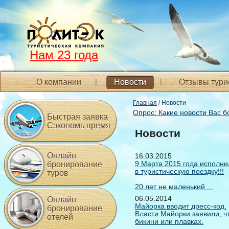
Нам 23 года
О компании
Новости
Отзывы тури
Главная
/ Новости
Опрос: Какие новости Вас 
Быстрая заявка
Сэкономь время
Новости
Онлайн
16.03.2015
9 Марта 2015 года исполнил
бронирование
в туристическую поездку!!!
туров
20 лет не маленький ...
06.05.2014
Онлайн
Майорка вводит дресс-код.
бронирование
Власти Майорки заявили, чт
отелей
бикини или плавках.