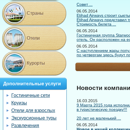
Совет ...
06.05.2014
Страны
Etihad Airways строит сьют
Etihad Airways представил 
Стоимость билета ...
06.05.2014
Гостиничная группа Starwo
Отели
отель. Он расположен на ес
06.05.2014
С наступлением жары попул
по четвергам здесь будут пр
Курорты
Дополнительные услуги
Новости компан
Гостиничные сети
16.03.2015
Круизы
9 Марта 2015 года исполнил
в туристическую поездку!!!
Отели для взрослых
Экскурсионные туры
20 лет не маленький ...
06.05.2014
Развлечения
Новое в нашей коллекци