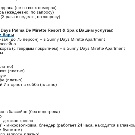
ерраса (не во всех номерах)
а (ежедневно, по запросу)
(3 раза в неделю, по запросу)
Days Palma De Mirette Resort & Spa к Вашим услугам:
и бары
зал (до 75 персон) – в Sunny Days Mirette Apartment
бассейна
корта (с твердым покрытием) – в Sunny Days Mirette Apartment
ты
платно)
кая (платно)
луги
фе (платно)
й Интернет в лобби (платно)
ия в бассейне (без подогрева)
ю
– детское кресло
" - микроволновка, блендер (работает 24 часа, находится в главно
м буфетом)
(по запросу, платно)