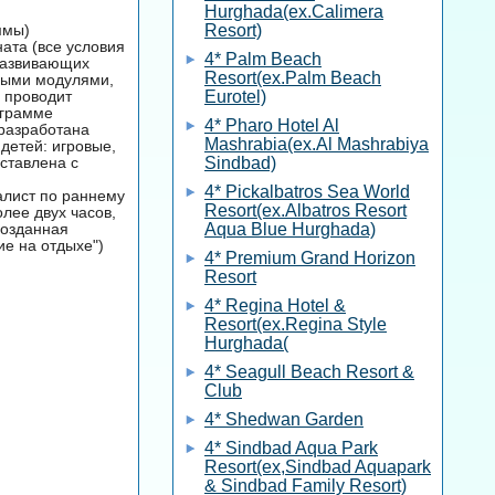
Hurghada(ex.Calimera
ммы)
Resort)
ната (все условия
4* Palm Beach
 развивающих
Resort(ex.Palm Beach
овыми модулями,
b проводит
Eurotel)
ограмме
4* Pharo Hotel Al
разработана
Mashrabia(ex.Al Mashrabiya
детей: игровые,
ставлена с
Sindbad)
4* Pickalbatros Sea World
иалист по раннему
Resort(ex.Albatros Resort
лее двух часов,
созданная
Aqua Blue Hurghada)
ие на отдыхе")
4* Premium Grand Horizon
Resort
4* Regina Hotel &
Resort(ex.Regina Style
Hurghada(
4* Seagull Beach Resort &
Club
4* Shedwan Garden
4* Sindbad Aqua Park
Resort(ex,Sindbad Aquapark
& Sindbad Family Resort)