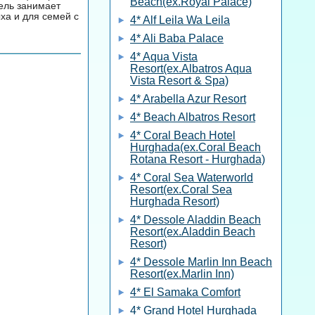
Beach(ex.Royal Palace)
тель занимает
ха и для семей с
4* Alf Leila Wa Leila
4* Ali Baba Palace
4* Aqua Vista
Resort(ex.Albatros Aqua
Vista Resort & Spa)
4* Arabella Azur Resort
4* Beach Albatros Resort
4* Coral Beach Hotel
Hurghada(ex.Coral Beach
Rotana Resort - Hurghada)
4* Coral Sea Waterworld
Resort(ex.Coral Sea
Hurghada Resort)
4* Dessole Aladdin Beach
Resort(ex.Aladdin Beach
Resort)
4* Dessole Marlin Inn Beach
Resort(ex.Marlin Inn)
4* El Samaka Comfort
4* Grand Hotel Hurghada