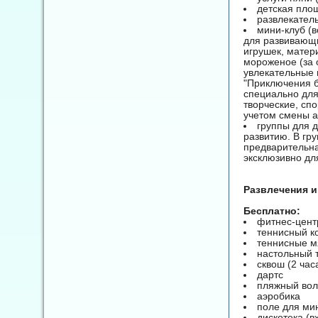
детская пло
развлекател
мини-клуб (в
для развивающи
игрушек, матер
мороженое (за 
увлекательные 
"Приключения б
специально для
творческие, сп
учетом смены а
группы для д
развитию. В гр
предварительна
эксклюзивно дл
Развлечения и
Бесплатно:
фитнес-цент
теннисный кор
теннисные мяч
настольный 
сквош (2 час
дартс
пляжный во
аэробика
поле для мин
дискотека (в