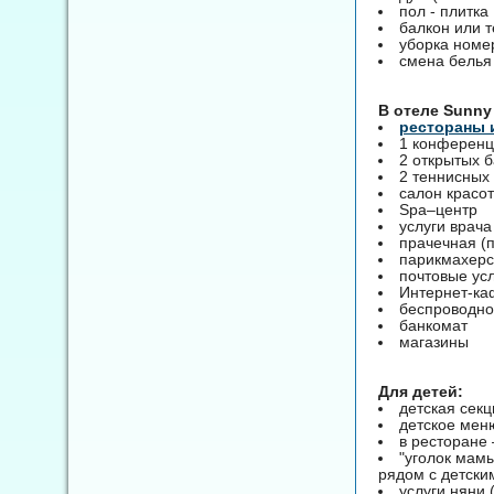
пол - плитка
балкон или т
уборка номер
смена белья 
B отеле Sunny 
рестораны 
1 конференц-
2 открытых 
2 теннисных 
салон красо
Spa–центр
услуги врача
прачечная (
парикмахерс
почтовые ус
Интернет-ка
беспроводно
банкомат
магазины
Для детей:
детская секц
детское мен
в ресторане 
"уголок мамы
рядом с детски
услуги няни 