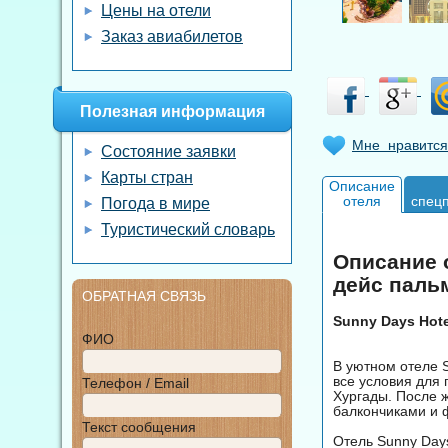
Цены на отели
Заказ авиабилетов
Полезная информация
Мне нравится
Состояние заявки
Карты стран
Описание
отеля
спец
Погода в мире
Туристический словарь
Описание о
дейс паль
ОБРАТНАЯ СВЯЗЬ
Sunny Days Hote
ФИО
В уютном отеле S
все условия для 
Телефон / Email
Хургады. После 
балкончиками и 
Текст сообщения
Отель Sunny Days