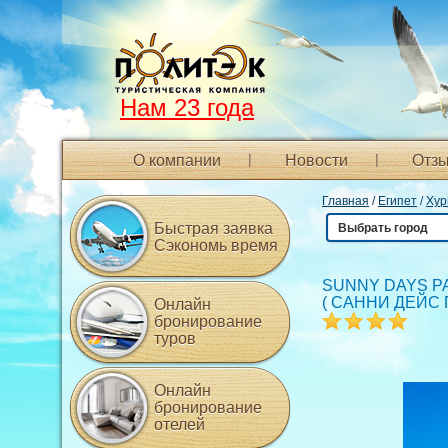
Нам 23 года
О компании
Новости
Отзы
Главная
/
Египет
/
Хур
Быстрая заявка
Выбрать город
Сэкономь время
SUNNY DAYS P
(
САННИ ДЕЙС
Онлайн
бронирование
туров
Онлайн
бронирование
отелей