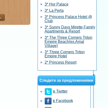
3* Hor Palace
3* La Perla
3* Princess Palace Hotel @
Club
3* Sunny Days Mirette Family
Apartments & Resort
3* The Three Corners Triton
Empire Beach(ex.Amal
Village)
3* Three Corners Triton
Empire Hotel
2* Princess Resort
Следите за предложениями
в Twitter
в Facebook