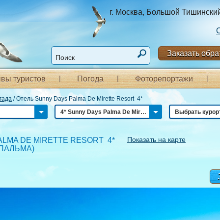
г. Москва, Большой Тишинский п
Заказать обра
вы туристов
Погода
Фоторепортажи
гада
/
Отель Sunny Days Palma De Mirette Resort 4*
4* Sunny Days Palma De Mirette Resort
Выбрать курор
Показать на карте
ALMA DE MIRETTE RESORT 4*
 ПАЛЬМА
)