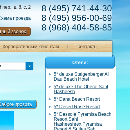
8 (495) 741-44-30
ер., д. 8, с. 2
8 (495) 956-00-69
Схема проезда
8 (968) 404-58-85
тный звонок
Корпоративным клиентам
Контакты
Отели:
т
5* deluxe Steigenberger Al
Dau Beach Hotel
5* deluxe The Oberoi Sahl
Hasheesh
5* Dana Beach Resort
Забронировать
5* Desert Rose Resort
5* Dessole Pyramisa Beach
Resort Sahl
Hasheesh(ex.Pyramisa
Resort & Suites Sahl