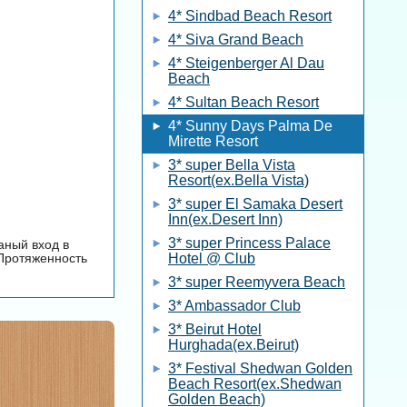
4* Sindbad Beach Resort
4* Siva Grand Beach
4* Steigenberger Al Dau
Beach
4* Sultan Beach Resort
4* Sunny Days Palma De
Mirette Resort
3* super Bella Vista
Resort(ex.Bella Vista)
3* super El Samaka Desert
Inn(ex.Desert Inn)
3* super Princess Palace
аный вход в
 Протяженность
Hotel @ Club
3* super Reemyvera Beach
3* Ambassador Club
3* Beirut Hotel
Hurghada(ex.Beirut)
3* Festival Shedwan Golden
Beach Resort(ex.Shedwan
Golden Beach)