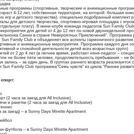
щадка
ьные программы (спортивные, творческие и анимационные програ
озраст 4-12 лет, собственная территория, на которой: большая ком
х игр и детского творчества), специально подобранный комплект
иалы для детского творчества, спортивно-игровая площадка с игр
отдельную плату). В мини-клубе команда педагогов Sun Family Clu
мероприятия для детей от 4 до 12 лет по новой двухнедельной пр
ельчонка Санни в стране Невероятных Приключений". Программа 
 Sun Family Club и объединяет все аспекты гармоничного развития 
ортивные и анимационные мероприятия. Программа каждого дня со
ктивной и спокойной деятельности детей всех возрастных групп)
етей от 2 до 4 лет (в летнее время, работает няня-педагог – спец
уппе не более пяти человек, продолжительность пребывания – не бо
я запись – за один день. В группах раннего возраста реализуется 
я Sun Family Club программа"Семь чувств" из цикла "Раннее развит
 спорт:
р
т (2 часа за заезд для All Inclusive)
и и ракетки (2 часа за заезд для All Inclusive)
теннис
а за заезд) – в Sunny Days Mirette Apartment
лейбол
и-футбола – в Sunny Days Mirette Apartment
ход)