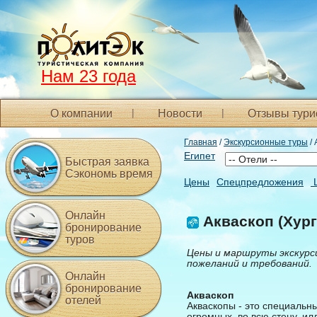
Нам 23 года
О компании
Новости
Отзывы тури
Главная
/
Экскурсионные туры
/ 
Египет
Быстрая заявка
Сэкономь время
Цены
Спецпредложения
Онлайн
Акваскоп (Хург
бронирование
туров
Цены и маршруты экскурс
пожеланий и требований.
Онлайн
бронирование
Акваскоп
отелей
Акваскопы - это специальн
огромных, во всю стену, и