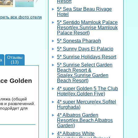
Resort
5* Sea Star Beau Rivage
Hotel
реть все фото отеля
5* Sentido Mamlouk Palace
Resort(ex.Sunrise Mamlouk
Palace Resort)
5* Sonesta Pharaoh
5* Sunny Days El Palacio
5* Sunrise Holidays Resort
Отзывы
а
(13)
5* Sunrise Select Garden
Beach Resort &
Spa(ex.Sunrise Garden
ace Golden
Beach Resort)
4* super Golden 5 The Club
Hotel(ex.Golden Five)
пляжа (общей
4* super Mercure(ex.Sofitel
в и развлечений.
Hurghada)
 подойдет для
4* Albatros Garden
Resort(ex.Beach Albatros
Garden)
4* Albatros White