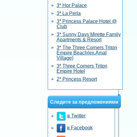
3* Hor Palace
3* La Perla
3* Princess Palace Hotel @
Club
3* Sunny Days Mirette Family
Apartments & Resort
3* The Three Corners Triton
Empire Beach(ex.Amal
Village)
3* Three Corners Triton
Empire Hotel
2* Princess Resort
Следите за предложениями
в Twitter
в Facebook