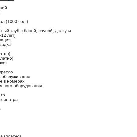
ский
и
л (1000 чел.)
р
ный клуб с баней, сауной, джакузи
-12 лет)
мация
щадка
атно)
платно)
кая
кресло
 обслуживание
е в номерах
исного оборудования
нтр
леопатра"
а
а (платно)