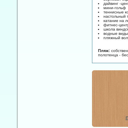
дайвинг -цен
мини-гольф
теннисные к
настольный 
катание на 
фитнес-цент
школа виндс
водные виды
пляжный во
Пляж:
собствен
полотенца - бе
П