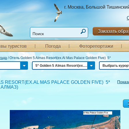
г. Москва, Большой Тишинский п
Заказать обра
вы туристов
Погода
Фоторепортажи
гада
/
Отель Golden 5 Almas Resort(ex.Al Mas Palace Golden Five) 5*
5* Golden 5 Almas Resort(ex.Al Mas Palace Golden Five)
Выбрать курор
Показ
S RESORT(EX.AL MAS PALACE GOLDEN FIVE) 5*
 АЛМАЗ
)