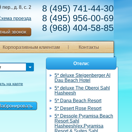
8 (495) 741-44-30
ер., д. 8, с. 2
8 (495) 956-00-69
Схема проезда
8 (968) 404-58-85
тный звонок
Корпоративным клиентам
Контакты
Отели:
т
5* deluxe Steigenberger Al
Dau Beach Hotel
ать на карте
5* deluxe The Oberoi Sahl
Hasheesh
5* Dana Beach Resort
Забронировать
5* Desert Rose Resort
5* Dessole Pyramisa Beach
Resort Sahl
Hasheesh(ex.Pyramisa
Resort & Suites Sahl