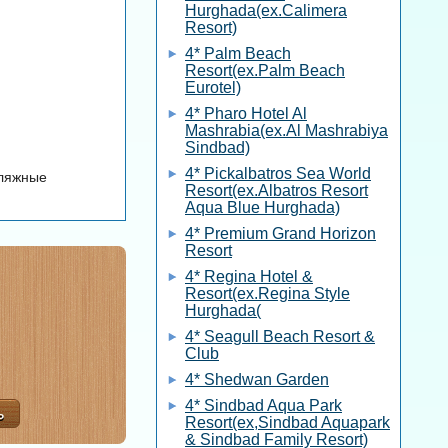
Hurghada(ex.Calimera
Resort)
4* Palm Beach
Resort(ex.Palm Beach
Eurotel)
4* Pharo Hotel Al
Mashrabia(ex.Al Mashrabiya
Sindbad)
4* Pickalbatros Sea World
пляжные
Resort(ex.Albatros Resort
Aqua Blue Hurghada)
4* Premium Grand Horizon
Resort
4* Regina Hotel &
Resort(ex.Regina Style
Hurghada(
4* Seagull Beach Resort &
Club
4* Shedwan Garden
4* Sindbad Aqua Park
Resort(ex,Sindbad Aquapark
& Sindbad Family Resort)