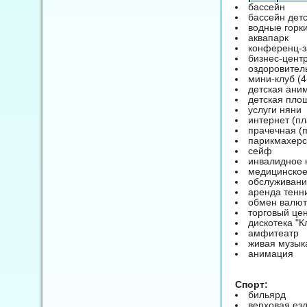
бассейн
бассейн дет
водные горк
аквапарк
конференц-за
бизнес-цент
оздоровитель
мини-клуб (4
детская ани
детская пло
услуги няни
интернет (пл
прачечная (
парикмахерс
сейф
инвалидное 
медицинское
обслуживани
аренда тенн
обмен валют
торговый це
дискотека "К
амфитеатр
живая музык
анимация
Спорт:
бильярд
верховая езд