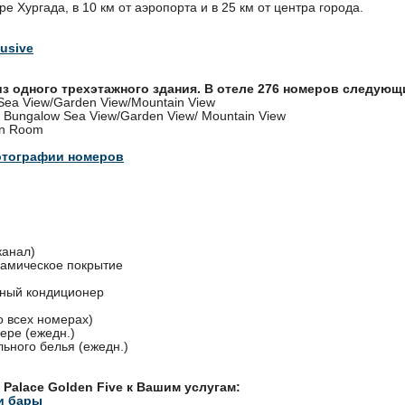
ре Хургада, в 10 км от аэропорта и в 25 км от центра города.
lusive
из одного трехэтажного здания. В отеле 276 номеров следующ
Sea View/Garden View/Mountain View
 Bungalow Sea View/Garden View/ Mountain View
on Room
отографии номеров
канал)
рамическое покрытие
ный кондиционер
о всех номерах)
ере (ежедн.)
ьного белья (ежедн.)
 Palace Golden Five к Вашим услугам:
и бары