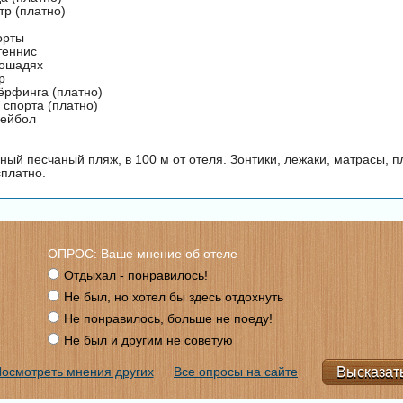
тр (платно)
орты
теннис
лошадях
р
ёрфинга (платно)
 спорта (платно)
лейбол
ный песчаный пляж, в 100 м от отеля. Зонтики, лежаки, матрасы, 
сплатно.
ОПРОС: Ваше мнение об отеле
Отдыхал - понравилось!
Не был, но хотел бы здесь отдохнуть
Не понравилось, больше не поеду!
Не был и другим не советую
осмотреть мнения других
Все опросы на сайте