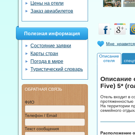
Цены на отели
Заказ авиабилетов
Полезная информация
Мне нравится
Состояние заявки
Карты стран
Описание
отеля
спец
Погода в мире
Туристический словарь
Описание о
Five) 5* (
ОБРАТНАЯ СВЯЗЬ
Отель входит в 
протяженностью 1
ФИО
На территории п
семейного отдых
Телефон / Email
Текст сообщения
Расположение от