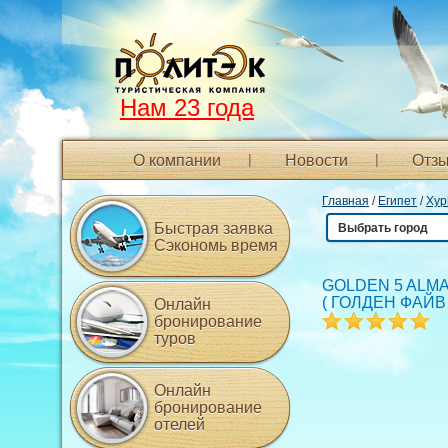
Нам 23 года
О компании
Новости
Отзы
Главная
/
Египет
/
Хур
Быстрая заявка
Выбрать город
Сэкономь время
GOLDEN 5 ALMA
(
ГОЛДЕН ФАЙВ
Онлайн
бронирование
туров
Онлайн
бронирование
отелей