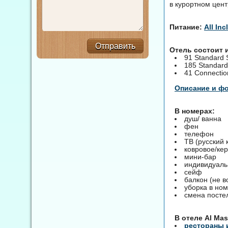
в курортном цент
Питание:
All Inc
Отправить
Отель состоит 
91 Standard 
185 Standard
41 Connecti
Описание и ф
В номерах:
душ/ ванна
фен
телефон
ТВ (русский 
ковровое/ке
мини-бар
индивидуаль
сейф
балкон (не в
уборка в ном
смена постел
B отеле Al Mas
рестораны 