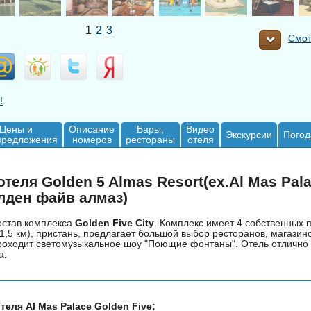
1
2
3
Смот
!
Цены и
Описание
Бары,
Видео
Экскурсии
Погод
предложения
номеров
рестораны
отеля
теля Golden 5 Almas Resort(ex.Al Mas Pal
голден файв алмаз)
состав комплекса
Golden Five City
. Комплекс имеет 4 собственных 
,5 км), пристань, предлагает большой выбор ресторанов, магазино
роходит светомузыкальное шоу "Поющие фонтаны". Отель отлично
а.
еля Al Mas Palace Golden Five: