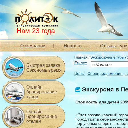
Нам 23 года
О компании
Новости
Отзывы тури
Главная
/
Экскурсионные туры
/ 
Египет
Быстрая заявка
Сэкономь время
Цены
Спецпредложения
Онлайн
Экскурсия в Пе
бронирование
туров
Стоимость для детей 295
Онлайн
«Этот розово-красный город
бронирование
Город таит в себе множеств
отелей
пор ученые спорят – город 
метров над уровнем моря.