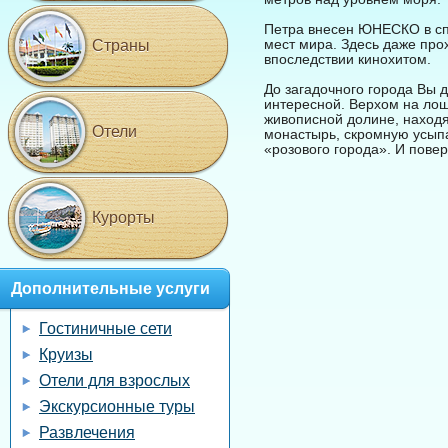
Петра внесен ЮНЕСКО в сп
мест мира. Здесь даже пр
Страны
впоследствии кинохитом.
До загадочного города Вы 
интересной. Верхом на ло
живописной долине, наход
Отели
монастырь, скромную усып
«розового города». И повер
Курорты
Дополнительные услуги
Гостиничные сети
Круизы
Отели для взрослых
Экскурсионные туры
Развлечения