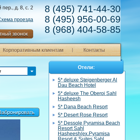
8 (495) 741-44-30
ер., д. 8, с. 2
8 (495) 956-00-69
Схема проезда
8 (968) 404-58-85
тный звонок
Корпоративным клиентам
Контакты
Отели:
т
5* deluxe Steigenberger Al
Dau Beach Hotel
5* deluxe The Oberoi Sahl
Hasheesh
5* Dana Beach Resort
Забронировать
5* Desert Rose Resort
5* Dessole Pyramisa Beach
Resort Sahl
Hasheesh(ex.Pyramisa
Resort & Suites Sahl