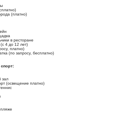
ты
сплатно)
орода (платно)
сейн
щадка
ьчики в ресторане
(с 4 до 12 лет)
росу, платно)
атка (по запросу, бесплатно)
 спорт:
 зал
орт (освещение платно)
теннис
л
 пляже