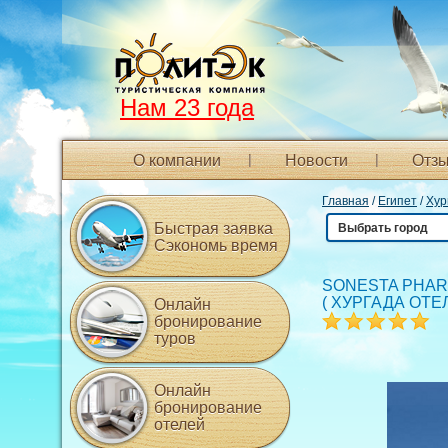
Нам 23 года
О компании
Новости
Отзы
Главная
/
Египет
/
Хур
Быстрая заявка
Выбрать город
Сэкономь время
SONESTA PHAR
(
ХУРГАДА ОТЕ
Онлайн
бронирование
туров
Онлайн
бронирование
отелей