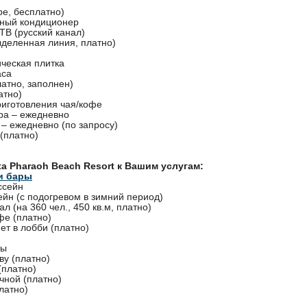
ре, бесплатно)
ный кондиционер
TВ (русский канал)
ыделенная линия, платно)
ическая плитка
аса
атно, заполнен)
атно)
риготовления чая/кофе
ра – ежедневно
– ежедневно (по запросу)
 (платно)
ta Pharaoh Beach Resort к Вашим услугам:
и бары
ссейн
ейн (с подогревом в зимний период)
л (на 360 чел., 450 кв.м, платно)
фе (платно)
ет в лобби (платно)
ты
ву (платно)
(платно)
чной (платно)
латно)