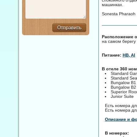
машинках.
Sonesta Pharaoh 
Отправить
Расположение о
на самом берегу 
Питание:
HB, AI
В отеле 360 но
Standard Ga
Standard Se
Bungalow B1
Bungalow B2
Superior Ro
Junior Suite
Есть номера дл
Есть номера дл
Описание и ф
В номерах: