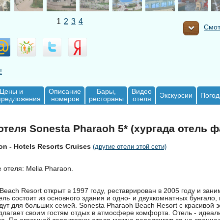
1
2
3
4
Смот
!
Цены и
Описание
Бары,
Видео
Экскурсии
Погод
предложения
номеров
рестораны
отеля
теля Sonesta Pharaoh 5* (хургада отель 
on - Hotels Resorts Cruises
(другие отели этой сети)
отеля: Melia Pharaon.
Beach Resort открыт в 1997 году, реставрирован в 2005 году и зан
тель состоит из основного здания и одно- и двухкомнатных бунгало,
ут для больших семей. Sonesta Pharaoh Beach Resort с красивой 
длагает своим гостям отдых в атмосфере комфорта. Отель - идеал
ха. По огромной территории отеля можно передвигаться на специа