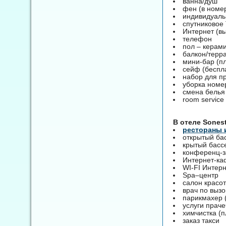
ванна/душ
фен (в номе
индивидуаль
спутниковое 
Интернет (в
телефон
пол – керам
балкон/терр
мини-бар (пл
сейф (беспл
набор для п
уборка номе
смена белья 
room service
B отеле Sones
рестораны 
открытый ба
крытый басс
конференц-за
Интернет-ка
WI-FI Интерн
Spa–центр
салон красо
врач по вызо
парикмахер 
услуги праче
химчистка (п
заказ такси