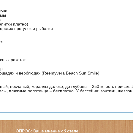
лука
ммы
а
апитки платно)
орских прогулок и рыбалки
ня
сных ракеток
тр
лошадях и верблюдах (Reemyvera Beach Sun Smile)
ный, песчаный, кораллы далеко, до глубины – 250 м, есть причал. 
асы, пляжные полотенца – бесплатно. У бассейна: зонтики, шезлон
ОПРОС: Ваше мнение об отеле