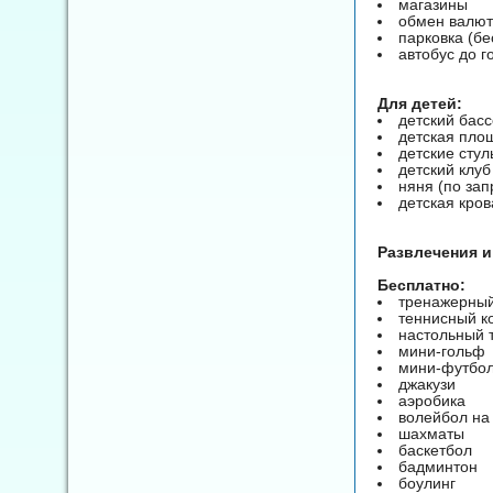
магазины
обмен валю
парковка (бе
автобус до г
Для детей:
детский бас
детская пло
детские стул
детский клуб 
няня (по зап
детская кров
Развлечения и
Бесплатно:
тренажерный
теннисный к
настольный 
мини-гольф
мини-футбо
джакузи
аэробика
волейбол на
шахматы
баскетбол
бадминтон
боулинг