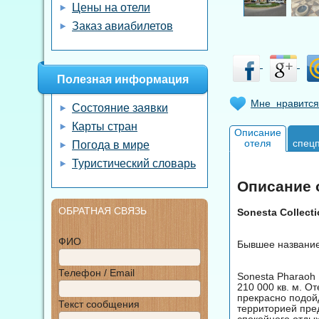
Цены на отели
Заказ авиабилетов
Полезная информация
Мне нравится
Состояние заявки
Карты стран
Описание
отеля
спец
Погода в мире
Туристический словарь
Описание о
ОБРАТНАЯ СВЯЗЬ
Sonesta Collecti
ФИО
Бывшее название 
Телефон / Email
Sonesta Pharaoh 
210 000 кв. м. О
прекрасно подойд
Текст сообщения
территорией пре
спокойного отды