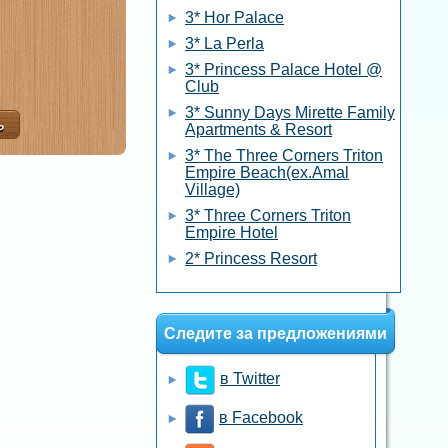
3* Hor Palace
3* La Perla
3* Princess Palace Hotel @
Club
3* Sunny Days Mirette Family
Apartments & Resort
3* The Three Corners Triton
Empire Beach(ex.Amal
Village)
3* Three Corners Triton
Empire Hotel
2* Princess Resort
Следите за предложениями
в Twitter
в Facebook