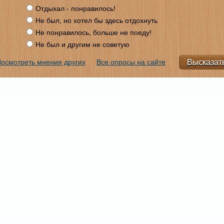
Отдыхал - понравилось!
Не был, но хотел бы здесь отдохнуть
Не понравилось, больше не поеду!
Не был и другим не советую
осмотреть мнения других
Все опросы на сайте