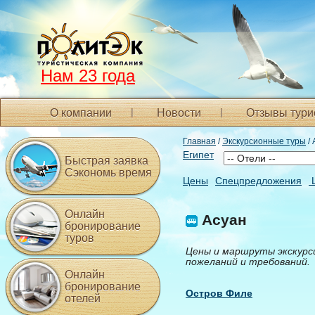
Нам 23 года
О компании
Новости
Отзывы тури
Главная
/
Экскурсионные туры
/ 
Египет
Быстрая заявка
Сэкономь время
Цены
Спецпредложения
Онлайн
Асуан
бронирование
туров
Цены и маршруты экскурс
пожеланий и требований.
Онлайн
бронирование
Остров Филе
отелей