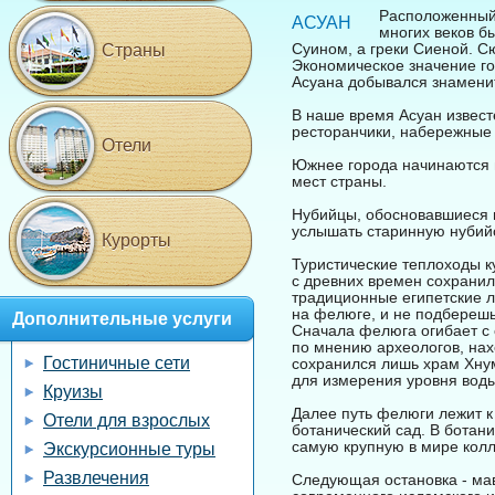
Расположенный 
АСУАН
многих веков б
Суином, а греки Сиеной. С
Страны
Экономическое значение го
Асуана добывался знаменит
В наше время Асуан извест
ресторанчики, набережные 
Отели
Южнее города начинаются 
мест страны.
Нубийцы, обосновавшиеся в
услышать старинную нубийс
Курорты
Туристические теплоходы ку
с древних времен сохрани
традиционные египетские л
на фелюге, и не подберешь
Дополнительные услуги
Сначала фелюга огибает с 
по мнению археологов, нах
Гостиничные сети
сохранился лишь храм Хнум
для измерения уровня воды
Круизы
Далее путь фелюги лежит к
Отели для взрослых
ботанический сад. В ботан
самую крупную в мире колл
Экскурсионные туры
Развлечения
Следующая остановка - ма