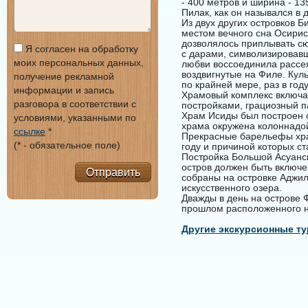
- 400 метров и ширина - 1
Пилак, как он назывался в 
Из двух других островков Б
местом вечного сна Осирис
дозволялось приплывать сю
Я согласен на обработку
с дарами, символизировавш
моих персональных данных,
любви воссоединила рассея
воздвигнутые на Филе. Кул
получение рекламной
по крайней мере, раз в го
информации и запись
Храмовый комплекс включа
разговора в соответствии с
постройками, грациозный п
Храм Исиды был построен о
условиями, указанными по
храма окружена колоннадой
ссылке
*
Прекрасные барельефы хра
(* - обязательное поле)
году и причиной которых ст
Постройка Большой Асуанс
остров должен быть включе
Отправить
собраны на островке Аджил
искусственного озера.
Дважды в день на острове 
прошлом расположенного н
Другие экскурсионные ту