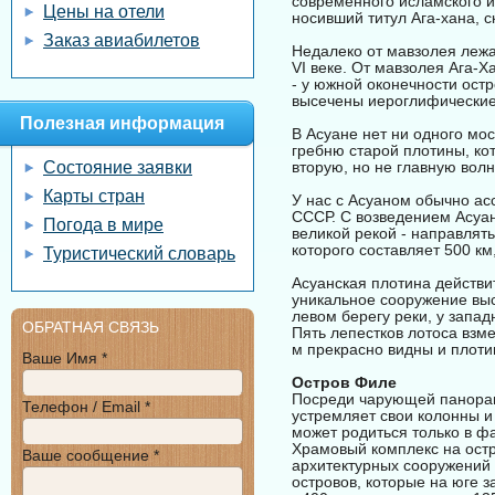
современного исламского и
Цены на отели
носивший титул Ага-хана, с
Заказ авиабилетов
Недалеко от мавзолея лежа
VI веке. От мавзолея Ага-
- у южной оконечности ост
высечены иероглифические 
Полезная информация
В Асуане нет ни одного мос
гребню старой плотины, ко
Состояние заявки
вторую, но не главную волн
Карты стран
У нас с Асуаном обычно ас
СССР. С возведением Асуан
Погода в мире
великой рекой - направлят
которого составляет 500 км
Туристический словарь
Асуанская плотина действи
уникальное сооружение выс
левом берегу реки, у запа
ОБРАТНАЯ СВЯЗЬ
Пять лепестков лотоса взм
м прекрасно видны и плоти
Ваше Имя *
Остров Филе
Посреди чарующей панорам
Телефон / Email *
устремляет свои колонны и
может родиться только в ф
Храмовый комплекс на остр
Ваше сообщение *
архитектурных сооружений
островов, которые на юге 