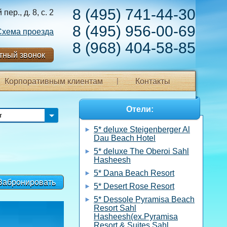
8 (495) 741-44-30
ер., д. 8, с. 2
8 (495) 956-00-69
Схема проезда
8 (968) 404-58-85
тный звонок
Корпоративным клиентам
Контакты
Отели:
т
5* deluxe Steigenberger Al
Dau Beach Hotel
5* deluxe The Oberoi Sahl
Hasheesh
5* Dana Beach Resort
Забронировать
5* Desert Rose Resort
5* Dessole Pyramisa Beach
Resort Sahl
Hasheesh(ex.Pyramisa
Resort & Suites Sahl