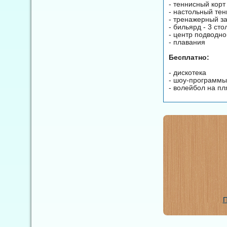
- теннисный корт
- настольный тен
- тренажерный з
- бильярд - 3 сто
- центр подводно
- плавания
Бесплатно:
- дискотека
- шоу-программы
- волейбол на п
П