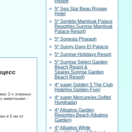
Resort
5* Sea Star Beau Rivage
Hotel
5* Sentido Mamlouk Palace
Resort(ex.Sunrise Mamlouk
Palace Resort)
5* Sonesta Pharaoh
5* Sunny Days El Palacio
5* Sunrise Holidays Resort
5* Sunrise Select Garden
Beach Resort &
нцесс
Spa(ex.Sunrise Garden
Beach Resort)
4* super Golden 5 The Club
Hotel(ex.Golden Five)
екс 2-х этажных
4* super Mercure(ex.Sofitel
 с животными -
Hurghada)
4* Albatros Garden
Resort(ex.Beach Albatros
ен в 5 км от
Garden)
4* Albatros White