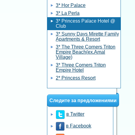
3* Hor Palace
3* La Perla
3* Princess Palace Hotel @
Club
3* Sunny Days Mirette Family
Apartments & Resort
3* The Three Corners Triton
Empire Beach(ex.Amal
Village)
3* Three Corners Triton
Empire Hotel
2* Princess Resort
Следите за предложениями
в Twitter
в Facebook