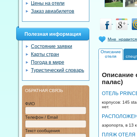
Цены на отели
Заказ авиабилетов
Полезная информация
Мне нравится
Состояние заявки
Описание
Карты стран
отеля
спец
Погода в мире
Туристический словарь
Описание о
палас)
ОБРАТНАЯ СВЯЗЬ
ОТЕЛЬ PRINC
корпусов: 145 st
ФИО
нет.
РАСПОЛОЖЕНИ
Телефон / Email
аэропорта, в 13 
Текст сообщения
ПЛЯЖ ОТЕЛЯ 