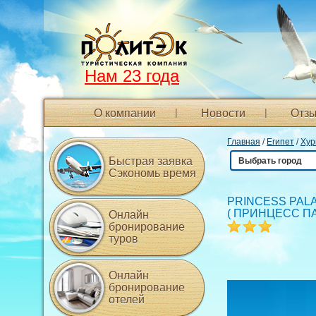
Нам 23 года
О компании
Новости
Отзы
Главная
/
Египет
/
Хур
Быстрая заявка
Выбрать город
Сэкономь время
PRINCESS PALA
(
ПРИНЦЕСС П
Онлайн
бронирование
туров
Онлайн
бронирование
отелей