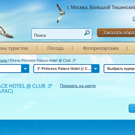
г. Москва, Большой Тишинский п
Заказать обра
вы туристов
Погода
Фоторепортажи
гада
/
Отель Princess Palace Hotel @ Club 3*
3* Princess Palace Hotel @ Club
Выбрать курор
Показать на карте
CE HOTEL @ CLUB 3*
АЛАС
)