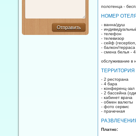
полотенца - бесп
НОМЕР ОТЕЛЯ
- ванна/душ
Отправить
- индивидуальны
- телефон
- телевизор
- сейф (reception
- балкон/терраса
- смена белья - 
обслуживание в н
ТЕРРИТОРИЯ 
- 2 ресторана
- 4 бара
- конференц-зал 
- 2 бассейна (од
- кабинет врача
- обмен валюты
- фото сервис
- прачечная
РАЗВЛЕЧЕНИЯ
Платно: