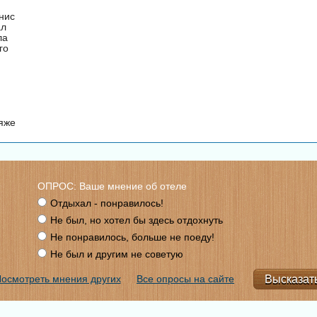
нис
ал
ла
го
ляже
ОПРОС: Ваше мнение об отеле
Отдыхал - понравилось!
Не был, но хотел бы здесь отдохнуть
Не понравилось, больше не поеду!
Не был и другим не советую
осмотреть мнения других
Все опросы на сайте