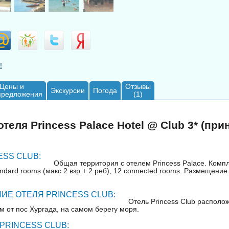
!
Цены и
Отзывы
Экскурсии
Погода
предложения
(1)
теля Princess Palace Hotel @ Club 3* (при
ESS CLUB:
Общая территория с отелем Princess Palace. Компл
andard rooms (макс 2 взр + 2 реб), 12 connected rooms. Размещение
Е ОТЕЛЯ PRINCESS CLUB:
Отель Princess Club располож
км от пос Хургада, на самом берегу моря.
PRINCESS CLUB: