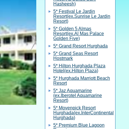
Hasheesh)
5* Festival Le Jardin
Resort(ex.Sunrise Le Jardin
Resort)
5* Golden 5 Almas
Resort(ex.Al Mas Palace
Golden Five)
5* Grand Resort Hurghada
5* Grand Seas Resort
Hostmark
5* Hilton Hurghada Plaza
Hotel(ex.Hilton Plaza)
5* Hurghada Marriott Beach
Resort
5* Jaz Aquamarine
(ex.Iberotel Aquamarine
Resort)
5* Movenpick Resort
Hurghada(ex.InterContinental
Hurghada)
5* Premium Blue Lagoon