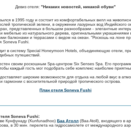
Девиз отеля:
"Никаких новостей, никакой обуви"
рылся в 1995 году и состоит из комфортабельных вилл на живописн
ослей тропической зелени, в окружении лазурных вод Индийского о
рах, представленных в большом разнообразии - элегантные интер
й и мебелью из натурального дерева, оригинальными украшениями 
ми балконами и террасами с видом на океан. "Роскошь на лоне пр
 Soneva Fushi.
одит в систему Special Honeymoon Hotels, объединяющую отели, п
дебных путешествий.
вестен своим роскошным Spa-центром Six Senses Spa. Его програм
чтобы каждый гость мог подобрать себе комплекс наиболее приятны
едоставляет широкие возможности для отдыха на любой вкус в атм
и гармонии с восхитительной природой тропического острова.
План отеля Soneva Fushi
теля Soneva Fushi:
ове Кунфунаду (Kunfunadhoo)
Баа Атолл
(Baa Atoll), входящего в а
рова, в 30 мин. перелета на гидросамолете от международного аэ