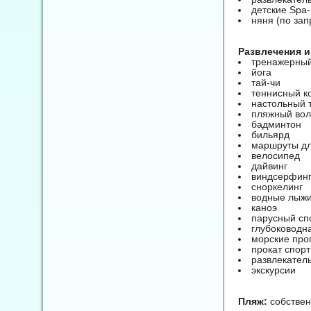
детские Spa
няня (по зап
Развлечения и
тренажерный
йога
тай-чи
теннисный к
настольный 
пляжный во
бадминтон
бильярд
маршруты дл
велосипед
дайвинг
виндсерфин
сноркелинг
водные лыж
каноэ
парусный сп
глубоководн
морские про
прокат спор
развлекател
экскурсии
Пляж:
собствен