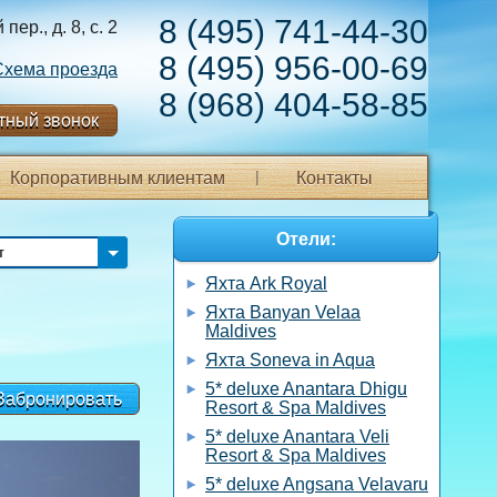
8 (495) 741-44-30
ер., д. 8, с. 2
8 (495) 956-00-69
Схема проезда
8 (968) 404-58-85
тный звонок
Корпоративным клиентам
Контакты
Отели:
т
Яхта Ark Royal
Яхта Banyan Velaa
Maldives
Яхта Soneva in Aqua
5* deluxe Anantara Dhigu
Забронировать
Resort & Spa Maldives
5* deluxe Anantara Veli
Resort & Spa Maldives
5* deluxe Angsana Velavaru