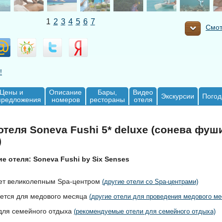
1
2
3
4
5
6
7
Смот
!
Цены и
Описание
Бары,
Видео
Экскурсии
Погод
предложения
номеров
рестораны
отеля
теля Soneva Fushi 5* deluxe (сонева фуш
)
е отеля: Soneva Fushi by Six Senses
ет великолепным Spa-центром
(другие отели со Spa-центрами)
ется для медового месяца
(другие отели для проведения медового ме
для семейного отдыха
(рекомендуемые отели для семейного отдыха)