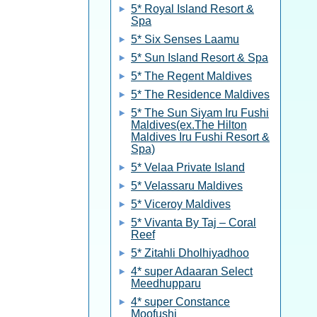
5* Royal Island Resort &
Spa
5* Six Senses Laamu
5* Sun Island Resort & Spa
5* The Regent Maldives
5* The Residence Maldives
5* The Sun Siyam Iru Fushi
Maldives(ex.The Hilton
Maldives Iru Fushi Resort &
Spa)
5* Velaa Private Island
5* Velassaru Maldives
5* Viceroy Maldives
5* Vivanta By Taj – Coral
Reef
5* Zitahli Dholhiyadhoo
4* super Adaaran Select
Meedhupparu
4* super Constance
Moofushi