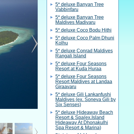
5* deluxe Banyan Tree
Vabbinfaru
5* deluxe Banyan Tree
Maldives Madivaru
5* deluxe Coco Bodu Hithi
5* deluxe Coco Palm Dhuni
Kolhu
5* deluxe Conrad Maldives
Rangali Island
5* deluxe Four Seasons
Resort at Kuda Huraa
5* deluxe Four Seasons
Resort Maldives at Landaa
Giraavaru
5* deluxe Gili Lankanfushi
Maldives (ex. Soneva Gili by
Six Senses)
5* deluxe Hideaway Beach
Resort & Spa(ex.Island
Hideaway At Dhonakulhi
Spa Resort & Marina)