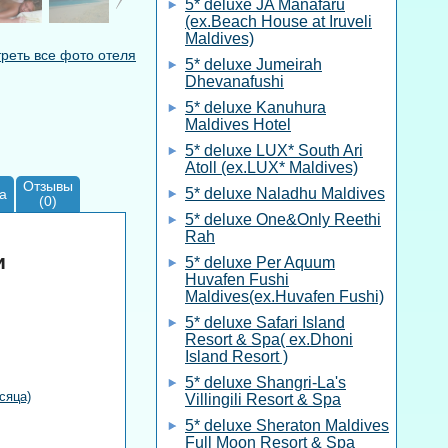
5* deluxe JA Manafaru
(ex.Beach House at Iruveli
Maldives)
реть все фото отеля
5* deluxe Jumeirah
Dhevanafushi
5* deluxe Kanuhura
Maldives Hotel
5* deluxe LUX* South Ari
Atoll (ex.LUX* Maldives)
Отзывы
5* deluxe Naladhu Maldives
а
(0)
5* deluxe One&Only Reethi
Rah
и
5* deluxe Per Aquum
Huvafen Fushi
Maldives(ex.Huvafen Fushi)
5* deluxe Safari Island
Resort & Spa( ex.Dhoni
Island Resort )
5* deluxe Shangri-La's
сяца)
Villingili Resort & Spa
5* deluxe Sheraton Maldives
Full Moon Resort & Spa