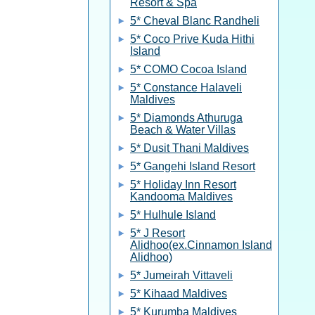
Resort & Spa
5* Cheval Blanc Randheli
5* Coco Prive Kuda Hithi
Island
5* COMO Cocoa Island
5* Constance Halaveli
Maldives
5* Diamonds Athuruga
Beach & Water Villas
5* Dusit Thani Maldives
5* Gangehi Island Resort
5* Holiday Inn Resort
Kandooma Maldives
5* Hulhule Island
5* J Resort
Alidhoo(ex.Cinnamon Island
Alidhoo)
5* Jumeirah Vittaveli
5* Kihaad Maldives
5* Kurumba Maldives