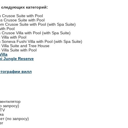
л следующих категорий:
Crusoe Suite with Pool
 Crusoe Suite with Pool
m Crusoe Suite with Pool (with Spa Suite)
with Pool
rusoe Villa with Pool (with Spa Suite)
Villa with Pool
oneva Fushi Villa with Pool (with Spa Suite)
 Villa Suite and Tree House
Villa Suite with Pool
illa
i Jungle Reserve
отографии вилл
вентилятор
о запросу)
 TV
ма
ет (по запросу)
er