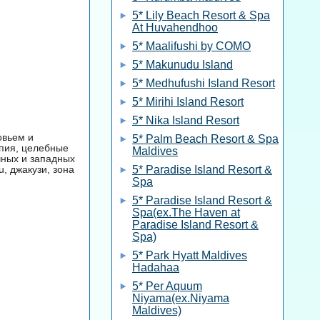
5* Lily Beach Resort & Spa
At Huvahendhoo
5* Maalifushi by COMO
5* Makunudu Island
5* Medhufushi Island Resort
5* Mirihi Island Resort
5* Nika Island Resort
овьем и
5* Palm Beach Resort & Spa
апия, целебные
Maldives
чных и западных
, джакузи, зона
5* Paradise Island Resort &
Spa
5* Paradise Island Resort &
Spa(ex.The Haven at
Paradise Island Resort &
Spa)
5* Park Hyatt Maldives
Hadahaa
5* Per Aquum
Niyama(ex.Niyama
Maldives)