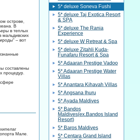
5* deluxe Soneva Fushi
5* deluxe Taj Exotica Resort
& SPA
ом острове,
кеана. В
5* deluxe The Rania
ьеры в теплых
Experience
в мальдивских
ироды" – вот
5* deluxe W Retreat & Spa
5* deluxe Zitahli Kuda-
ризнанные
Funafaru Resort & Spa
5* Adaaran Prestige Vadoo
мы составлены
5* Adaaran Prestige Water
х процедур.
Villas
осфере
5* Anantara Kihavah Villas
5* Angsana Ihuru
5* Ayada Maldives
5* Bandos
Maldives(ex.Bandos Island
Resort)
5* Baros Maldives
рхипелаг
ропорта Мале.
5* Centara Grand Island