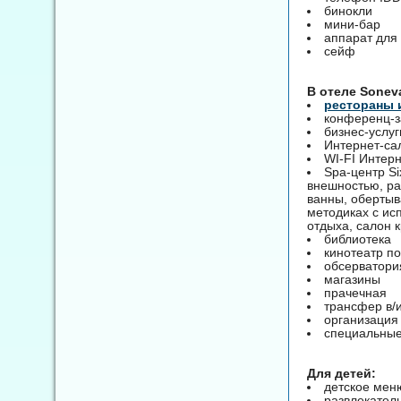
бинокли
мини-бар
аппарат для
сейф
B отеле Sonev
рестораны 
конференц-з
бизнес-услуг
Интернет-са
WI-FI Интер
Spa-центр S
внешностью, ра
ванны, обертыв
методиках с ис
отдыха, салон 
библиотека
кинотеатр п
обсерватори
магазины
прачечная
трансфер в/
организация
специальные
Для детей:
детское мен
развлекател