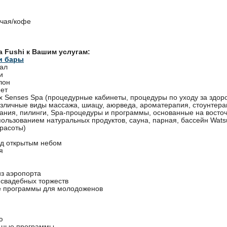
 чая/кофе
a Fushi к Вашим услугам:
и бары
ал
и
лон
нет
ix Senses Spa (процедурные кабинеты, процедуры по уходу за здор
зличные виды массажа, шиацу, аюрведа, ароматерапия, стоунтер
ания, пилинги, Spa-процедуры и программы, основанные на восто
пользованием натуральных продуктов, сауна, парная, бассейн Watsu
красоты)
од открытым небом
я
из аэропорта
 свадебных торжеств
 программы для молодоженов
ю
ьные программы