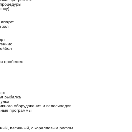
-процедуры
росу)
 спорт:
 зал
орт
теннис
лейбол
я пробежек
г
и
орт
ая рыбалка
гулки
тивного оборудования и велосипедов
ьные программы
ный, песчаный, с коралловым рифом.