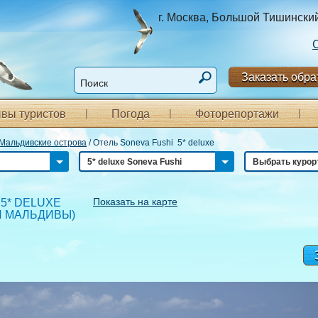
г. Москва, Большой Тишинский п
Заказать обра
вы туристов
Погода
Фоторепортажи
Мальдивские острова
/
Отель Soneva Fushi 5* deluxe
5* deluxe Soneva Fushi
Выбрать курор
Показать на карте
5* DELUXE
И МАЛЬДИВЫ
)