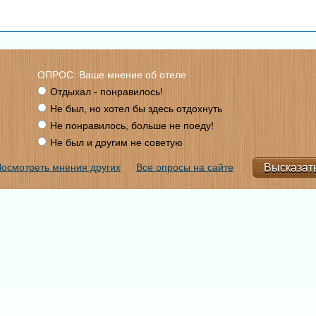
ОПРОС: Ваше мнение об отеле
Отдыхал - понравилось!
Не был, но хотел бы здесь отдохнуть
Не понравилось, больше не поеду!
Не был и другим не советую
осмотреть мнения других
Все опросы на сайте