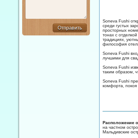
Soneva Fushi отк
среди густых зар
Отправить
просторных номе
тонах с отделко
традициях, уютны
философия отеля
Soneva Fushi вх
лучшими для сва
Soneva Fushi из
таким образом, 
Soneva Fushi пр
комфорта, покоя 
Расположение о
на частном остр
Мальдивские ост