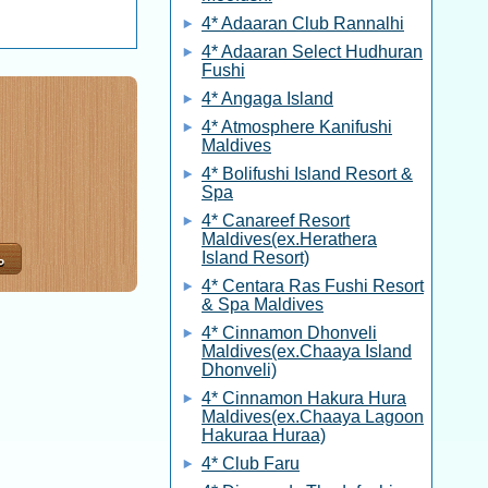
4* Adaaran Club Rannalhi
4* Adaaran Select Hudhuran
Fushi
4* Angaga Island
4* Atmosphere Kanifushi
Maldives
4* Bolifushi Island Resort &
Spa
4* Canareef Resort
Maldives(ex.Herathera
Island Resort)
4* Centara Ras Fushi Resort
& Spa Maldives
4* Cinnamon Dhonveli
Maldives(ex.Chaaya Island
Dhonveli)
4* Cinnamon Hakura Hura
Maldives(ex.Chaaya Lagoon
Hakuraa Huraa)
4* Club Faru