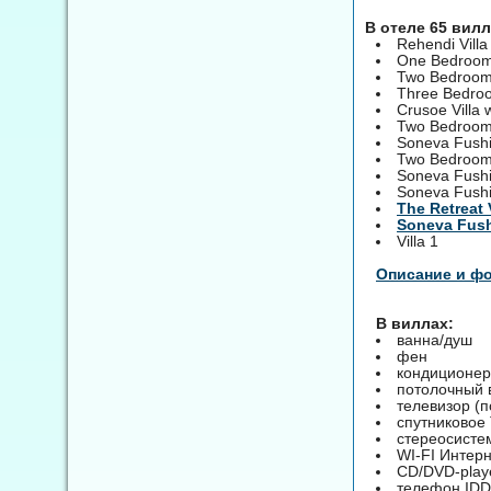
В отеле 65 вил
Rehendi Villa
One Bedroom 
Two Bedrooms
Three Bedroo
Crusoe Villa 
Two Bedroom C
Soneva Fushi 
Two Bedroom S
Soneva Fushi
Soneva Fushi 
The Retreat V
Soneva Fush
Villa 1
Описание и ф
В виллах:
ванна/душ
фен
кондиционер
потолочный 
телевизор (п
спутниковое
стереосисте
WI-FI Интерн
CD/DVD-play
телефон IDD