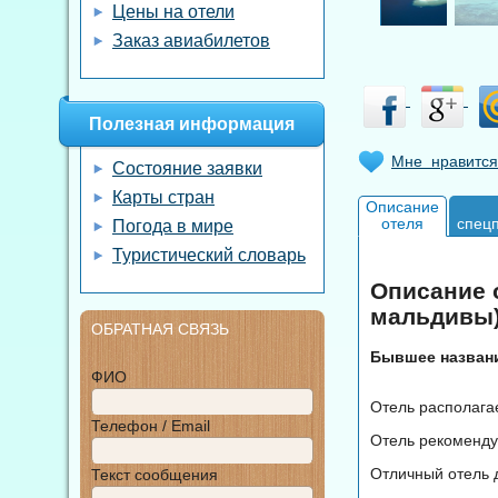
Цены на отели
Заказ авиабилетов
Полезная информация
Мне нравится
Состояние заявки
Карты стран
Описание
отеля
спец
Погода в мире
Туристический словарь
Описание о
мальдивы
ОБРАТНАЯ СВЯЗЬ
Бывшее названи
ФИО
Отель располага
Телефон / Email
Отель рекоменду
Отличный отель 
Текст сообщения