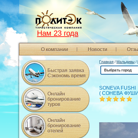
Нам 23 года
О компании
Новости
Отзы
Главная
/
Мальдивы
/
Быстрая заявка
Выбрать город
Сэкономь время
SONEVA FUSHI 
(
СОНЕВА ФУШ
Онлайн
бронирование
туров
Онлайн
бронирование
отелей