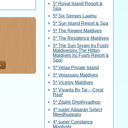
5* Royal Island Resort &
Spa
5* Six Senses Laamu
5* Sun Island Resort & Spa
5* The Regent Maldives
5* The Residence Maldives
5* The Sun Siyam Iru Fushi
Maldives(ex.The Hilton
Maldives Iru Fushi Resort &
Spa)
5* Velaa Private Island
5* Velassaru Maldives
5* Viceroy Maldives
5* Vivanta By Taj – Coral
Reef
5* Zitahli Dholhiyadhoo
4* super Adaaran Select
Meedhupparu
4* super Constance
Moofushi