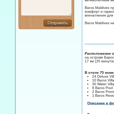
Baros Maldives 
комфорт и гармо
впечатления для
Baros Maldives н
Отправить
Расположение о
на острове Барос
17 км (25 минута
В отеле 75 ном
24 Deluxe Vil
10 Baros Vill
30 Water Vill
8 Baros Pool 
2 Baros Prem
1 Baros Resi
Описание и ф