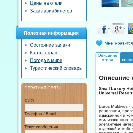
Цены на отели
Заказ авиабилетов
Полезная информация
Мне нравится
Состояние заявки
Карты стран
Описание
отеля
спец
Погода в мире
Туристический словарь
Описание о
ОБРАТНАЯ СВЯЗЬ
Small Luxury Hot
Universal Resort
ФИО
Baros Maldives -
реновации, прове
Телефон / Email
изысканной и ком
стилизованных п
элегантные инте
Текст сообщения
отделкой и мебе
великолепным ви