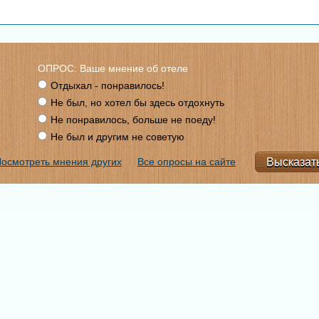
ОПРОС: Ваше мнение об отеле
Отдыхал - понравилось!
Не был, но хотел бы здесь отдохнуть
Не понравилось, больше не поеду!
Не был и другим не советую
осмотреть мнения других
Все опросы на сайте