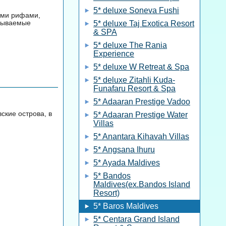
5* deluxe Soneva Fushi
выми рифами,
абываемые
5* deluxe Taj Exotica Resort
& SPA
5* deluxe The Rania
Experience
5* deluxe W Retreat & Spa
5* deluxe Zitahli Kuda-
Funafaru Resort & Spa
5* Adaaran Prestige Vadoo
ские острова, в
5* Adaaran Prestige Water
Villas
5* Anantara Kihavah Villas
5* Angsana Ihuru
5* Ayada Maldives
5* Bandos
Maldives(ex.Bandos Island
Resort)
5* Baros Maldives
5* Centara Grand Island