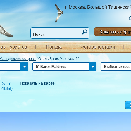
г. Москва, Большой Тишинский п
Заказать обра
вы туристов
Погода
Фоторепортажи
Мальдивские острова
/
Отель Baros Maldives 5*
5* Baros Maldives
Выбрать курор
Показать на карте
ES 5*
ДИВЫ
)