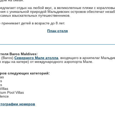
предлагает отдых на любой вкус, а великолепные пляжи с коралло
ния с уникальной природой Мальдивских островов обеспечат нез
 самых взыскательных путешественников.
е принимает детей в возрасте до 8 лет.
План отеля
теля Baros Maldives:
 (Baros)
Северного Мале атолла
, входящего в архипелаг Мальдив
х езды на катере) от международного аэропорта Мале.
еров следующих категорий:
las
as
as
Villas
ium Pool Villas
dence
отографии номеров