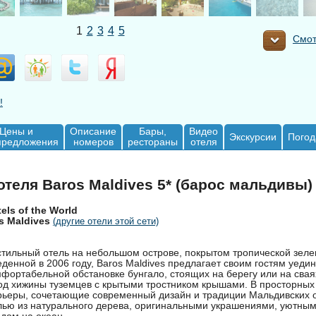
1
2
3
4
5
Смот
!
Цены и
Описание
Бары,
Видео
Экскурсии
Погод
предложения
номеров
рестораны
отеля
теля Baros Maldives 5* (барос мальдивы)
els of the World
s Maldives
(другие отели этой сети)
 стильный отель на небольшом острове, покрытом тропической зел
денной в 2006 году, Baros Maldives предлагает своим гостям уеди
фортабельной обстановке бунгало, стоящих на берегу или на свая
од хижины туземцев с крытыми тростником крышами. В просторны
рьеры, сочетающие современный дизайн и традиции Мальдивских о
лью из натурального дерева, оригинальными украшениями, уютным
дом на океан.