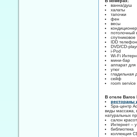
В номерах:
ванна/душ
халаты
тапочки
фен
весы
кондиционер
потолочный 
спутниковое
IDD телефон
DVD/CD-play
i-Pod
Wi-Fi Интерн
мини-бар
аппарат для
утюг
гладильная 
сейф
room service
B отеле Baros
рестораны 
Spa-центр A
виды массажа, 
натуральных про
салон красо
Интернет – у
библиотека
коллекция C