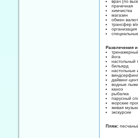
врач (по выз
прачечная
химчистка
магазин
обмен валю
трансфер в/
организация
специальные
Развлечения и
тренажерный
йога
настольный 
бильярд
настольные 
виндсерфин
дайвинг-цен
водные лыж
каноэ
рыбалка
парусный сп
морские про
живая музыка
экскурсии
Пляж:
песчаный