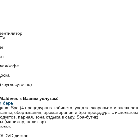
вентилятор
 TV
er
ет
 чая/кофе
доска
 (круглосуточно)
 Maldives к Вашим услугам:
и бары
quum Spa (4 процедурных кабинета, уход за здоровьем и внешност
ванны, обертывания, ароматерапия и Spa-процедуры с использов
дуктов, парная, зона отдыха в саду, Spa-бутик)
ты (маникюр, педикюр)
голок
D/ DVD дисков