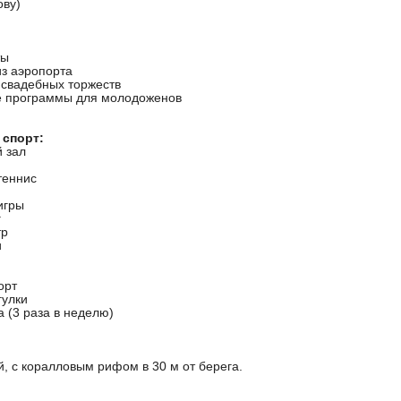
ову)
ты
из аэропорта
 свадебных торжеств
 программы для молодоженов
 спорт:
 зал
теннис
игры
г
тр
и
орт
гулки
 (3 раза в неделю)
, с коралловым рифом в 30 м от берега.