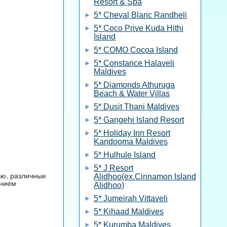
Resort & Spa
5* Cheval Blanc Randheli
5* Coco Prive Kuda Hithi
Island
5* COMO Cocoa Island
5* Constance Halaveli
Maldives
5* Diamonds Athuruga
Beach & Water Villas
5* Dusit Thani Maldives
5* Gangehi Island Resort
5* Holiday Inn Resort
Kandooma Maldives
5* Hulhule Island
5* J Resort
ью, различные
Alidhoo(ex.Cinnamon Island
анием
Alidhoo)
5* Jumeirah Vittaveli
5* Kihaad Maldives
5* Kurumba Maldives