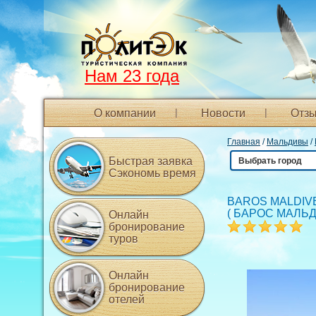
Нам 23 года
О компании
Новости
Отзы
Главная
/
Мальдивы
/
Быстрая заявка
Выбрать город
Сэкономь время
BAROS MALDIV
(
БАРОС МАЛЬ
Онлайн
бронирование
туров
Онлайн
бронирование
отелей