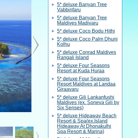
5* deluxe Banyan Tree
Vabbinfaru
5* deluxe Banyan Tree
Maldives Madivaru
5* deluxe Coco Bodu Hithi
5* deluxe Coco Palm Dhuni
Kolhu
5* deluxe Conrad Maldives
Rangali Island
5* deluxe Four Seasons
Resort at Kuda Huraa
5* deluxe Four Seasons
Resort Maldives at Landaa
Giraavaru
5* deluxe Gili Lankanfushi
Maldives (ex. Soneva Gili by
Six Senses)
5* deluxe Hideaway Beach
Resort & Spa(ex.Island
Hideaway At Dhonakulhi
Spa Resort & Marina)