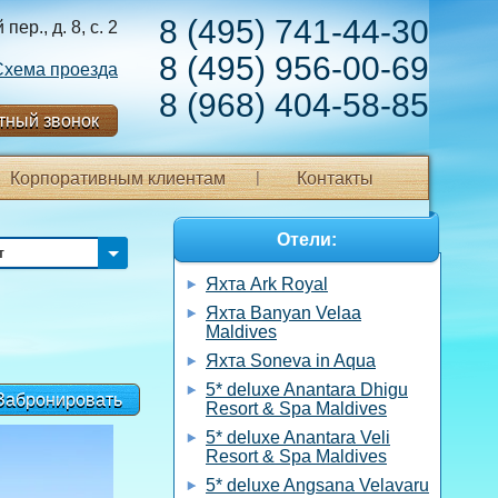
8 (495) 741-44-30
ер., д. 8, с. 2
8 (495) 956-00-69
Схема проезда
8 (968) 404-58-85
тный звонок
Корпоративным клиентам
Контакты
Отели:
т
Яхта Ark Royal
Яхта Banyan Velaa
Maldives
Яхта Soneva in Aqua
5* deluxe Anantara Dhigu
Забронировать
Resort & Spa Maldives
5* deluxe Anantara Veli
Resort & Spa Maldives
5* deluxe Angsana Velavaru