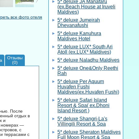
5* deluxe JA Manafaru
(ex.Beach House at Iruveli
Maldives)
реть все фото отеля
5* deluxe Jumeirah
Dhevanafushi
5* deluxe Kanuhura
Maldives Hotel
5* deluxe LUX* South Ari
Atoll (ex.LUX* Maldives)
Отзывы
5* deluxe Naladhu Maldives
а
(0)
5* deluxe One&Only Reethi
Rah
5* deluxe Per Aquum
Huvafen Fushi
Maldives(ex.Huvafen Fushi)
5* deluxe Safari Island
Resort & Spa( ex.Dhoni
Island Resort )
енью. После
ненный отдых в
5* deluxe Shangri-La's
х и
Villingili Resort & Spa
х номерах —
стровов, с
5* deluxe Sheraton Maldives
и террасами с
Full Moon Resort & Spa