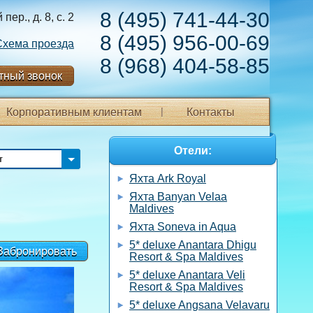
8 (495) 741-44-30
ер., д. 8, с. 2
8 (495) 956-00-69
Схема проезда
8 (968) 404-58-85
тный звонок
Корпоративным клиентам
Контакты
Отели:
т
Яхта Ark Royal
Яхта Banyan Velaa
Maldives
Яхта Soneva in Aqua
5* deluxe Anantara Dhigu
Забронировать
Resort & Spa Maldives
5* deluxe Anantara Veli
Resort & Spa Maldives
5* deluxe Angsana Velavaru