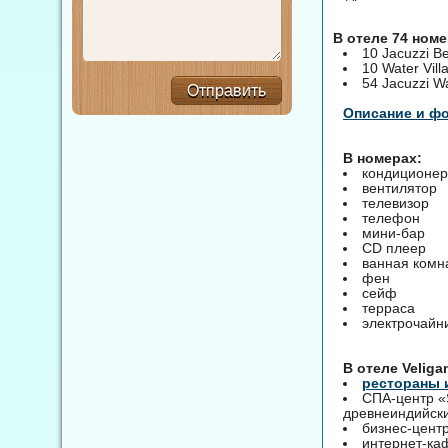
В отеле 74 ном
10 Jacuzzi Be
10 Water Vill
54 Jacuzzi Wa
Отправить
Описание и ф
В номерах:
кондиционер
вентилятор
телевизор
телефон
мини-бар
CD плеер
ванная комна
фен
сейф
терраса
электрочайни
B отеле Veliga
рестораны 
СПА-центр «
древнеиндийск
бизнес-цент
интернет-ка