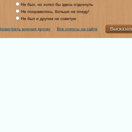
Не был, но хотел бы здесь отдохнуть
Не понравилось, больше не поеду!
Не был и другим не советую
осмотреть мнения других
Все опросы на сайте