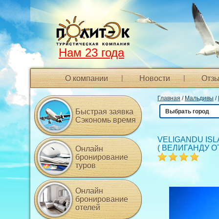
Нам 23 года
О компании
Новости
Отзы
Главная
/
Мальдивы
/
Быстрая заявка
Выбрать город
Сэкономь время
VELIGANDU ISL
(
ВЕЛИГАНДУ О
Онлайн
бронирование
туров
Онлайн
бронирование
отелей