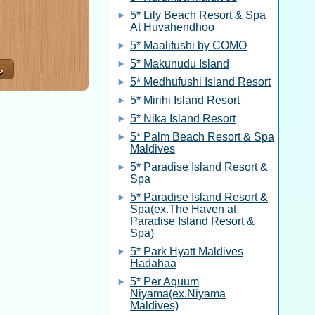
5* Lily Beach Resort & Spa
At Huvahendhoo
5* Maalifushi by COMO
5* Makunudu Island
5* Medhufushi Island Resort
5* Mirihi Island Resort
5* Nika Island Resort
5* Palm Beach Resort & Spa
Maldives
5* Paradise Island Resort &
Spa
5* Paradise Island Resort &
Spa(ex.The Haven at
Paradise Island Resort &
Spa)
5* Park Hyatt Maldives
Hadahaa
5* Per Aquum
Niyama(ex.Niyama
Maldives)