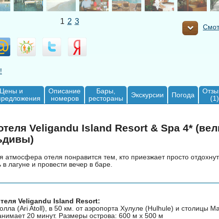
1
2
3
Смот
!
Цены и
Описание
Бары,
Отзы
Экскурсии
Погода
предложения
номеров
рестораны
(1)
теля Veligandu Island Resort & Spa 4* (ве
ьдивы)
 атмосфера отеля понравится тем, кто приезжает просто отдохнут
 в лагуне и провести вечер в баре.
еля Veligandu Island Resort:
лла (Ari Atoll), в 50 км. от аэропорта Хулуле (Hulhule) и столицы 
нимает 20 минут. Размеры острова: 600 м x 500 м