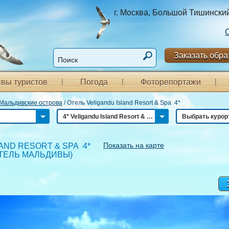
г. Москва, Большой Тишинский п
Заказать обра
вы туристов
Погода
Фоторепортажи
Мальдивские острова
/
Отель Veligandu Island Resort & Spa 4*
4* Veligandu Island Resort & Spa
Выбрать курор
Показать на карте
AND RESORT & SPA 4*
ТЕЛЬ МАЛЬДИВЫ
)