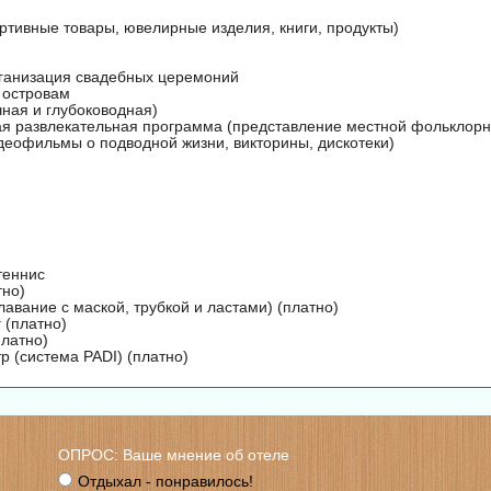
ртивные товары, ювелирные изделия, книги, продукты)
ганизация свадебных церемоний
 островам
чная и глубоководная)
я развлекательная программа (представление местной фольклорн
идеофильмы о подводной жизни, викторины, дискотеки)
теннис
тно)
лавание с маской, трубкой и ластами) (платно)
 (платно)
платно)
р (система PADI) (платно)
ОПРОС: Ваше мнение об отеле
Отдыхал - понравилось!