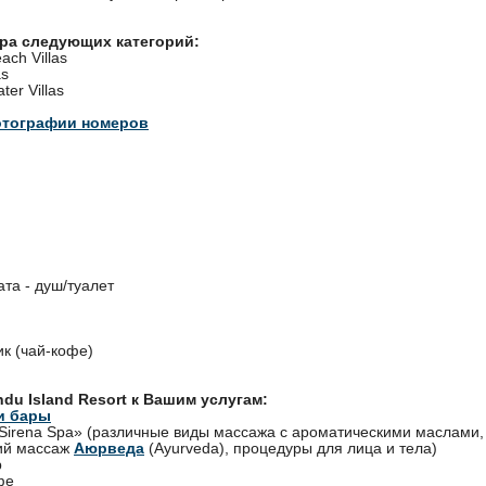
ера следующих категорий:
ach Villas
as
ter Villas
отографии номеров
та - душ/туалет
к (чай-кофе)
ndu Island Resort к Вашим услугам:
и бары
Sirena Spa» (различные виды массажа с ароматическими маслами,
ий массаж
Аюрведа
(Ayurveda), процедуры для лица и тела)
р
фе