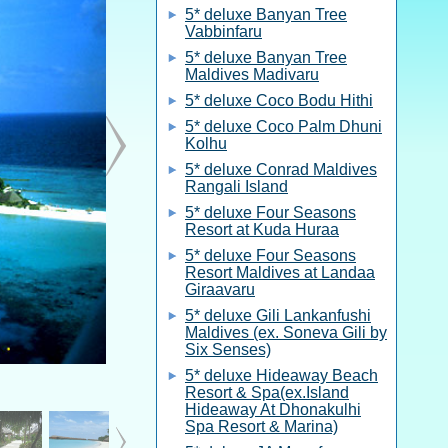
5* deluxe Banyan Tree
Vabbinfaru
5* deluxe Banyan Tree
Maldives Madivaru
5* deluxe Coco Bodu Hithi
5* deluxe Coco Palm Dhuni
Kolhu
5* deluxe Conrad Maldives
Rangali Island
5* deluxe Four Seasons
Resort at Kuda Huraa
5* deluxe Four Seasons
Resort Maldives at Landaa
Giraavaru
5* deluxe Gili Lankanfushi
Maldives (ex. Soneva Gili by
Six Senses)
5* deluxe Hideaway Beach
Resort & Spa(ex.Island
Hideaway At Dhonakulhi
Spa Resort & Marina)