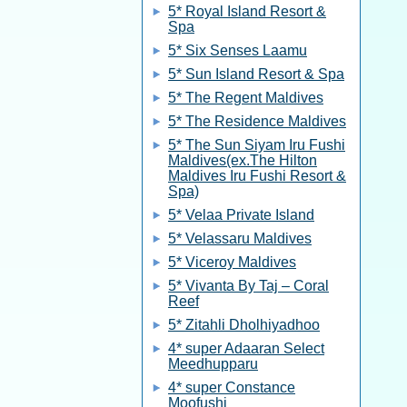
5* Royal Island Resort &
Spa
5* Six Senses Laamu
5* Sun Island Resort & Spa
5* The Regent Maldives
5* The Residence Maldives
5* The Sun Siyam Iru Fushi
Maldives(ex.The Hilton
Maldives Iru Fushi Resort &
Spa)
5* Velaa Private Island
5* Velassaru Maldives
5* Viceroy Maldives
5* Vivanta By Taj – Coral
Reef
5* Zitahli Dholhiyadhoo
4* super Adaaran Select
Meedhupparu
4* super Constance
Moofushi