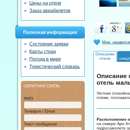
Цены на отели
Заказ авиабилетов
Полезная информация
Мне нравится
Состояние заявки
Карты стран
Описание
отеля
спец
Погода в мире
Туристический словарь
Описание о
отель мал
ОБРАТНАЯ СВЯЗЬ
Уютная спокойная
пляже, поплавать
ФИО
Телефон / Email
Расположение от
на севере Ари Ато
Текст сообщения
гидросамолете за