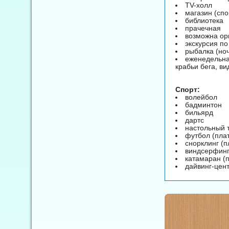
TV-холл
магазин (спо
библиотека
прачечная
возможна ор
экскурсия по
рыбалка (но
еженедельна
крабьи бега, в
Спорт:
волейбол
бадминтон
бильярд
дартс
настольный 
футбол (пла
снорклинг (п
виндсерфинг
катамаран (
дайвинг-цент