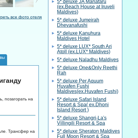
5* deluxe JA Manafaru
(ex.Beach House at Iruveli
Maldives)
реть все фото отеля
5* deluxe Jumeirah
Dhevanafushi
5* deluxe Kanuhura
Maldives Hotel
5* deluxe LUX* South Ari
Atoll (ex.LUX* Maldives)
вы
5* deluxe Naladhu Maldives
5* deluxe One&Only Reethi
Rah
лиганду
5* deluxe Per Aquum
Huvafen Fushi
Maldives(ex.Huvafen Fushi)
ь, позагорать на
5* deluxe Safari Island
Resort & Spa( ex.Dhoni
Island Resort )
5* deluxe Shangri-La's
Villingili Resort & Spa
5* deluxe Sheraton Maldives
Мале. Трансфер на
Full Moon Resort & Spa