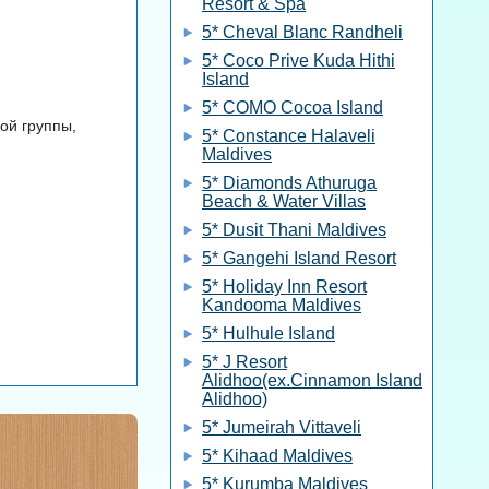
Resort & Spa
5* Cheval Blanc Randheli
5* Coco Prive Kuda Hithi
Island
5* COMO Cocoa Island
ой группы,
5* Constance Halaveli
Maldives
5* Diamonds Athuruga
Beach & Water Villas
5* Dusit Thani Maldives
5* Gangehi Island Resort
5* Holiday Inn Resort
Kandooma Maldives
5* Hulhule Island
5* J Resort
Alidhoo(ex.Cinnamon Island
Alidhoo)
5* Jumeirah Vittaveli
5* Kihaad Maldives
5* Kurumba Maldives