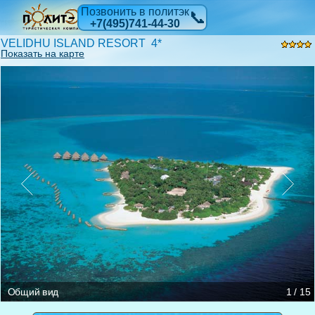
Позвонить в политэк
📞
+7(495)741-44-30
VELIDHU ISLAND RESORT 4*
Показать на карте
Water Bungalow
Water Bungalow
Ресторан
Дайверы
Пляж
Пляж
Beach Bungalow
Water Bungalow
Ресторан
Ресторан
Ресторан
Бар
Бар
Общий вид
1 / 15
Beach Bungalow