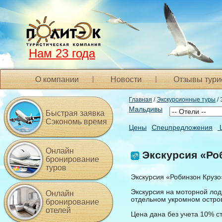
Нам 23 года
О компании
Новости
Отзывы тури
Главная
/
Экскурсионные туры
/ 
Мальдивы
Быстрая заявка
Сэкономь время
Цены
Спецпредложения
Онлайн
Экскурсия «Ро
бронирование
туров
Экскурсия «Робинзон Крузо
Экскурсия на моторной лод
Онлайн
отдельном укромном остро
бронирование
отелей
Цена дана без учета 10% с