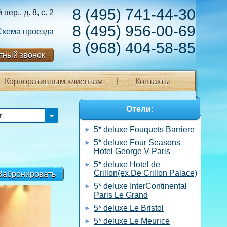
8 (495) 741-44-30
ер., д. 8, с. 2
8 (495) 956-00-69
Схема проезда
8 (968) 404-58-85
тный звонок
Корпоративным клиентам
Контакты
Отели:
т
5* deluxe Fouquets Barriere
5* deluxe Four Seasons
Hotel George V Paris
5* deluxe Hotel de
Crillon(ex.De Crillon Palace)
Забронировать
5* deluxe InterContinental
Paris Le Grand
5* deluxe Le Bristol
5* deluxe Le Meurice