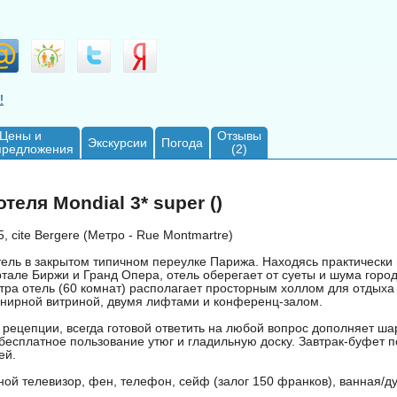
!
Цены и
Отзывы
Экскурсии
Погода
предложения
(2)
теля Mondial 3* super ()
5, cite Bergere (Метро - Rue Montmartre)
ель в закрытом типичном переулке Парижа. Находясь практически
ртале Биржи и Гранд Опера, отель оберегает от суеты и шума горо
тра отель (60 комнат) располагает просторным холлом для отдыха
енирной витриной, двумя лифтами и конференц-залом.
рецепции, всегда готовой ответить на любой вопрос дополняет ша
бесплатное пользование утюг и гладильную доску. Завтрак-буфет п
ей.
ой телевизор, фен, телефон, сейф (залог 150 франков), ванная/д