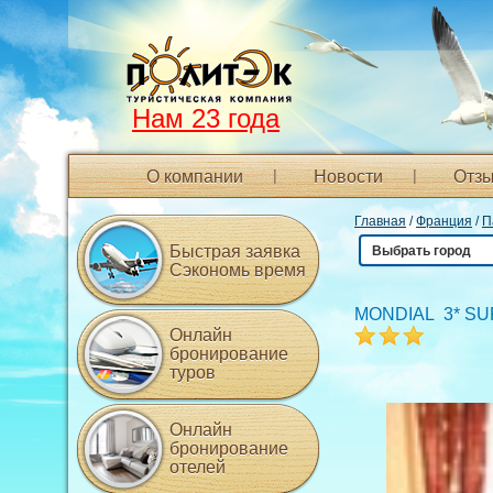
Нам 23 года
О компании
Новости
Отзы
Главная
/
Франция
/
П
Быстрая заявка
Выбрать город
Сэкономь время
MONDIAL 3* S
Онлайн
бронирование
туров
Онлайн
бронирование
отелей