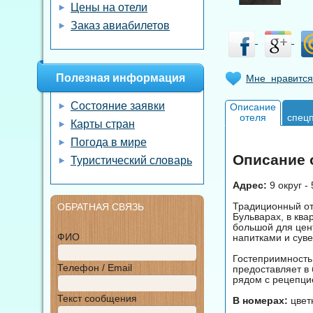
Цены на отели
Заказ авиабилетов
Полезная информация
Мне нравится
Состояние заявки
Описание
отеля
спец
Карты стран
Погода в мире
Описание о
Туристический словарь
Адрес:
9 округ - 
Традиционный от
ОБРАТНАЯ СВЯЗЬ
Бульварах, в ква
большой для цен
ФИО
напитками и сув
Гостеприимность 
Телефон / Email
предоставляет в 
рядом с рецепци
Текст сообщения
В номерах:
цветн