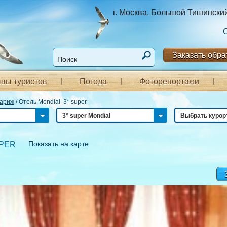
г. Москва, Большой Тишинский п
Заказать обра
вы туристов
Погода
Фоторепортажи
ариж
/
Отель Mondial 3* super
3* super Mondial
Выбрать курор
Показать на карте
UPER