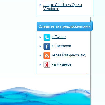
апарт. Citadines Opera
Vendome
Следите за предложениями
в Twitter
в Facebook
через Rss-рассылку
на Яндексе