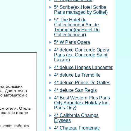
5* Scribe(ex.Hotel Scribe
Paris managed by Sofitel)
5* The Hotel du
Collectionneur Arc de
Triomphe(ex.Hotel Du
Collectionneur)
5* W Paris Opera
4* deluxe Concorde Opera
Paris (ex. Concorde Saint
Lazare)
4* deluxe Hospes Lancaster
4* deluxe La Tremoille
4* deluxe Prince De Galles
 на Больших
4* deluxe San Regis
да. Достаточно
 с автоматом с
4* Best Western Plus Paris
Orly Airport(ex.Holiday Inn,
Paris-Orly)
рм отеля. Отель
одается в зале
4* California Champs
Elysees
ушевая кабинка.
4* Chateau Frontenac