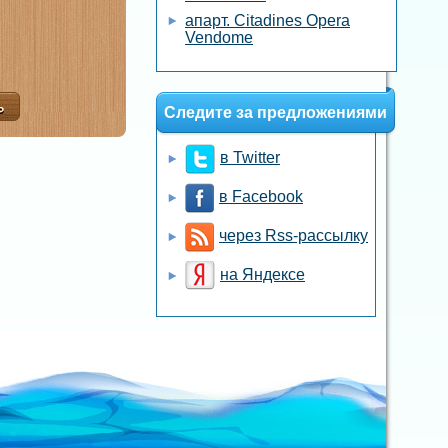
апарт. Citadines Opera
Vendome
Следите за предложениями
в Twitter
в Facebook
через Rss-рассылку
на Яндексе