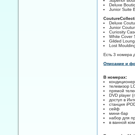
Superior Bou
Deluxe Bout
Junior Suite 
CoutureCollect
Deluxe Cout
Junior Coutur
Curiosity Cas
White Cover 
Gilded Loung
Lost Moulding
Есть 3 номера 
Описание и ф
В номерах:
кондиционер
телевизор L
прямой тел
DVD player (
доступ в Инт
станция iPO
сейф
мини-бар
набор для п
в ванной ком