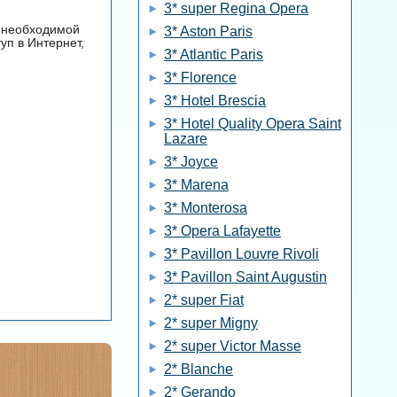
3* super Regina Opera
й необходимой
3* Aston Paris
уп в Интернет,
3* Atlantic Paris
3* Florence
3* Hotel Brescia
3* Hotel Quality Opera Saint
Lazare
3* Joyce
3* Marena
3* Monterosa
3* Opera Lafayette
3* Pavillon Louvre Rivoli
3* Pavillon Saint Augustin
2* super Fiat
2* super Migny
2* super Victor Masse
2* Blanche
2* Gerando