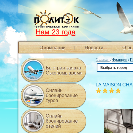
Нам 23 года
О компании
Новости
Отзы
Главная
/
Франция
/
П
Быстрая заявка
Выбрать город
Сэкономь время
LA MAISON CHA
Онлайн
бронирование
туров
Онлайн
бронирование
отелей