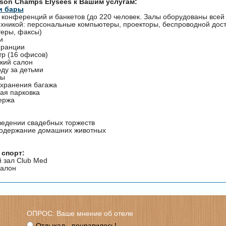
ison Champs Elysees к Вашим услугам:
и бары
я конференций и банкетов (до 220 человек. Залы оборудованы все
хникой: персональные компьютеры, проекторы, беспроводной дост
теры, факсы)
и
Франции
тр (16 офисов)
кий салон
оду за детьми
ты
 хранения багажа
ая парковка
ьержа
оведении свадебных торжеств
одержание домашних животных
 спорт:
 зал Club Med
салон
ОПРОС: Ваше мнение об отеле
Отдыхал - понравилось!