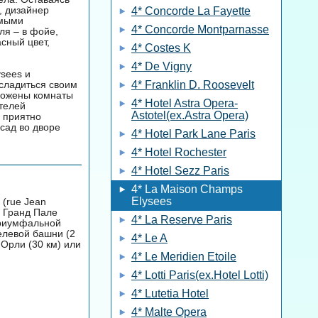
, дизайнер
4* Concorde La Fayette
амыми
4* Concorde Montparnasse
ля – в фойе,
сный цвет,
4* Costes K
4* De Vigny
sees и
сладиться своим
4* Franklin D. Roosevelt
ложены комнаты
4* Hotel Astra Opera-
ителей
Astotel(ex.Astra Opera)
, приятно
сад во дворе
4* Hotel Park Lane Paris
4* Hotel Rochester
4* Hotel Sezz Paris
4* La Maison Champs
Elysees
 (rue Jean
м Гранд Пале
4* La Reserve Paris
 Триумфальной
елевой башни (2
4* Le A
 Орли (30 км) или
4* Le Meridien Etoile
4* Lotti Paris(ex.Hotel Lotti)
4* Lutetia Hotel
4* Malte Opera