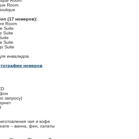
tique Room
ique Room
Boutique
ion (17 номеров):
ure Room
e Suite
e Suite
Suite
e Suite
s Suite
для инвалидов.
отографии номеров
CD
ефон
по запросу)
ернет
D
риготовления чая и кофе
нате – ванна, фен, халаты