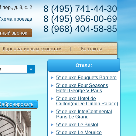
8 (495) 741-44-30
ер., д. 8, с. 2
8 (495) 956-00-69
Схема проезда
8 (968) 404-58-85
тный звонок
Корпоративным клиентам
Контакты
Отели:
т
5* deluxe Fouquets Barriere
5* deluxe Four Seasons
Hotel George V Paris
5* deluxe Hotel de
Crillon(ex.De Crillon Palace)
Забронировать
5* deluxe InterContinental
Paris Le Grand
5* deluxe Le Bristol
5* deluxe Le Meurice