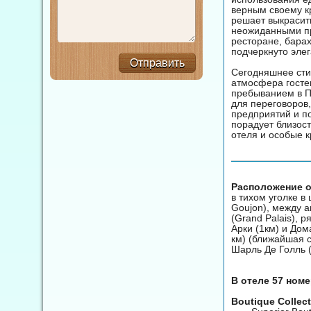
верным своему кр
решает выкрасит
неожиданными пр
ресторане, барах
подчеркнуто эле
Отправить
Сегодняшнее сти
атмосфера госте
пребыванием в П
для переговоров,
предприятий и п
порадует близос
отеля и особые 
Расположение о
в тихом уголке в
Goujon), между 
(Grand Palais), 
Арки (1км) и До
км) (ближайшая с
Шарль Де Голль (
В отеле 57 ном
Boutique Collec