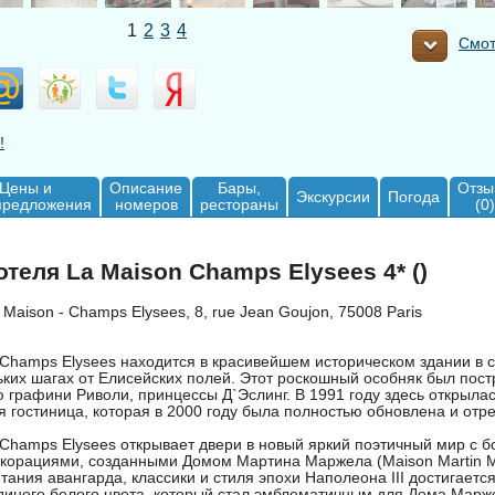
1
2
3
4
Смот
!
Цены и
Описание
Бары,
Отзы
Экскурсии
Погода
предложения
номеров
рестораны
(0)
теля La Maison Champs Elysees 4* ()
Maison - Champs Elysees, 8, rue Jean Goujon, 75008 Paris
 Champs Elysees находится в красивейшем историческом здании в 
ких шагах от Елисейских полей. Этот роскошный особняк был пост
 графини Риволи, принцессы Д`Эслинг. В 1991 году здесь открыла
 гостиница, которая в 2000 году была полностью обновлена и отр
Champs Elysees открывает двери в новый яркий поэтичный мир с б
корациями, созданными Домом Мартина Маржела (Maison Martin Ma
тания авангарда, классики и стиля эпохи Наполеона III достигается
диного белого цвета, который стал эмблематичным для Дома Марж