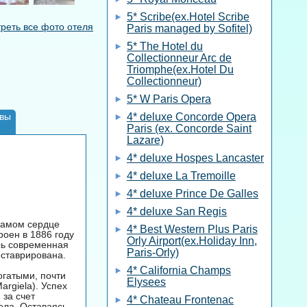
5* Scribe(ex.Hotel Scribe
реть все фото отеля
Paris managed by Sofitel)
5* The Hotel du
Collectionneur Arc de
Triomphe(ex.Hotel Du
Collectionneur)
5* W Paris Opera
вы
4* deluxe Concorde Opera
Paris (ex. Concorde Saint
Lazare)
4* deluxe Hospes Lancaster
4* deluxe La Tremoille
4* deluxe Prince De Galles
4* deluxe San Regis
самом сердце
4* Best Western Plus Paris
роен в 1886 году
Orly Airport(ex.Holiday Inn,
сь современная
Paris-Orly)
еставрирована.
4* California Champs
огатыми, почти
Elysees
rgiela). Успех
 за счет
4* Chateau Frontenac
ела. Оставаясь