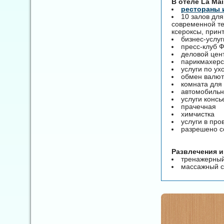
B отеле La Ma
рестораны 
10 залов дл
современной те
ксероксы, прин
бизнес-услуг
пресс-клуб 
деловой цен
парикмахерс
услуги по ух
обмен валю
комната для
автомобильн
услуги конс
прачечная
химчистка
услуги в пр
разрешено с
Развлечения и
тренажерный
массажный 