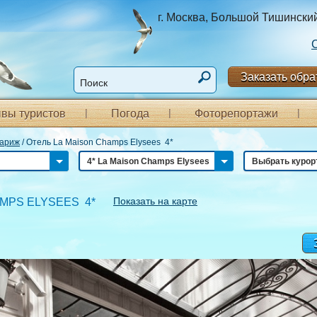
г. Москва, Большой Тишинский п
Заказать обра
вы туристов
Погода
Фоторепортажи
ариж
/
Отель La Maison Champs Elysees 4*
4* La Maison Champs Elysees
Выбрать курор
Показать на карте
MPS ELYSEES 4*