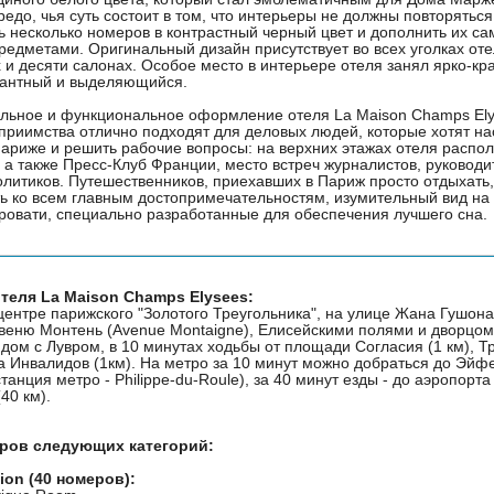
едо, чья суть состоит в том, что интерьеры не должны повторяться
ь несколько номеров в контрастный черный цвет и дополнить их с
едметами. Оригинальный дизайн присутствует во всех уголках оте
 и десяти салонах. Особое место в интерьере отеля занял ярко-кра
гантный и выделяющийся.
льное и функциональное оформление отеля La Maison Champs Ely
приимства отлично подходят для деловых людей, которые хотят на
ариже и решить рабочие вопросы: на верхних этажах отеля распо
 а также Пресс-Клуб Франции, место встреч журналистов, руковод
олитиков. Путешественников, приехавших в Париж просто отдыхать
ть ко всем главным достопримечательностям, изумительный вид на 
кровати, специально разработанные для обеспечения лучшего сна.
теля La Maison Champs Elysees:
 центре парижского "Золотого Треугольника", на улице Жана Гушона
авеню Монтень (Avenue Montaigne), Елисейскими полями и дворцо
рядом с Лувром, в 10 минутах ходьбы от площади Согласия (1 км),
ма Инвалидов (1км). На метро за 10 минут можно добраться до Эйф
танция метро - Philippe-du-Roule), за 40 минут езды - до аэропорта
40 км).
еров следующих категорий:
tion (40 номеров):