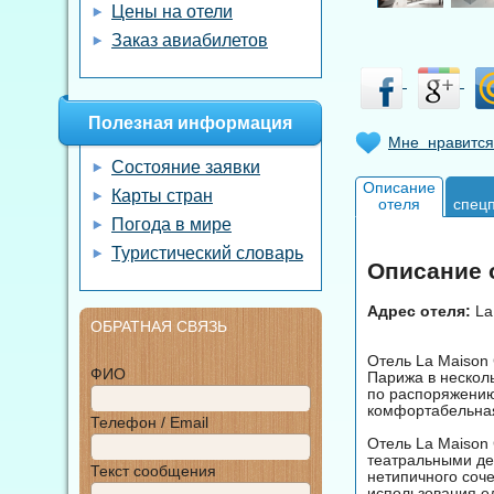
Цены на отели
Заказ авиабилетов
Полезная информация
Мне нравится
Состояние заявки
Описание
Карты стран
отеля
спец
Погода в мире
Туристический словарь
Описание о
Адрес отеля:
La 
ОБРАТНАЯ СВЯЗЬ
Отель La Maison
ФИО
Парижа в несколь
по распоряжению
комфортабельная
Телефон / Email
Отель La Maison 
театральными де
Текст сообщения
нетипичного соче
использования е