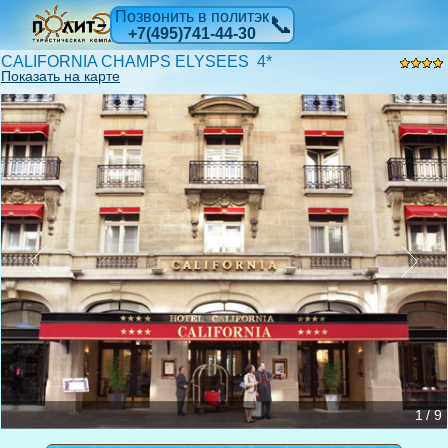
Позвонить в политэк
📞
+7(495)741-44-30
CALIFORNIA CHAMPS ELYSEES 4*
Показать на карте
Junior Suite
Family Room
De Luxe Room
Superior Room
Prestige Duplex Suite
1 / 9