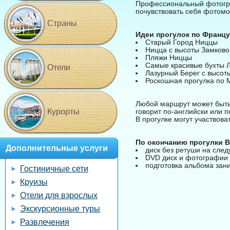
Профессиональный фотогра
почувствовать себя фотомо
Страны
Идеи прогулок по Францу
Старый Город Ниццы
Ницца с высоты Замково
Пляжи Ниццы
Самые красивые бухты Л
Отели
Лазурный Берег с высот
Роскошная прогулка по 
Любой маршрут может быть 
Курорты
говорит по-английски или п
В прогулке могут участвоват
По окончанию прогулки В
Дополнительные услуги
диск без ретуши на сле
DVD диск и фотографии 
подготовка альбома зани
Гостиничные сети
Круизы
Отели для взрослых
Экскурсионные туры
Развлечения