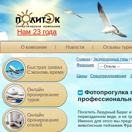
Нам 23 года
О компании
Новости
Отзывы тури
Главная
/
Экскурсионные туры
/ 
Франция
Быстрая заявка
Сэкономь время
Цены
Спецпредложения
Онлайн
Фотопрогулка п
бронирование
профессиональн
туров
Посетить Лазурный Берег и 
Онлайн
первозданном виде, и не тр
бронирование
Именно для этого мы пред
отелей
живописным пейзажам Фран