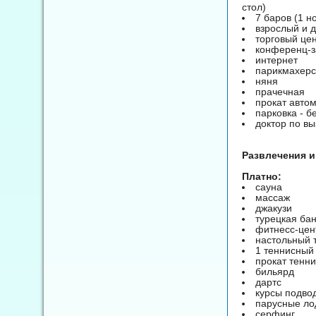
стол)
7 баров (1 н
взрослый и 
торговый це
конференц-з
интернет
парикмахерс
няня
прачечная
прокат авто
парковка - б
доктор по вы
Развлечения и
Платно:
сауна
массаж
джакузи
турецкая ба
фитнесс-цен
настольный 
1 теннисный
прокат тенни
бильярд
дартс
курсы подво
парусные ло
серфинг