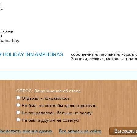
и
да
 пляже
р
Naama Bay
собственный, песчаный, коралл
 HOLIDAY INN AMPHORAS
Зонтики, лежаки, матрасы, пляж
ОПРОС: Ваше мнение об отеле
Отдыхал - понравилось!
Не был, но хотел бы здесь отдохнуть
Не понравилось, больше не поеду!
Не был и другим не советую
осмотреть мнения других
Все опросы на сайте