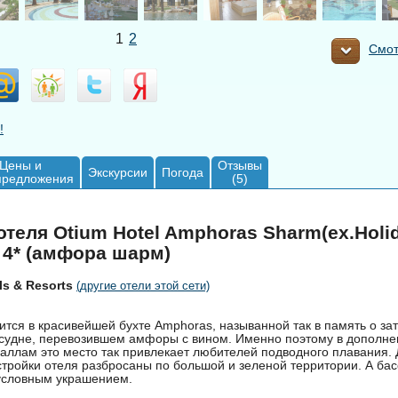
1
2
Смот
!
Цены и
Отзывы
Экскурсии
Погода
предложения
(5)
теля Otium Hotel Amphoras Sharm(ex.Holid
 4* (амфора шарм)
ls & Resorts
(другие отели этой сети)
ится в красивейшей бухте Amphoras, называнной так в память о за
 судне, перевозившем амфоры с вином. Именно поэтому в дополне
аллам это место так привлекает любителей подводного плавания.
тройки отеля разбросаны по большой и зеленой территории. А ба
условным украшением.