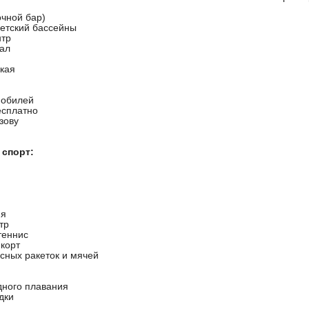
очной бар)
детский бассейны
нтр
ал
кая
мобилей
есплатно
зову
 спорт:
ня
тр
теннис
 корт
сных ракеток и мячей
дного плавания
дки