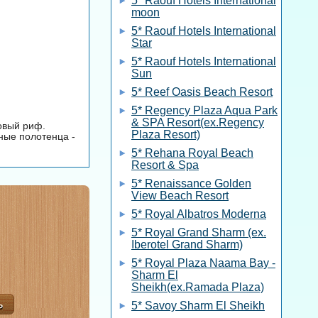
5* Raouf Hotels International
moon
5* Raouf Hotels International
Star
5* Raouf Hotels International
Sun
5* Reef Oasis Beach Resort
5* Regency Plaza Aqua Park
& SPA Resort(ex.Regency
овый риф.
Plaza Resort)
ные полотенца -
5* Rehana Royal Beach
Resort & Spa
5* Renaissance Golden
View Beach Resort
5* Royal Albatros Moderna
5* Royal Grand Sharm (ex.
Iberotel Grand Sharm)
5* Royal Plaza Naama Bay -
Sharm El
Sheikh(ex.Ramada Plaza)
5* Savoy Sharm El Sheikh