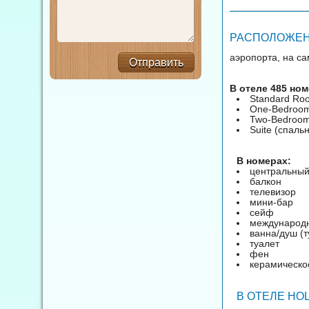
РАСПОЛОЖЕНИ
аэропорта, на са
Отправить
В отеле 485 но
Standard Ro
One-Bedroom 
Two-Bedrooms
Suite (спаль
В номерах:
центральный
балкон
телевизор
мини-бар
сейф
международ
ванна/душ (
туалет
фен
керамическо
В ОТЕЛЕ HO