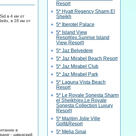
Resort
5* Hyatt Regency Sharm El
id в 4 км от
Sheikh
йх, в 18 км от
5* Iberotel Palace
5* Island View
Resort(ex.Sunrise Island
View Resort)
5* Jaz Belvedere
5* Jaz Mirabel Beach Resort
5* Jaz Mirabel Club
5* Jaz Mirabel Park
5* Laguna Vista Beach
Resort
5* Le Royale Sonesta Sharm
el Sheikh(ex.Le Royale
Sonesta Collection Luxury
Resort)
5* Maritim Jolie Ville
Golf&Resort
питание в
5* Melia Sinai
ране - шведский