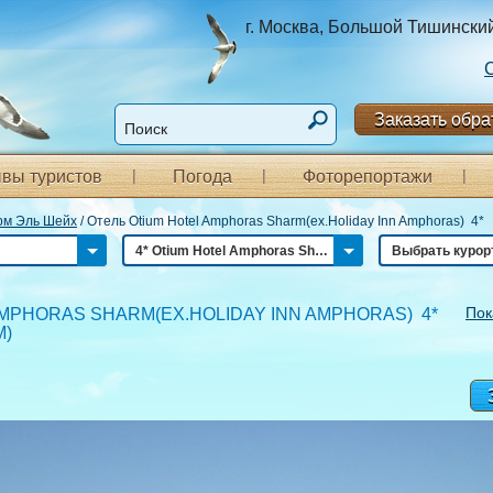
г. Москва, Большой Тишинский п
Заказать обра
вы туристов
Погода
Фоторепортажи
м Эль Шейх
/
Отель Otium Hotel Amphoras Sharm(ex.Holiday Inn Amphoras) 4*
4* Otium Hotel Amphoras Sharm(ex.Holiday Inn Amphoras)
Выбрать курор
Пок
AMPHORAS SHARM(EX.HOLIDAY INN AMPHORAS) 4*
М
)