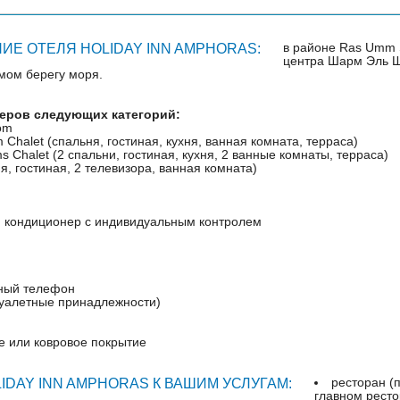
в районе Ras Umm S
Е ОТЕЛЯ HOLIDAY INN AMPHORAS:
центра Шарм Эль Ше
мом берегу моря.
меров следующих категорий:
om
Chalet (спальня, гостиная, кухня, ванная комната, терраса)
 Chalet (2 спальни, гостиная, кухня, 2 ванные комнаты, терраса)
ня, гостиная, 2 телевизора, ванная комната)
 кондиционер с индивидуальным контролем
ный телефон
туалетные принадлежности)
е или ковровое покрытие
ресторан (
LIDAY INN AMPHORAS К ВАШИМ УСЛУГАМ:
главном ресто