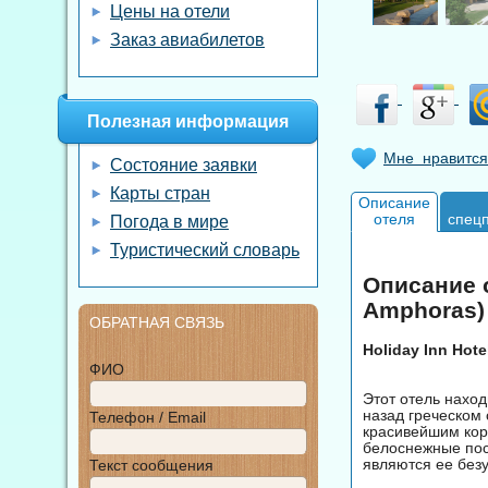
Цены на отели
Заказ авиабилетов
Полезная информация
Мне нравится
Состояние заявки
Карты стран
Описание
отеля
спец
Погода в мире
Туристический словарь
Описание о
Amphoras)
ОБРАТНАЯ СВЯЗЬ
Holiday Inn Hote
ФИО
Этот отель наход
назад греческом
Телефон / Email
красивейшим кор
белоснежные пос
являются ее без
Текст сообщения