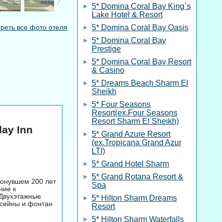
5* Domina Coral Bay King`s
Lake Hotel & Resort
реть все фото отеля
5* Domina Coral Bay Oasis
5* Domina Coral Bay
Prestige
5* Domina Coral Bay Resort
& Casino
5* Dreams Beach Sharm El
Sheikh
5* Four Seasons
Resort(ex.Four Seasons
Resort Sharm El Sheikh)
ay Inn
5* Grand Azure Resort
(ex.Tropicana Grand Azur
LTI)
5* Grand Hotel Sharm
5* Grand Rotana Resort &
тонувшем 200 лет
Spa
ние к
 Двухэтажные
5* Hilton Sharm Dreams
ссейны и фонтан
Resort
5* Hilton Sharm Waterfalls