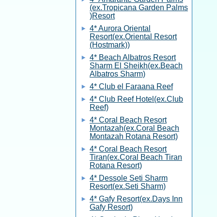
(ex.Tropicana Garden Palms
)Resort
4* Aurora Oriental
Resort(ex.Oriental Resort
(Hostmark))
4* Beach Albatros Resort
Sharm El Sheikh(ex.Beach
Albatros Sharm)
4* Club el Faraana Reef
4* Club Reef Hotel(ex.Club
Reef)
4* Coral Beach Resort
Montazah(ex.Coral Beach
Montazah Rotana Resort)
4* Coral Beach Resort
Tiran(ex.Coral Beach Tiran
Rotana Resort)
4* Dessole Seti Sharm
Resort(ex.Seti Sharm)
4* Gafy Resort(ex.Days Inn
Gafy Resort)