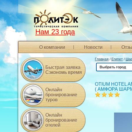
Нам 23 года
О компании
Новости
Отзы
Главная
/
Египет
/
Шар
Быстрая заявка
Выбрать город
Сэкономь время
OTIUM HOTEL 
(
АМФОРА ШАР
Онлайн
бронирование
туров
Онлайн
бронирование
отелей