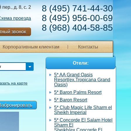
8 (495) 741-44-30
ер., д. 8, с. 2
8 (495) 956-00-69
Схема проезда
8 (968) 404-58-85
тный звонок
Корпоративным клиентам
Контакты
Отели:
т
5* AA Grand Oasis
Resort(ex.Tropicana Grand
азать на карте
Oasis)
5* Baron Palms Resort
5* Baron Resort
Забронировать
5* Club Magic Life Sharm el
Sheikh Imperial
5* Concorde El Salam Hotel
Sharm El
Sheikh(ex.Concorde El