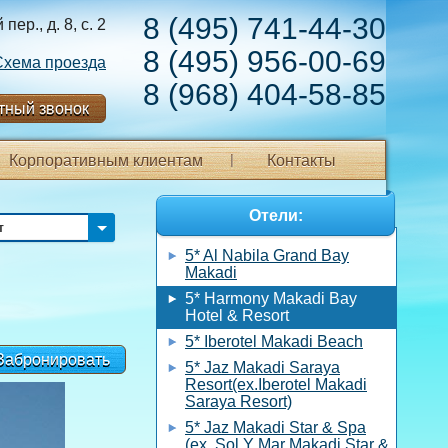
8 (495) 741-44-30
ер., д. 8, с. 2
8 (495) 956-00-69
Схема проезда
8 (968) 404-58-85
тный звонок
Корпоративным клиентам
Контакты
Отели:
т
5* Al Nabila Grand Bay
Makadi
5* Harmony Makadi Bay
Hotel & Resort
5* Iberotel Makadi Beach
Забронировать
5* Jaz Makadi Saraya
Resort(ex.Iberotel Makadi
Saraya Resort)
5* Jaz Makadi Star & Spa
(ex. Sol Y Mar Makadi Star &