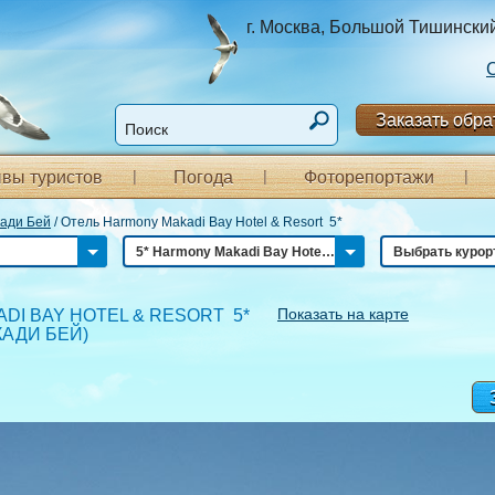
г. Москва, Большой Тишинский п
Заказать обра
вы туристов
Погода
Фоторепортажи
ади Бей
/
Отель Harmony Makadi Bay Hotel & Resort 5*
5* Harmony Makadi Bay Hotel & Resort
Выбрать курор
Показать на карте
DI BAY HOTEL & RESORT 5*
КАДИ БЕЙ
)