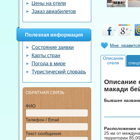
Цены на отели
Заказ авиабилетов
Полезная информация
Мне нравится
Состояние заявки
Карты стран
Описание
отеля
спец
Погода в мире
Туристический словарь
Описание о
макади бе
ОБРАТНАЯ СВЯЗЬ
Бывшее название
ФИО
Телефон / Email
Расположение от
25 км от междуна
Текст сообщения
территории 85,00