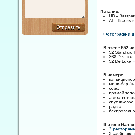
Питание:
HB – Завтрак
AI – Все вкл
Отправить
Фотографии и
В отеле 552 н
92 Standard
368 De-Luxe
92 De Luxe 
В номере:
кондиционер
мини-бар (п
сейф
прямой тел
автоответчик
спутниковое
радио
беспроводно
B отеле Harmo
3 ресторана
3 сообщающи