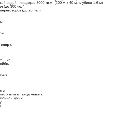
кой водой площадью 8000 кв.м. (200 м х 40 м, глубина 1,6 м)
л (до 300 чел)
переговоров (до 20 чел)
ты
еры
 спорт:
теннис
лейбол
 бега
ммы
ого языка и танца живота
ионной кухни.
у
а