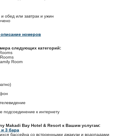
 и обед или завтрак и ужин
ючено
 описание номеров
омера следующих категорий:
 Rooms
 Rooms
Family Room
латно)
ефон
 телевидение
е подсоединение к интернету
ny Makadi Bay Hotel & Resort к Вашим услугам:
 и 3 бара
хся бассейна со встроенными джакузи и водопадами