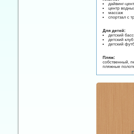
дайвинг-цен
центр водны
массаж
спортзал с 
Для детей:
детский бас
детский клуб
детский фут
Пляж:
собственный, п
пляжные полоте
П