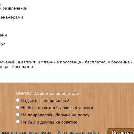
тр
х развлечений
тренажерами
сейн
бол
есчаный, шезлонги и пляжные полотенца - бесплатно, у бассейна -
нца - бесплатно.
ОПРОС: Ваше мнение об отеле
Отдыхал - понравилось!
Не был, но хотел бы здесь отдохнуть
Не понравилось, больше не поеду!
Не был и другим не советую
осмотреть мнения других
Все опросы на сайте