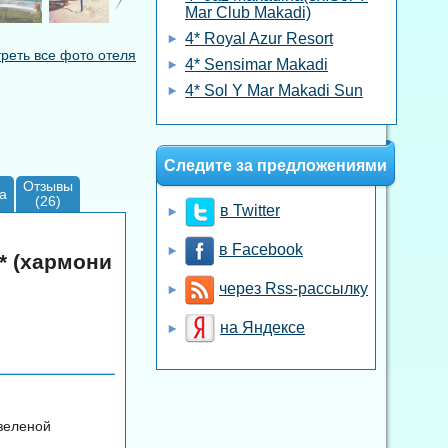
Mar Club Makadi)
4* Royal Azur Resort
реть все фото отеля
4* Sensimar Makadi
4* Sol Y Mar Makadi Sun
Следите за предложениями
Отзывы
а
(26)
в Twitter
в Facebook
* (хармони
через Rss-рассылку
на Яндексе
 зеленой