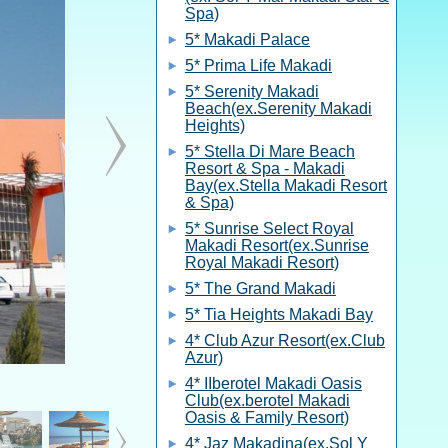
Spa)
5* Makadi Palace
5* Prima Life Makadi
5* Serenity Makadi
Beach(ex.Serenity Makadi
Heights)
5* Stella Di Mare Beach
Resort & Spa - Makadi
Bay(ex.Stella Makadi Resort
& Spa)
5* Sunrise Select Royal
Makadi Resort(ex.Sunrise
Royal Makadi Resort)
5* The Grand Makadi
5* Tia Heights Makadi Bay
4* Club Azur Resort(ex.Club
Azur)
4* IIberotel Makadi Oasis
Club(ex.berotel Makadi
Oasis & Family Resort)
4* Jaz Makadina(ex.Sol Y