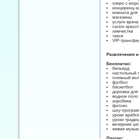
озеро с морс
концеренц-за
комната для 
магазины
услуги врача
салон красо
химчистка
такси
VIP-трансф
Развлечения и
Бесплатно:
бильярд
настольный 
пляжный во
футбол
баскетбол
дорожка для
водное поло
аэробика
фитнес
шоу-програ
уроки арабск
уроки традиц
вечерние шо
живая музык
Платно: