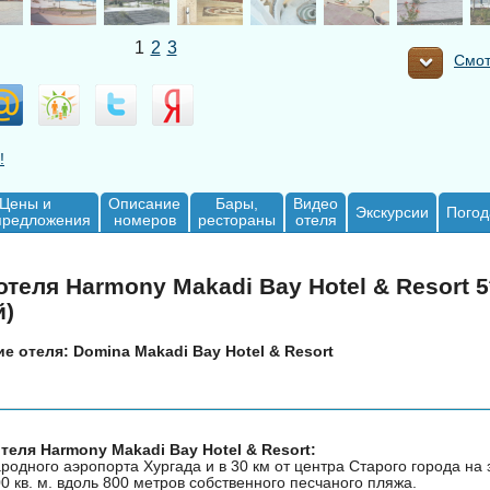
1
2
3
Смот
!
Цены и
Описание
Бары,
Видео
Экскурсии
Погод
предложения
номеров
рестораны
отеля
теля Harmony Makadi Bay Hotel & Resort 5
й)
 отеля: Domina Makadi Bay Hotel & Resort
еля Harmony Makadi Bay Hotel & Resort:
родного аэропорта Хургада и в 30 км от центра Старого города на
0 кв. м. вдоль 800 метров собственного песчаного пляжа.