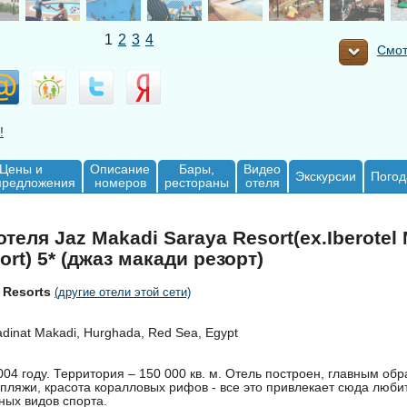
1
2
3
4
Смот
!
Цены и
Описание
Бары,
Видео
Экскурсии
Погод
предложения
номеров
рестораны
отеля
теля Jaz Makadi Saraya Resort(ex.Iberotel
ort) 5* (джаз макади резорт)
& Resorts
(другие отели этой сети)
dinat Makadi, Hurghada, Red Sea, Egypt
004 году. Территория – 150 000 кв. м. Отель построен, главным обр
 пляжи, красота коралловых рифов - все это привлекает сюда люби
ных видов спорта.