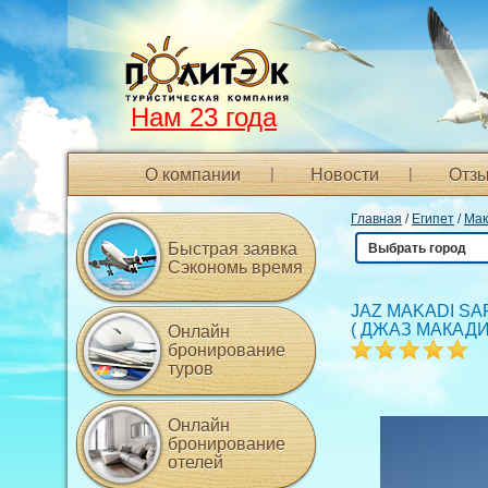
Нам 23 года
О компании
Новости
Отзы
Главная
/
Египет
/
Мак
Быстрая заявка
Выбрать город
Сэкономь время
JAZ MAKADI SA
(
ДЖАЗ МАКАДИ
Онлайн
бронирование
туров
Онлайн
бронирование
отелей