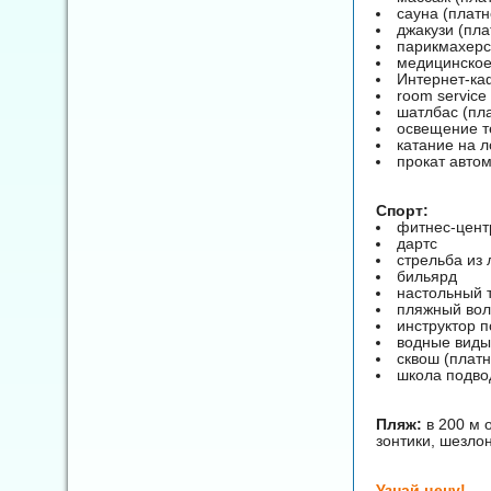
сауна (платн
джакузи (пла
парикмахерс
медицинское
Интернет-ка
room service
шатлбас (пл
освещение т
катание на 
прокат авто
Спорт:
фитнес-цент
дартс
стрельба из 
бильярд
настольный 
пляжный во
инструктор п
водные виды
сквош (платн
школа подво
Пляж:
в 200 м 
зонтики, шезлон
Узнай цену!