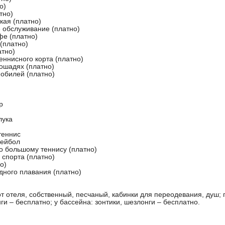
о)
тно)
кая (платно)
 обслуживание (платно)
фе (платно)
 (платно)
атно)
еннисного корта (платно)
лошадях (платно)
мобилей (платно)
р
лука
теннис
лейбол
о большому теннису (платно)
 спорта (платно)
о)
дного плавания (платно)
от отеля, собственный, песчаный, кабинки для переодевания, душ; 
ги – бесплатно; у бассейна: зонтики, шезлонги – бесплатно.