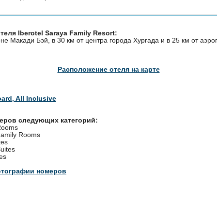
еля Iberotel Saraya Family Resort:
не Макади Бэй, в 30 км от центра города Хургада и в 25 км от аэро
Расположение отеля на карте
ard, All Inclusive
меров следующих категорий:
 Rooms
Family Rooms
tes
uites
es
отографии номеров