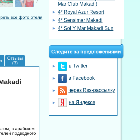
Mar Club Makadi)
4* Royal Azur Resort
реть все фото отеля
4* Sensimar Makadi
4* Sol Y Mar Makadi Sun
Следите за предложениями
Отзывы
а
(3)
в Twitter
в Facebook
 Makadi
через Rss-рассылку
на Яндексе
азом, в арабском
телей подводного