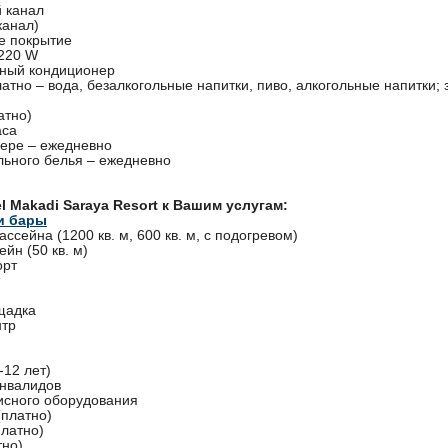
 канал
канал)
е покрытие
 220 W
ный кондиционер
атно – вода, безалкогольные напитки, пиво, алкогольные напитки;
атно)
аса
мере – ежедневно
льного белья – ежедневно
el Makadi Saraya Resort к Вашим услугам:
и бары
ассейна (1200 кв. м, 600 кв. м, с подогревом)
ейн (50 кв. м)
орт
щадка
нтр
-12 лет)
инвалидов
исного оборудования
(платно)
платно)
тно)