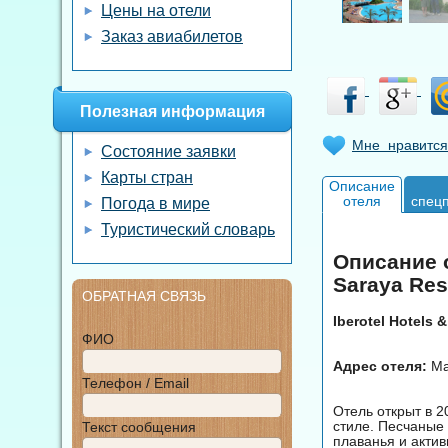
Цены на отели
Заказ авиабилетов
Полезная информация
Мне нравится
Состояние заявки
Карты стран
Описание
отеля
спец
Погода в мире
Туристический словарь
Описание о
Saraya Res
ОБРАТНАЯ СВЯЗЬ
Iberotel Hotels 
ФИО
Адрес отеля:
Ma
Телефон / Email
Отель открыт в 2
стиле. Песчаные
Текст сообщения
плаванья и актив