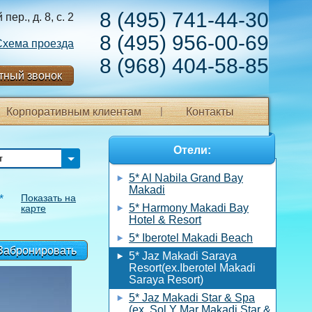
8 (495) 741-44-30
ер., д. 8, с. 2
8 (495) 956-00-69
Схема проезда
8 (968) 404-58-85
тный звонок
Корпоративным клиентам
Контакты
Отели:
т
5* Al Nabila Grand Bay
Makadi
Показать на
*
5* Harmony Makadi Bay
карте
Hotel & Resort
5* Iberotel Makadi Beach
Забронировать
5* Jaz Makadi Saraya
Resort(ex.Iberotel Makadi
Saraya Resort)
5* Jaz Makadi Star & Spa
(ex. Sol Y Mar Makadi Star &