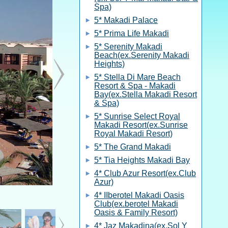
Spa)
5* Makadi Palace
5* Prima Life Makadi
5* Serenity Makadi
Beach(ex.Serenity Makadi
Heights)
5* Stella Di Mare Beach
Resort & Spa - Makadi
Bay(ex.Stella Makadi Resort
& Spa)
5* Sunrise Select Royal
Makadi Resort(ex.Sunrise
Royal Makadi Resort)
5* The Grand Makadi
5* Tia Heights Makadi Bay
4* Club Azur Resort(ex.Club
Azur)
4* IIberotel Makadi Oasis
Club(ex.berotel Makadi
Oasis & Family Resort)
4* Jaz Makadina(ex.Sol Y