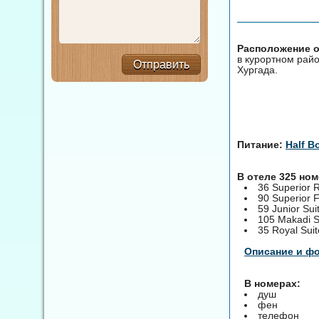
Расположение от
в курортном райо
Отправить
Хургада.
Питание:
Half Bo
В отеле 325 но
36 Superior
90 Superior 
59 Junior Sui
105 Makadi S
35 Royal Suit
Описание и ф
В номерах:
душ
фен
телефон