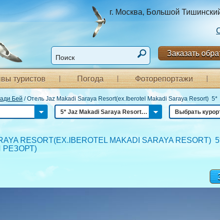
г. Москва, Большой Тишинский п
Заказать обра
вы туристов
Погода
Фоторепортажи
ади Бей
/
Отель Jaz Makadi Saraya Resort(ex.Iberotel Makadi Saraya Resort) 5*
5* Jaz Makadi Saraya Resort(ex.Iberotel Makadi Saraya Resort)
Выбрать курор
RAYA RESORT(EX.IBEROTEL MAKADI SARAYA RESORT) 5
 РЕЗОРТ
)