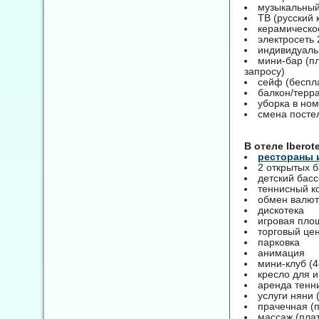
музыкальный
ТВ (русский 
керамическо
электросеть
индивидуаль
мини-бар (пл
запросу)
сейф (беспл
балкон/терр
уборка в но
смена посте
B отеле Iberot
рестораны 
2 открытых б
детский басс
теннисный к
обмен валют
дискотека
игровая пло
торговый це
парковка
анимация
мини-клуб (4
кресло для 
аренда тенн
услуги няни 
прачечная (
массаж (пла