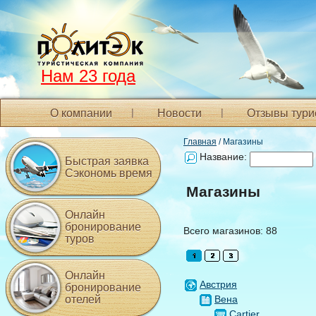
Нам 23 года
О компании
Новости
Отзывы тури
Главная
/ Магазины
Название:
Быстрая заявка
Сэкономь время
Магазины
Онлайн
бронирование
Всего магазинов: 88
туров
Онлайн
Австрия
бронирование
отелей
Вена
Cartier