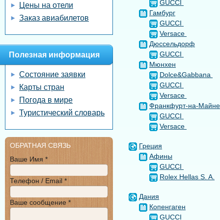
GUCCI
Цены на отели
Гамбург
Заказ авиабилетов
GUCCI
Versace
Дюссельдорф
GUCCI
Полезная информация
Мюнхен
Состояние заявки
Dolce&Gabbana
GUCCI
Карты стран
Versace
Погода в мире
Франкфурт-на-Майне
Туристический словарь
GUCCI
Versace
ОБРАТНАЯ СВЯЗЬ
Греция
Афины
Ваше Имя *
GUCCI
Rolex Hellas S. A.
Телефон / Email *
Дания
Ваше сообщение *
Копенгаген
GUCCI