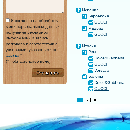
Испания
Барселона
Я согласен на обработку
GUCCI
моих персональных данных,
Мадрид
получение рекламной
GUCCI
информации и запись
разговора в соответствии с
Италия
условиями, указанными по
Рим
ссылке
*
Dolce&Gabbana
(* - обязательное поле)
GUCCI
Versace
Отправить
Болонья
Dolce&Gabbana
GUCCI