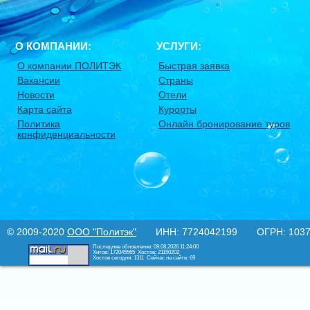
О КОМПАНИИ:
УСЛУГИ:
О компании ПОЛИТЭК
Быстрая заявка
Вакансии
Страны
Новости
Отели
Карта сайта
Курорты
Политика
Онлайн бронирование туров
конфиденциальности
© 2009-2020
ООО "Политэк"
ИНН: 7724042199 ОГРН: 10377
Последнее обновление: 09.08.2026 11:24:00
Хитов: 172045565
Хостов: 21150202
Хостов сегодня: 1311
Сейчас на сайте: 69