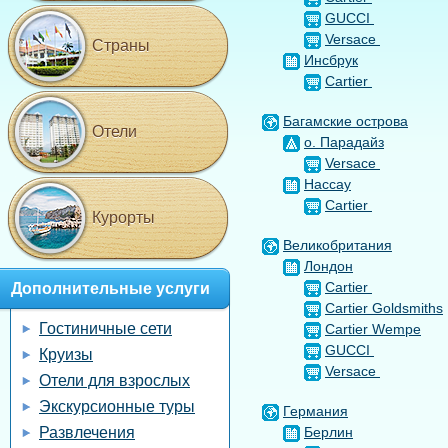
GUCCI
Versace
Страны
Инсбрук
Cartier
Багамские острова
Отели
о. Парадайз
Versace
Нассау
Cartier
Курорты
Великобритания
Лондон
Cartier
Дополнительные услуги
Cartier Goldsmiths
Гостиничные сети
Cartier Wempe
GUCCI
Круизы
Versace
Отели для взрослых
Экскурсионные туры
Германия
Развлечения
Берлин