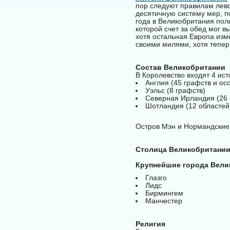
пор следуют правилам лево
десятичную систему мер, п
года в Великобритания пол
которой счет за обед мог в
хотя остальная Европа изм
своими милями, хотя тепер
Состав Великобритании
В Королевство входят 4 ис
Англия (45 графств и о
Уэльс (8 графств)
Северная Ирландия (26 
Шотландия (12 областей
Остров Мэн и Нормандские
Столица Великобритани
Крупнейшие города Вели
Глазго
Лидс
Бирмингем
Манчестер
Религия