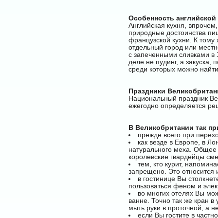
Особенность английской 
Английская кухня, впрочем,
природные достоинства пищ
французской кухни. К тому
отдельный город или местн
с запеченными сливками в 
деле не пудинг, а закуска
среди которых можно найти
Праздники Великобритан
Национальный праздник Вел
ежегодно определяется реш
В Великобритании так пр
прежде всего при перехо
как везде в Европе, в Л
натурального меха. Общее 
королевские гвардейцы сме
тем, кто курит, напомин
запрещено. Это относится 
в гостинице Вы столкнет
пользоваться феном и элек
во многих отелях Вы мож
ванне. Точно так же кран 
мыть руки в проточной, а н
если Вы гостите в частн