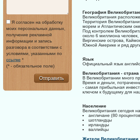
География Великобритан
Великобритания расположен
Территория Великобритани
Я согласен на обработку
морем и Атлантическим ок
моих персональных данных,
Под контролем Великобрит
получение рекламной
около 6 миллиона человек, 
Виргинские острова, Каймон
информации и запись
Южной Америке и ряд друг
разговора в соответствии с
условиями, указанными по
Язык
ссылке
*
Официальный язык английск
(* - обязательное поле)
Великобритания - страна 
В Великобритании много пр
Отправить
Время и деньги, потраченн
- самая прибыльная инвест
ключом к будущему для на
Население
Великобритания сегодня на
англичане (80 процентов
шотландцы
ирландцы
валлийцы
Жители Великобритании