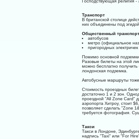
Господствующая религия - 
Транспорт
В британской столице дейс
них объединены под эгидой 
Общественный транспорт 
автобусов
метро (официальное назв
пригородных электричек 
Помимо основной подземки 
Разовые билеты на этой ли
можно бесплатно получить 
лондонская подземка.
Автобусные маршруты тоже
Стоимость проездных билет
достаточно 1 и 2 зон. Одно
проездной "All Zone Card" д
аэропорта Хитроу, стоит $6
позволяет сделать "Zone 1
требуется фотография. Су
Такси
Такси в Лондоне, Эдинбурге
надпись "Taxi" или "For Hi