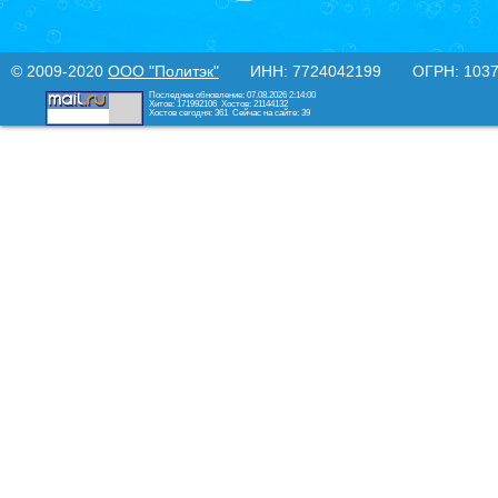
© 2009-2020
ООО "Политэк"
ИНН: 7724042199 ОГРН: 10377
Последнее обновление: 07.08.2026 2:14:00
Хитов: 171992106
Хостов: 21144132
Хостов сегодня: 361
Сейчас на сайте: 39