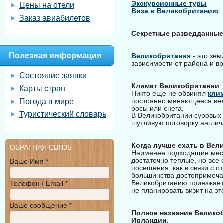
Экскурсионные туры
Цены на отели
Виза в Великобританию
Заказ авиабилетов
Секретные разведданны
Полезная информация
Великобритания
- это зем
зависимости от района и в
Состояние заявки
Климат Великобритании
Карты стран
Никто еще не обвинял
кли
постоянно меняющееся вели
Погода в мире
росы или снега.
Туристический словарь
В Великобритании суровых 
шутливую поговорку англич
Когда лучше ехать в Ве
ОБРАТНАЯ СВЯЗЬ
Наименее подходящие месяц
достаточно теплые, но все
Ваше Имя *
посещения, как в связи с о
большинства достопримечат
Великобританию приезжает 
Телефон / Email *
не планировать визит на эт
Ваше сообщение *
Полное название Велико
Ирландии.