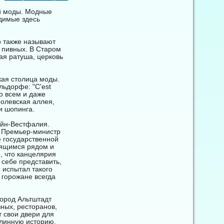
й моды. Модные
димые здесь
о также называют
х пивных. В Старом
ая ратуша, церковь
кая столица моды.
ьдорфе: "C'est
во всем и даже
олевская аллея,
и шопинга.
ейн-Вестфалия.
. Премьер-министр
е государственной
дящимся рядом и
 что канцелярия
себе представить,
 испытал такого
 горожане всегда
город Альтштадт
вных, ресторанов,
т свои двери для
длинную историю,