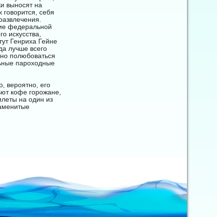
ки выносят на
к говорится, себя
 развлечения.
ние федеральной
о искусства,
тут Генриха Гейне
да лучше всего
жно полюбоваться
льные пароходные
, вероятно, его
ьют кофе горожане,
леты на один из
наменитые