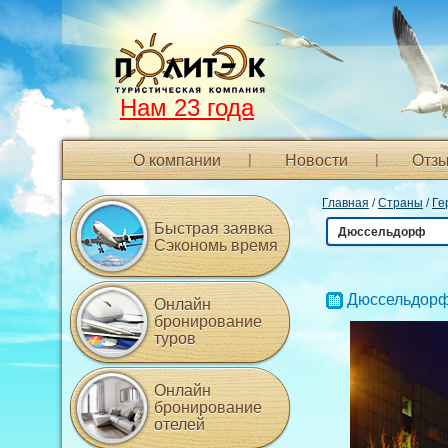
Нам 23 года
О компании
Новости
Отзы
Главная
/
Страны
/
Ге
Быстрая заявка
Дюссельдорф
Сэкономь время
Дюссельдор
Онлайн
бронирование
туров
Онлайн
бронирование
отелей