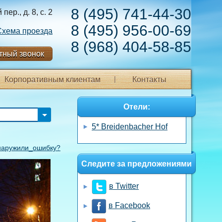
8 (495) 741-44-30
ер., д. 8, с. 2
8 (495) 956-00-69
Схема проезда
8 (968) 404-58-85
тный звонок
Корпоративным клиентам
Контакты
Отели:
5* Breidenbacher Hof
аружили_ошибку?
Следите за предложениями
в Twitter
в Facebook