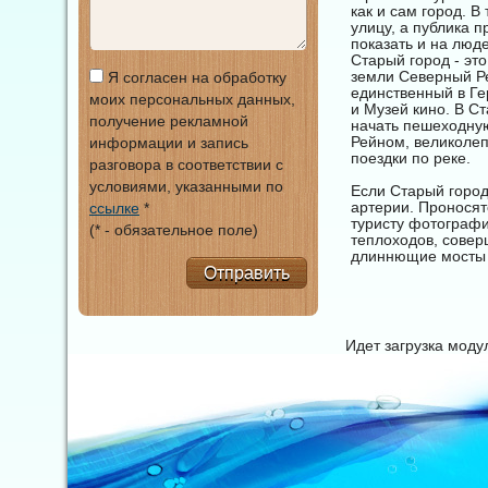
как и сам город. В
улицу, а публика п
показать и на люд
Старый город - эт
земли Северный Р
Я согласен на обработку
единственный в Ге
моих персональных данных,
и Музей кино. В С
получение рекламной
начать пешеходну
Рейном, великоле
информации и запись
поездки по реке.
разговора в соответствии с
условиями, указанными по
Если Старый город
артерии. Проносят
ссылке
*
туристу фотографи
(* - обязательное поле)
теплоходов, совер
длиннющие мосты -
Отправить
Идет загрузка мод