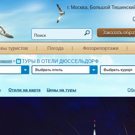
г. Москва, Большой Тишинский п
Заказать обра
вы туристов
Погода
Фоторепортажи
ТУРЫ В ОТЕЛИ ДЮССЕЛЬДОРФ
рмания
>
Выбрать отель
Выбрать курорт
Отели на карте
Цены на туры
Обн
ф