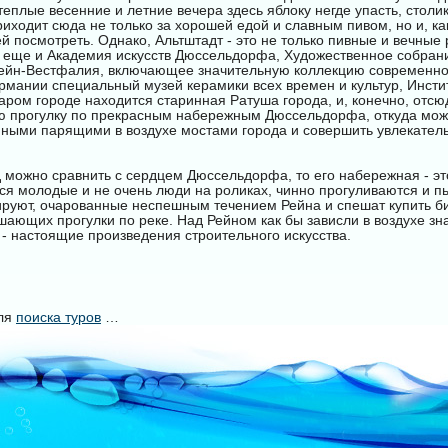
 теплые весенние и летние вечера здесь яблоку негде упасть, столи
риходит сюда не только за хорошей едой и славным пивом, но и, ка
ей посмотреть. Однако, Альтштадт - это не только пивные и вечные
о еще и Академия искусств Дюссельдорфа, Художественное собра
ейн-Вестфалия, включающее значительную коллекцию современног
рмании специальный музей керамики всех времен и культур, Инсти
таром городе находится старинная Ратуша города, и, конечно, отсю
ю прогулку по прекрасным набережным Дюссельдорфа, откуда мо
пными парящими в воздухе мостами города и совершить увлекате
 можно сравнить с сердцем Дюссельдорфа, то его набережная - это
ся молодые и не очень люди на роликах, чинно прогуливаются и п
руют, очарованные неспешным течением Рейна и спешат купить би
шающих прогулки по реке. Над Рейном как бы зависли в воздухе з
 настоящие произведения строительного искусства.
уля
поиска туров
…