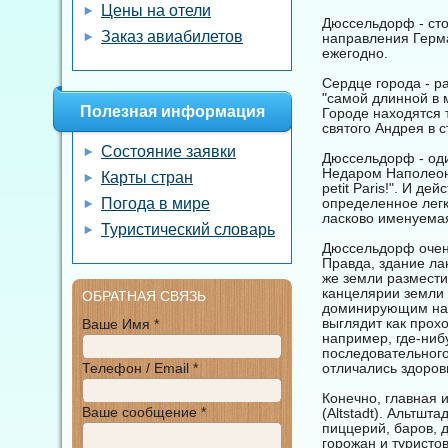
Цены на отели
Дюссельдорф - ст
Заказ авиабилетов
направления Герм
ежегодно.
Сердце города - р
"самой длинной в 
Полезная информация
Городе находятся 
святого Андрея в с
Состояние заявки
Дюссельдорф - оди
Недаром Наполеон,
Карты стран
petit Paris!". И д
Погода в мире
определенное лег
ласково именуемая
Туристический словарь
Дюссельдорф очен
Правда, здание ла
же земли размести
канцелярии земли
ОБРАТНАЯ СВЯЗЬ
доминирующим над
выглядит как прох
Ваше Имя *
например, где-ниб
последовательного
Телефон / Email *
отличались здоро
Конечно, главная 
Ваше сообщение *
(Altstadt). Альтшт
пиццерий, баров, 
горожан и туристо