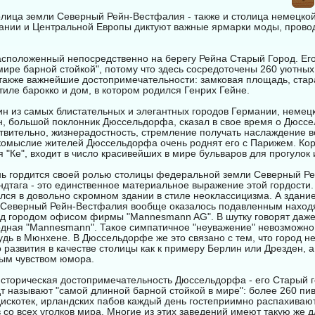
олица земли Северный Рейн-Вестфалия - также и столица немецко
ании и Центральной Европы диктуют важные ярмарки моды, прово
асположенный непосредственно на берегу Рейна Старый Город. Ег
мире барной стойкой", потому что здесь сосредоточены 260 уютны
также важнейшие достопримечательности: замковая площадь, стар
тиле барокко и дом, в котором родился Генрих Гейне.
н из самых блистательных и элегантных городов Германии, немец
 большой поклонник Дюссельдорфа, сказал в свое время о Дюссел
ействительно, жизнерадостность, стремление получать наслаждение 
комыслие жителей Дюссельдорфа очень роднят его с Парижем. Кор
 "Ке", входит в число красивейших в мире бульваров для прогулок 
ь гордится своей ролью столицы федеральной земли Северный Р
ндтага - это единственное материальное выражение этой гордости
лся в довольно скромном здании в стиле неоклассицизма. А здани
 Северный Рейн-Вестфалия вообще оказалось подавленным нахо
 городом офисом фирмы "Mannesmann AG". В шутку говорят даже,
одная "Mannesmann". Такое симпатичное "неуважение" невозможно 
удь в Мюнхене. В Дюссельдорфе же это связано с тем, что город не
 развития в качестве столицы как к примеру Берлин или Дрезден, а
вым чувством юмора.
историческая достопримечательность Дюссельдорфа - его Старый 
адт называют "самой длинной барной стойкой в мире": более 260 пи
дискотек, ирландских пабов каждый день гостеприимно распахиваю
в со всех уголков мира. Многие из этих заведений имеют такую же 