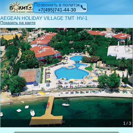
Позвонить в политэк
📞
+7(495)741-44-30
AEGEAN HOLIDAY VILLAGE TMT HV-1
Показать на карте
1 / 3