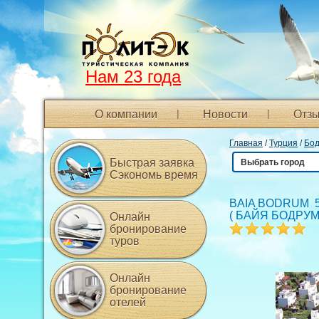
Нам 23 года
О компании
Новости
Отзы
Главная
/
Турция
/
Бо
Быстрая заявка
Выбрать город
Сэкономь время
BAIA BODRUM 5
(
БАЙЯ БОДРУ
Онлайн
бронирование
туров
Онлайн
бронирование
отелей