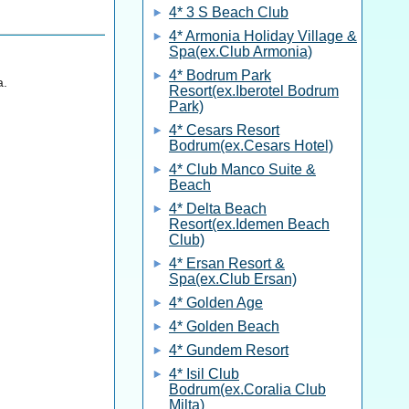
4* 3 S Beach Club
4* Armonia Holiday Village &
Spa(ex.Club Armonia)
4* Bodrum Park
а.
Resort(ex.Iberotel Bodrum
Park)
4* Cesars Resort
Bodrum(ex.Cesars Hotel)
4* Club Manco Suite &
Beach
4* Delta Beach
Resort(ex.Idemen Beach
Club)
4* Ersan Resort &
Spa(ex.Club Ersan)
4* Golden Age
4* Golden Beach
4* Gundem Resort
4* Isil Club
Bodrum(ex.Coralia Club
Milta)