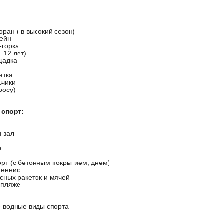
оран ( в высокий сезон)
сейн
-горка
–12 лет)
щадка
о
атка
ьчики
росу)
 спорт:
 зал
а
орт (с бетонным покрытием, днем)
теннис
сных ракеток и мячей
 пляже
 водные виды спорта