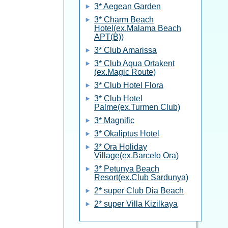
3* Aegean Garden
3* Charm Beach
Hotel(ex.Malama Beach
APT(B))
3* Club Amarissa
3* Club Aqua Ortakent
(ex.Magic Route)
3* Club Hotel Flora
3* Club Hotel
Palme(ex.Turmen Club)
3* Magnific
3* Okaliptus Hotel
3* Ora Holiday
Village(ex.Barcelo Ora)
3* Petunya Beach
Resort(ex.Club Sardunya)
2* super Club Dia Beach
2* super Villa Kizilkaya