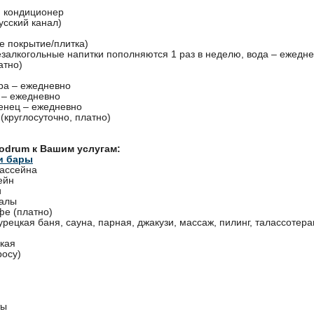
 кондиционер
усский канал)
е покрытие/плитка)
езалкогольные напитки пополняются 1 раз в неделю, вода – ежедне
атно)
ра – ежедневно
 – ежедневно
енец – ежедневно
 (круглосуточно, платно)
Bodrum к Вашим услугам:
и бары
бассейна
ейн
и
залы
фе (платно)
урецкая баня, сауна, парная, джакузи, массаж, пилинг, талассотера
кая
росу)
ты