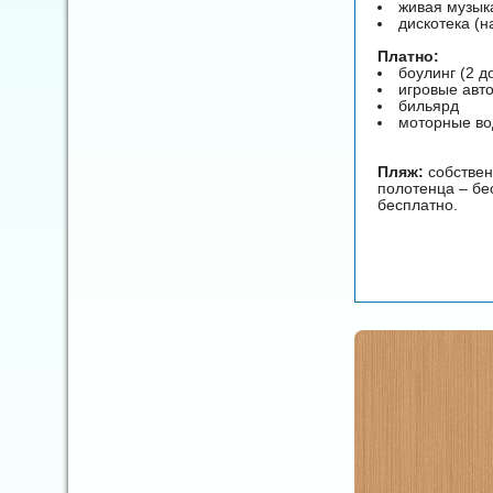
живая музык
дискотека (н
Платно:
боулинг (2 д
игровые авт
бильярд
моторные во
Пляж:
собствен
полотенца – бе
бесплатно.