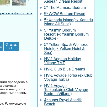
Aegean Dream Resort)
5* The Marmara Bodrum
реть все фото отеля
5* WOW Bodrum Resort
5* Xanadu Island(ex.Xanadu
Island All Suite)
5* Yasmin Bodrum
Resort(ex.Yasmin Bodrum
Deluxe)
Отзывы
5* Yelken Spa & Welness
а
(1)
Hotel(ex.Yelken Hotel &
Spa)
HV-1 Aegean Holiday
Village TMT
HV-1 Club Blue Dreams
HV-1 Voyage Torba (ex.Club
Voyage Torba)
рация проведена в
-х этажных
HV-1 Voyage
ием и находится
Turkbuku(ex.Club Voyage
номера выполнены
Bodrum Village)
4* super Royal Asarlik
но). Рекомендуем
Beach