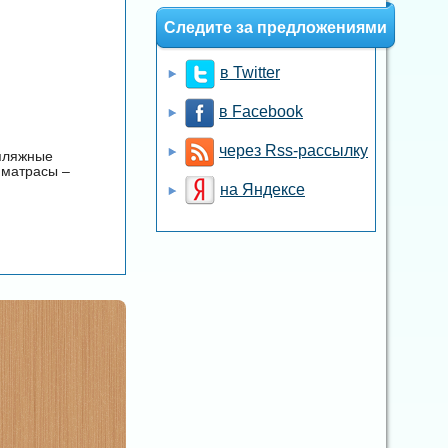
Следите за предложениями
в Twitter
в Facebook
через Rss-рассылку
 пляжные
 матрасы –
на Яндексе