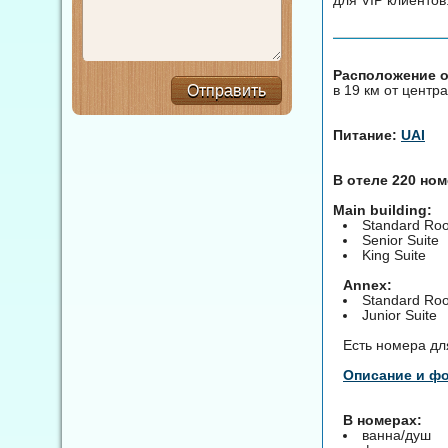
Расположение о
в 19 км от центр
Отправить
Питание:
UAI
В отеле 220 но
Main building:
Standard Ro
Senior Suite
King Suite
Annex:
Standard Ro
Junior Suite
Есть номера дл
Описание и ф
В номерах:
ванна/душ