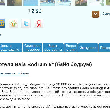
1
2
3
4
Смот
!
Цены и
Описание
Бары,
Видео
Экскурсии
Погод
предложения
номеров
рестораны
отеля
теля Baia Bodrum 5* (байя бодрум)
ие отели этой сети)
роен в 2004 году, общая площадь 30 000 кв. м. Последняя рестав
состоит из одного главного 6-ти этажного здания (Main building) и 4
). Baia Bodrum оформлен в стиле хай-тек с изысканным обслуживан
лении от туристических центров п-ова. Просторные и элегантные 
се с видом на море.
лагает питание по системе UAI (ультра все включено, круглосуточ
.