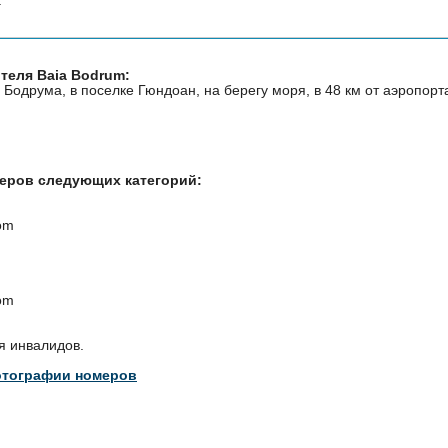
теля Baia Bodrum:
а Бодрума, в поселке Гюндоан, на берегу моря, в 48 км от аэропорт
меров следующих категорий:
om
om
я инвалидов.
отографии номеров