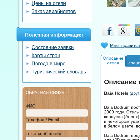
Цены на отели
Заказ авиабилетов
Полезная информация
Мне нравится
Состояние заявки
Карты стран
Описание
отеля
спец
Погода в мире
Туристический словарь
Описание о
ОБРАТНАЯ СВЯЗЬ
Baia Hotels
(друг
ФИО
Baia Bodrum пост
2009 году. Отель 
корпусов (Annex
Телефон / Email
в некотором уда
в белом цвете, в
Текст сообщения
Baia Bodrum пред
для VIP клиентов