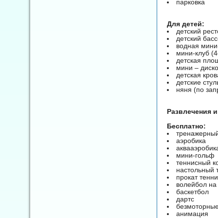
парковка
Для детей:
детский рест
детский бас
водная мини
мини-клуб (4
детская пло
мини – диск
детская кров
детские стул
няня (по зап
Развлечения и
Бесплатно:
тренажерный
аэробика
аквааэробик
мини-гольф
теннисный к
настольный 
прокат тенни
волейбол на
баскетбол
дартс
безмоторные
анимация