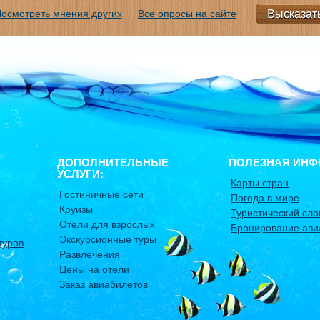
осмотреть мнения других
Все опросы на сайте
ДОПОЛНИТЕЛЬНЫЕ
ПОЛЕЗНАЯ ИНФ
УСЛУГИ:
Карты стран
Гостиничные сети
Погода в мире
Круизы
Туристический сло
Отели для взрослых
Бронирование ави
Экскурсионные туры
туров
Развлечения
Цены на отели
Заказ авиабилетов