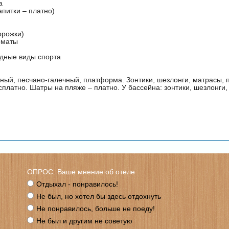
а
апитки – платно)
орожки)
оматы
дные виды спорта
ный, песчано-галечный, платформа. Зонтики, шезлонги, матрасы,
сплатно. Шатры на пляже – платно. У бассейна: зонтики, шезлонги,
ОПРОС: Ваше мнение об отеле
Отдыхал - понравилось!
Не был, но хотел бы здесь отдохнуть
Не понравилось, больше не поеду!
Не был и другим не советую