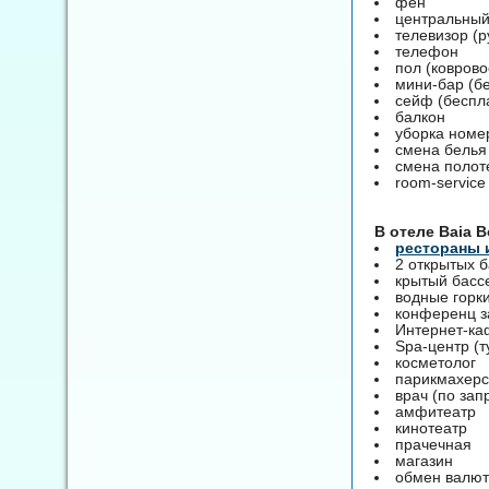
фен
центральный
телевизор (р
телефон
пол (коврово
мини-бар (б
сейф (беспл
балкон
уборка номе
смена белья
смена полот
room-service
B отеле Baia 
рестораны 
2 открытых 
крытый басс
водные горк
конференц 
Интернет-ка
Spa-центр (т
косметолог
парикмахерс
врач (по зап
амфитеатр
кинотеатр
прачечная
магазин
обмен валю