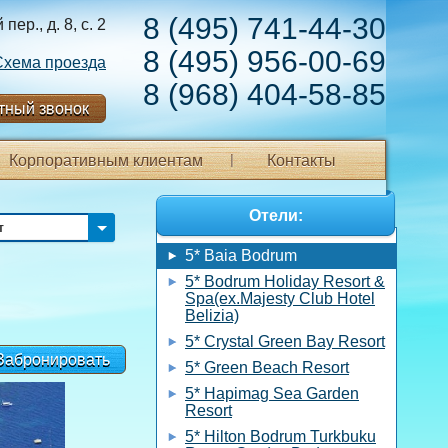
8 (495) 741-44-30
ер., д. 8, с. 2
8 (495) 956-00-69
Схема проезда
8 (968) 404-58-85
тный звонок
Корпоративным клиентам
Контакты
Отели:
т
5* Baia Bodrum
5* Bodrum Holiday Resort &
Spa(ex.Majesty Club Hotel
Belizia)
5* Crystal Green Bay Resort
Забронировать
5* Green Beach Resort
5* Hapimag Sea Garden
Resort
5* Hilton Bodrum Turkbuku