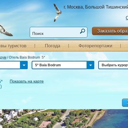
г. Москва, Большой Тишинский п
Заказать обра
вы туристов
Погода
Фоторепортажи
друм
/
Отель Baia Bodrum 5*
5* Baia Bodrum
Выбрать курор
Показать на карте
*
М
)