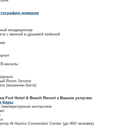
отографии номеров
ный кондиционер
ата с ванной и душевой кабиной
чки
ернет
ТВ-каналы
терраса
ный Room Service
vice (машинки-багги)
ra Fort Hotel & Beach Resort к Вашим услугам:
и бары
с температурным контролем
ал
р
ал
нтр Al Hamra Convention Center (до 800 человек)