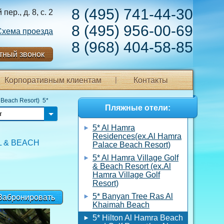
8 (495) 741-44-30
ер., д. 8, с. 2
8 (495) 956-00-69
Схема проезда
8 (968) 404-58-85
тный звонок
Корпоративным клиентам
Контакты
 Beach Resort) 5*
Пляжные отели:
т
5* Al Hamra
Residences(ex.Al Hamra
L & BEACH
Palace Beach Resort)
5* Al Hamra Village Golf
& Beach Resort (ex.Al
Hamra Village Golf
Resort)
5* Banyan Tree Ras Al
Забронировать
Khaimah Beach
5* Hilton Al Hamra Beach