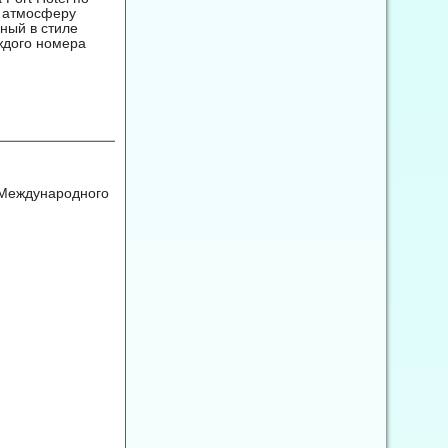
в атмосферу
ный в стиле
ждого номера
т Международного