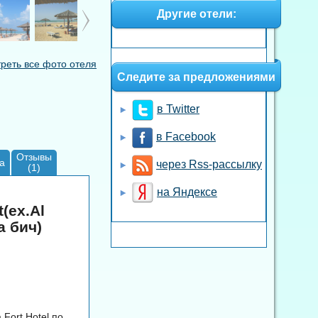
Другие отели:
реть все фото отеля
Следите за предложениями
в Twitter
в Facebook
Отзывы
а
через Rss-рассылку
(1)
на Яндексе
(ex.Al
а бич)
 Fort Hotel по