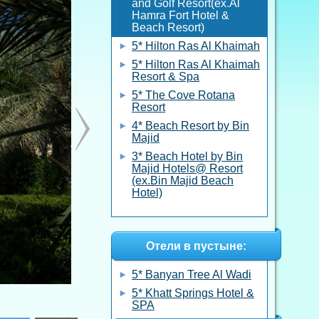
and Golf Resort(ex.Al
Hamra Fort Hotel &
Beach Resort)
5* Hilton Ras Al Khaimah
5* Hilton Ras Al Khaimah
Resort & Spa
5* The Cove Rotana
Resort
4* Beach Resort by Bin
Majid
3* Beach Hotel by Bin
Majid Hotels@ Resort
(ex.Bin Majid Beach
Hotel)
Отели в пустыне:
5* Banyan Tree Al Wadi
5* Khatt Springs Hotel &
SPA