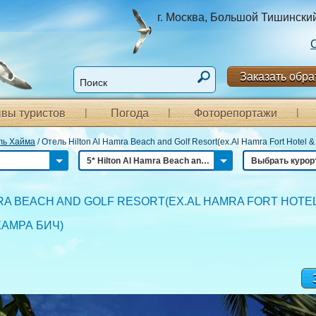
г. Москва, Большой Тишинский п
Заказать обра
вы туристов
Погода
Фоторепортажи
ль Хайма
/
Отель Hilton Al Hamra Beach and Golf Resort(ex.Al Hamra Fort Hotel &
5* Hilton Al Hamra Beach and Golf Resort(ex.Al Hamra Fort Hotel & Beach Resort)
Выбрать курор
RA BEACH AND GOLF RESORT(EX.AL HAMRA FORT HOTE
ХАМРА БИЧ
)