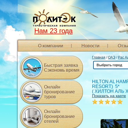
Нам 23 года
О компании
Новости
Отзы
Главная
/
ОАЭ
/
Рас А
Быстрая заявка
Выбрать город
Сэкономь время
HILTON AL HAM
RESORT) 5*
Онлайн
(
ХИЛТОН АЛЬ 
бронирование
Показать на карте
туров
Онлайн
бронирование
отелей