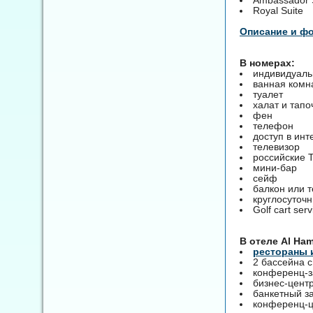
Royal Suite
Описание и ф
В номерах:
индивидуаль
ванная комн
туалет
халат и тапо
фен
телефон
доступ в инт
телевизор
российские 
мини-бар
сейф
балкон или 
круглосуточ
Golf cart ser
B отеле Al Ham
рестораны 
2 бассейна 
конференц-з
бизнес-цент
банкетный з
конференц-це