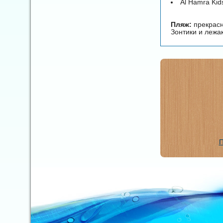
Al Hamra Ki
Пляж:
прекрасн
Зонтики и лежа
П