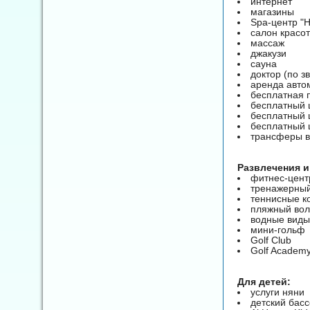
интернет
магазины
Spa-центр "
салон красо
массаж
джакузи
сауна
доктор (по з
аренда авто
бесплатная 
бесплатный 
бесплатный 
бесплатный 
трансферы в
Развлечения и
фитнес-цент
тренажерный
теннисные к
пляжный во
водные виды
мини-гольф
Golf Club
Golf Academ
Для детей:
услуги няни
детский бас