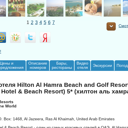
1
2
3
4
5
6
7
Смот
!
Цены и
Описание
Бары,
Видео
Экскурсии
Погод
предложения
номеров
рестораны
отеля
теля Hilton Al Hamra Beach and Golf Resort
 Hotel & Beach Resort) 5* (хилтон аль хамр
Resorts
the World
. Box: 1468, Al Jazeera, Ras Al Khaimah, United Arab Emirates
tel & Beach Resort - один из самых красивых отелей в ОАЭ. Al Hamra