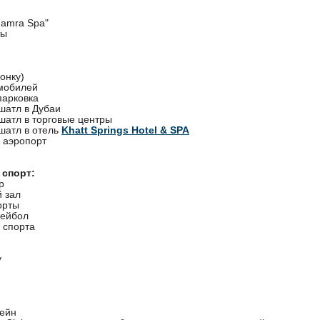
Hamra Spa"
ты
вонку)
мобилей
парковка
шатл в Дубаи
шатл в торговые центры
шатл в отель
Khatt Springs Hotel & SPA
 аэропорт
 спорт:
р
 зал
орты
лейбол
 спорта
y
сейн