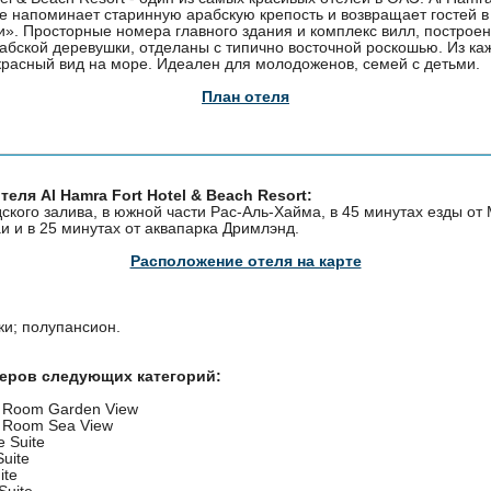
ре напоминает старинную арабскую крепость и возвращает гостей 
и». Просторные номера главного здания и комплекс вилл, построен
абской деревушки, отделаны с типично восточной роскошью. Из ка
красный вид на море. Идеален для молодоженов, семей с детьми.
План отеля
еля Al Hamra Fort Hotel & Beach Resort:
ского залива, в южной части Рас-Аль-Хайма, в 45 минутах езды о
аи и в 25 минутах от аквапарка Дримлэнд.
Расположение отеля на карте
ки; полупансион.
меров следующих категорий:
or Room Garden View
or Room Sea View
e Suite
uite
ite
Suite