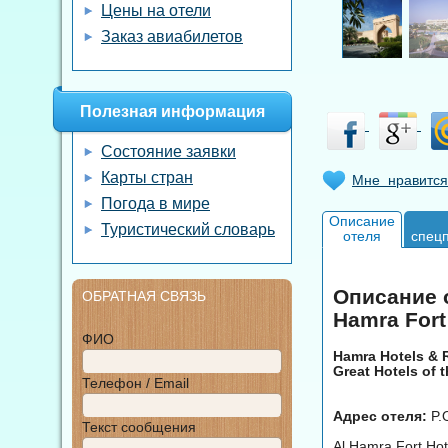
Цены на отели
Заказ авиабилетов
Полезная информация
Состояние заявки
Карты стран
Мне нравится
Погода в мире
Описание
Туристический словарь
отеля
спец
Описание о
ОБРАТНАЯ СВЯЗЬ
Hamra Fort
ФИО
Hamra Hotels & 
Great Hotels of 
Телефон / Email
Адрес отеля:
P.O
Текст сообщения
Al Hamra Fort Ho