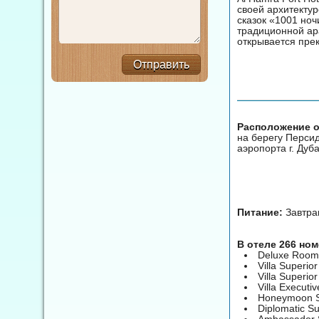
своей архитекту
сказок «1001 ноч
традиционной ар
открывается пре
Отправить
Расположение от
на берегу Персид
аэропорта г. Дуб
Питание:
Завтра
В отеле 266 но
Deluxe Room
Villa Superi
Villa Superi
Villa Executiv
Honeymoon S
Diplomatic Su
Ambassador 