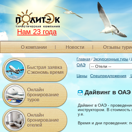
Нам 23 года
О компании
Новости
Отзывы тури
Главная
/
Экскурсионные туры
/ 
ОАЭ
Быстрая заявка
Сэкономь время
Цены
Спецпредложения
Онлайн
Дайвинг в ОАЭ
бронирование
туров
Дайвинг в ОАЭ - проведени
инструктором. В стоимость
у.е.
Онлайн
бронирование
Время и дни проведения: п
отелей