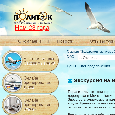
Нам 23 года
О компании
Новости
Отзывы тури
Главная
/
Экскурсионные туры
/ 
ОАЭ
Быстрая заявка
Сэкономь время
Цены
Спецпредложения
Онлайн
Экскурсия на 
бронирование
туров
Поразительные тени гор, 
деревушки и Мечеть Бития,
Здесь есть оливковые и п
Онлайн
водой. Крепость Битнах и
бронирование
отличается от пейзажа оста
отелей
Вас ждет отдых и обед в ро