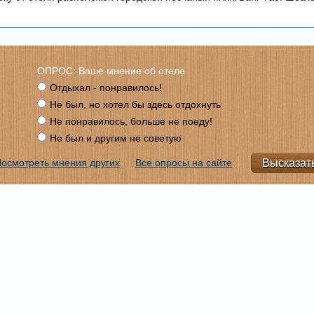
ОПРОС: Ваше мнение об отеле
Отдыхал - понравилось!
Не был, но хотел бы здесь отдохнуть
Не понравилось, больше не поеду!
Не был и другим не советую
осмотреть мнения других
Все опросы на сайте