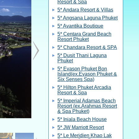
Resort & Spa
5* Andara Resort & Villas
5* Angsana Laguna Phuket
5* Avantika Boutique
5* Centara Grand Beach
Resort Phuket
5* Chandara Resort & SPA
5* Dusit Thani Laguna
Phuket
5* Evason Phuket Bon
Island(ex.Evason Phuket &
Six Senses Spa)
5* Hilton Phuket Arcadia
Resort & Spa
5* Imperial Adamas Beach
Resort (ex.Arahmas Resort
& Spa Phuket)
5* Iniala Beach House
5* JW Marriott Resort
5* Le Meridien Khao Lak