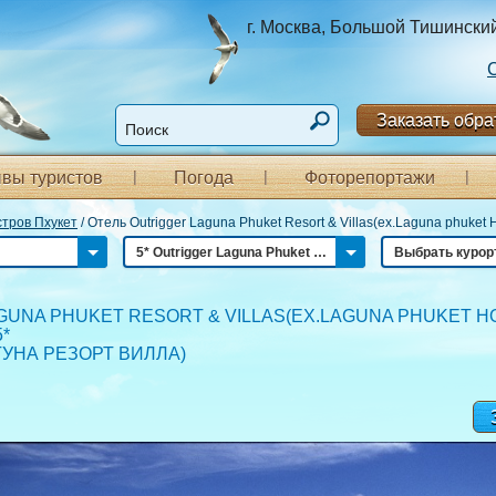
г. Москва, Большой Тишинский п
Заказать обра
вы туристов
Погода
Фоторепортажи
тров Пхукет
/
Отель Outrigger Laguna Phuket Resort & Villas(ex.Laguna phuket 
5* Outrigger Laguna Phuket Resort & Villas(ex.Laguna phuket Holiady Residences)
Выбрать курор
GUNA PHUKET RESORT & VILLAS(EX.LAGUNA PHUKET H
*
ГУНА РЕЗОРТ ВИЛЛА
)