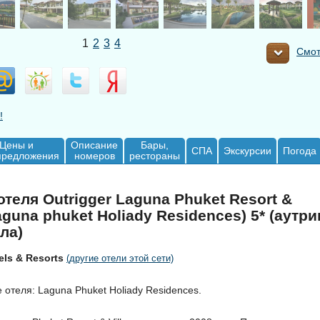
1
2
3
4
Смот
!
Цены и
Описание
Бары,
СПА
Экскурсии
Погода
предложения
номеров
рестораны
теля Outrigger Laguna Phuket Resort &
Laguna phuket Holiady Residences) 5* (аутр
ла)
ls & Resorts
(другие отели этой сети)
отеля: Laguna Phuket Holiady Residences.