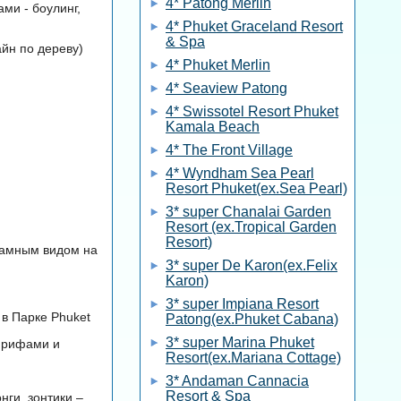
4* Patong Merlin
ми - боулинг,
4* Phuket Graceland Resort
& Spa
айн по дереву)
4* Phuket Merlin
4* Seaview Patong
4* Swissotel Resort Phuket
Kamala Beach
4* The Front Village
4* Wyndham Sea Pearl
Resort Phuket(ex.Sea Pearl)
3* super Chanalai Garden
Resort (ex.Tropical Garden
Resort)
орамным видом на
3* super De Karon(ex.Felix
Karon)
3* super Impiana Resort
в Парке Phuket
Patong(ex.Phuket Cabana)
3* super Marina Phuket
и рифами и
Resort(ex.Mariana Cottage)
3* Andaman Cannacia
Resort & Spa
ги, зонтики –