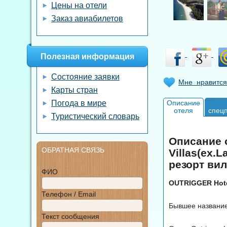
Цены на отели
Заказ авиабилетов
Полезная информация
Состояние заявки
Мне нравится
Карты стран
Погода в мире
Описание
отеля
спец
Туристический словарь
Описание о
ОБРАТНАЯ СВЯЗЬ
Villas(ex.
резорт вил
ФИО
OUTRIGGER Hote
Телефон / Email
Бывшее название 
Текст сообщения