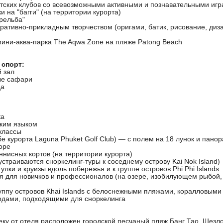
етских клубов со всевозможными активными и познавательными игра
и на "багги" (на территории курорта)
рельба"
ративно-прикладным творчеством (оригами, батик, рисование, диз
ини-аква-парка The Aqwa Zone на пляже Patong Beach
 спорт:
 зал
ые сафари
да
ка
ским языком
классы
бе курорта Laguna Phuket Golf Club) — с полем на 18 лунок и пан
оре
ннисных кортов (на территории курорта)
устраиваются сноркелинг-туры к соседнему острову Kai Nok Island)
улки и круизы вдоль побережья и к группе островов Phi Phi Islands
я для новичков и профессионалов (на озере, изобилующем рыбой, 
руппу островов Khai Islands с белоснежными пляжами, коралловым
одами, подходящими для сноркелинга
ку от отеля расположен городской песчаный пляж Банг Тао. Шезлон