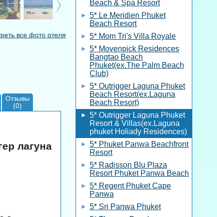
Beach & Spa Resort
5* Le Meridien Phuket
Beach Resort
реть все фото отеля
5* Mom Tri's Villa Royale
5* Movenpick Residences
Bangtao Beach
Phuket(ex.The Palm Beach
Club)
5* Outrigger Laguna Phuket
Beach Resort(ex.Laguna
Отзывы
Beach Resort)
(0)
5* Outrigger Laguna Phuket
Resort & Villas(ex.Laguna
phuket Holiady Residences)
5* Phuket Panwa Beachfront
игер лагуна
Resort
5* Radisson Blu Plaza
Resort Phuket Panwa Beach
5* Regent Phuket Cape
Panwa
5* Sri Panwa Phuket