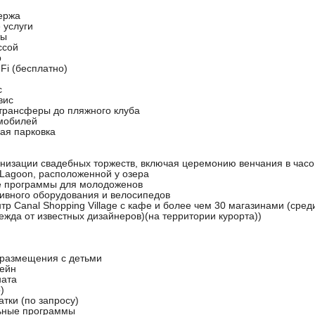
ьержа
 услуги
ты
ссой
р
Fi (бесплатно)
с
вис
трансферы до пляжного клуба
мобилей
ая парковка
ганизации свадебных торжеств, включая церемонию венчания в часо
Lagoon, расположенной у озера
 программы для молодоженов
тивного оборудования и велосипедов
тр Canal Shopping Village с кафе и более чем 30 магазинами (сре
дежда от известных дизайнеров)(на территории курорта))
 размещения с детьми
сейн
ната
)
атки (по запросу)
ьные программы