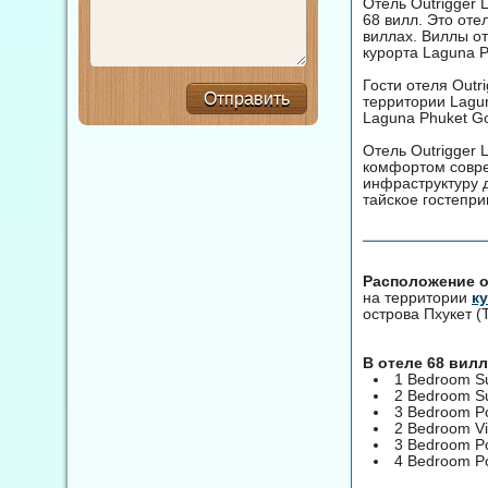
Отель Outrigger 
68 вилл. Это оте
виллах. Виллы о
курорта Laguna P
Гости отеля Outr
Отправить
территории Lagun
Laguna Phuket Go
Отель Outrigger 
комфортом совре
инфраструктуру д
тайское гостепр
Расположение от
на территории
к
острова Пхукет (
В отеле 68 вил
1 Bedroom Su
2 Bedroom Su
3 Bedroom Po
2 Bedroom Vi
3 Bedroom Poo
4 Bedroom Poo