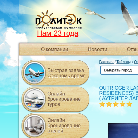
Нам 23 года
О компании
Новости
Отзы
Главная
/
Тайланд
/
Ос
Быстрая заявка
Выбрать город
Сэкономь время
OUTRIGGER LA
RESIDENCES) 5
Онлайн
(
АУТРИГЕР ЛА
бронирование
туров
Онлайн
бронирование
отелей