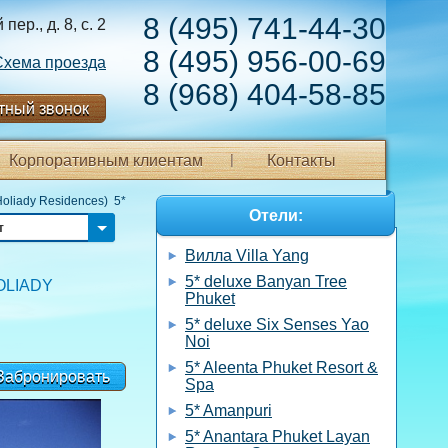
8 (495) 741-44-30
ер., д. 8, с. 2
8 (495) 956-00-69
Схема проезда
8 (968) 404-58-85
тный звонок
Корпоративным клиентам
Контакты
Holiady Residences) 5*
Отели:
т
Вилла Villa Yang
5* deluxe Banyan Tree
OLIADY
Phuket
5* deluxe Six Senses Yao
Noi
5* Aleenta Phuket Resort &
Забронировать
Spa
5* Amanpuri
5* Anantara Phuket Layan