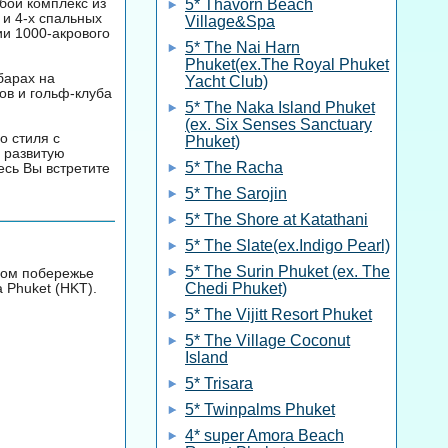
обой комплекс из
5* Thavorn Beach
 и 4-х спальных
Village&Spa
ии 1000-акрового
5* The Nai Harn
Phuket(ex.The Royal Phuket
 барах на
Yacht Club)
ов и гольф-клуба
5* The Naka Island Phuket
(ex. Six Senses Sanctuary
о стиля с
Phuket)
 развитую
5* The Racha
есь Вы встретите
5* The Sarojin
5* The Shore at Katathani
5* The Slate(ex.Indigo Pearl)
5* The Surin Phuket (ex. The
дном побережье
 Phuket (HKT).
Chedi Phuket)
5* The Vijitt Resort Phuket
5* The Village Coconut
Island
5* Trisara
5* Twinpalms Phuket
4* super Amora Beach