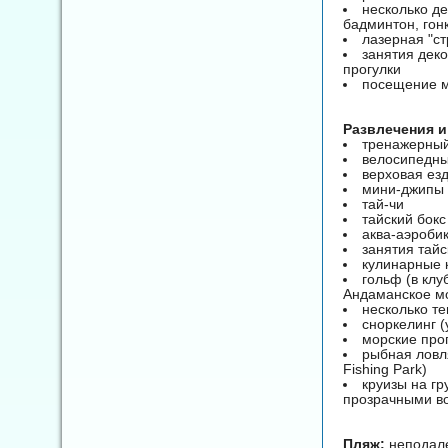
несколько д
бадминтон, гонк
лазерная "ст
занятия деко
прогулки
посещение м
Развлечения и
тренажерный
велосипедн
верховая ез
мини-джипы
тай-чи
тайский бокс
аква-аэроби
занятия тай
кулинарные 
гольф (в клу
Андаманское м
несколько те
сноркелинг (
морские прог
рыбная ловл
Fishing Park)
круизы на г
прозрачными в
Пляж:
неподале