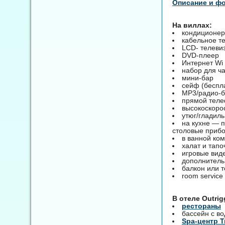
Описание и ф
На виллах:
кондиционер
кабельное т
LCD- телеви
DVD-плеер
Интернет Wi 
набор для ч
мини-бар
сейф (беспл
MP3/радио-б
прямой теле
высокоскоро
утюг/гладиль
на кухне — п
столовые приб
в ванной ко
халат и тапо
игровые виде
дополнительн
балкон или 
room service
B отеле Outrig
рестораны
бассейн с в
Spa-центр T