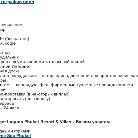
отографии вилл
елевидение
зор
Fi (бесплатно)
ая, кофе
атно)
удильник
фон с двумя линиями и голосовой почтой
стной Интернет
ная доска
лита, холодильник, тостер, принадлежности для приготовления чая
оры
мнате — ванна/душ, фен, фирменные туалетные принадлежности
чки
о-приставки (в некоторых виллах)
ая кровать (по запросу)
терраса
 – 24 часа
ger Laguna Phuket Resort & Villas к Вашим услугам:
одными горками
ree Spa Phuket