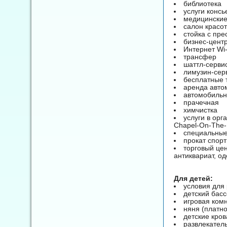
библиотека
услуги конс
медицинские
салон красо
стойка с пре
бизнес-цент
Интернет Wi-
трансфер
шаттл-серви
лимузин-сер
бесплатные 
аренда авто
автомобильн
прачечная
химчистка
услуги в ор
Chapel-On-The-
специальные
прокат спор
торговый цен
антиквариат, о
Для детей:
условия для
детский бас
игровая ком
няня (платно
детские кров
развлекател