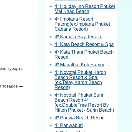
4* Holiday Inn Resort Phuket
Mai Khao Beach
4* IImpiana Resort
Patong(ex.Impiana Phuket
Cabana Resort)
4* Kamala Bay Terrace
4* Kata Beach Resort & Spa
4* Kata Thani Phuket Beach
Resort
4* Manathai Koh Samui
вне курорта
4* Novotel Phuket Karon
Beach Resort & Spa.
(ex.Talay Karon Beach
ди товаров —
Resort)
4* Novotel Phuket Surin
Beach Resort 4*
(ex.DoubleTree Resort By
Hilton Phuket - Surin Beach)
4* Panwa Beach Resort
4* Panwaburi