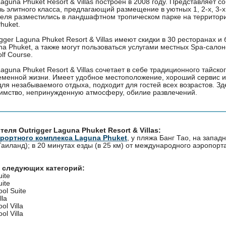
Laguna Phuket Resort & Villas построен в 2008 году. Представляет с
ль элитного класса, предлагающий размещение в уютных 1, 2-х, 3-х
теля разместились в ландшафтном тропическом парке на территор
huket.
igger Laguna Phuket Resort & Villas имеют скидки в 30 ресторанах и
a Phuket, а также могут пользоваться услугами местных Spa-салон
lf Course.
Laguna Phuket Resort & Villas сочетает в себе традиционного тайског
менной жизни. Имеет удобное местоположение, хороший сервис и
ля незабываемого отдыха, подходит для гостей всех возрастов. Зд
иимство, непринужденную атмосферу, обилие развлечений.
еля Outrigger Laguna Phuket Resort & Villas:
урортного комплекса Laguna Phuket
, у пляжа Банг Тао, на запа
Таиланд); в 20 минутах езды (в 25 км) от международного аэропорта
л следующих категорий:
ite
ite
ol Suite
lla
l Villa
l Villa