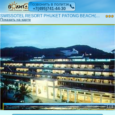
Позвонить в политэк
📞
+7(495)741-44-30
SWISSOTEL RESORT PHUKET PATONG BEACH(EX.PHUKET GRAND TROPICANA) 3*
Показать на карте
1 / 5