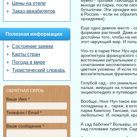
нужно - тропики Таиланда е
Цены на отели
выходе из парка, после ок
бутылочки. Эти орхидеи мож
Заказ авиабилетов
в Россию - если не обрати
орхидеями).
Еще одно дивное место - с
формами растений. Даже есл
Полезная информация
достойны того, чтобы на ни
этот чарующий мир. И попыт
Состояние заявки
Что-то в парке Нонг Нуч нр
Карты стран
архитектура французского 
восточными ритуальными ст
Погода в мире
сочетанием несочетаемого. 
цветник ухожены. И если п
Туристический словарь
восхитительные фрагменты.
Голубой сад - это уникаль
пальм, живущих на планете 
ОБРАТНАЯ СВЯЗЬ
энциклопедиях и путеводит
Ваше Имя *
Вообще, Нонг Нуч такое мес
попадаешь в... гараж, в к
парка Кампону Тансаке, сы
Телефон / Email *
любопытно. И, пожалуй, кр
А сад бабочек? Вольеры, о
Ваше сообщение *
над головами туристов. Сад