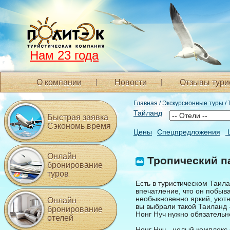
Нам 23 года
О компании
Новости
Отзывы тури
Главная
/
Экскурсионные туры
/ 
Тайланд
Быстрая заявка
Сэкономь время
Цены
Спецпредложения
Онлайн
Тропический п
бронирование
туров
Есть в туристическом Таил
впечатление, что он побыва
необыкновенно яркий, уют
Онлайн
вы выбрали такой Таиланд 
бронирование
Нонг Нуч нужно обязательн
отелей
Нонг Нуч - целый комплекс 