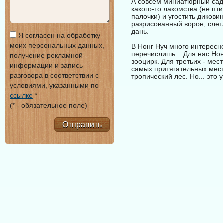
А совсем миниатюрный сад 
какого-то лакомства (не п
палочки) и угостить дикови
разрисованный ворон, слета
дань.
Я согласен на обработку
моих персональных данных,
В Нонг Нуч много интересн
перечислишь... Для нас Нон
получение рекламной
зооцирк. Для третьих - мес
информации и запись
самых притягательных мест
разговора в соответствии с
тропический лес. Но... это
условиями, указанными по
ссылке
*
(* - обязательное поле)
Отправить