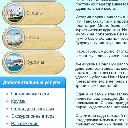
постоянно перестраивается
удивительного места.
Страны
История парка началась в 1
Нуч Тансака купили в пров
плантации. Место было выб
туристических курортов. Но
многих на побережье Сиамс
Отели
нужно было обладать, чтоб
будущую туристскую досто
Парк строился долго. И отк
в Нонг Нуч, лишь увеличива
Курорты
Жемчужина Нонг Нуч распол
девственности здешних мес
сказать, что в пик сезона 
удалось уберечь Нонг Нуч 
превратили его в непрерыв
Дополнительные услуги
тропических растений.
Гостиничные сети
Одним из самых впечатляющ
является сад орхидей. Да, 
Круизы
невозможно. С сада орхиде
парке, куда хочется непрем
Отели для взрослых
Служители сада орхидей го
Экскурсионные туры
поддерживать жизнь в тех р
Развлечения
прямых солнечных лучей (с