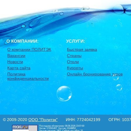
О КОМПАНИИ:
УСЛУГИ:
О компании ПОЛИТЭК
Быстрая заявка
Вакансии
Страны
Новости
Отели
Карта сайта
Курорты
Политика
Онлайн бронирование туров
конфиденциальности
© 2009-2020
ООО "Политэк"
ИНН: 7724042199 ОГРН: 10377
Последнее обновление: 08.08.2026 23:07:00
Хитов: 172041407
Хостов: 21148852
Хостов сегодня: 2407
Сейчас на сайте: 16