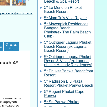
Beach & Spa Resort
5* Le Meridien Phuket
Beach Resort
реть все фото отеля
5* Mom Tri's Villa Royale
5* Movenpick Residences
Bangtao Beach
Phuket(ex.The Palm Beach
Club)
5* Outrigger Laguna Phuket
Отзывы
а
Beach Resort(ex.Laguna
(0)
Beach Resort)
5* Outrigger Laguna Phuket
Resort & Villas(ex.Laguna
each 4*
phuket Holiady Residences)
5* Phuket Panwa Beachfront
Resort
5* Radisson Blu Plaza
Resort Phuket Panwa Beach
5* Regent Phuket Cape
Panwa
на популярном
х корпусов
5* Sri Panwa Phuket
ь, множество