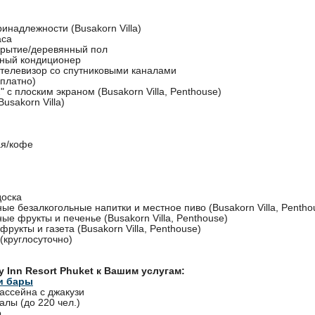
инадлежности (Busakorn Villa)
аса
крытие/деревянный пол
ный кондиционер
телевизор со спутниковыми каналами
(платно)
" с плоским экраном (Busakorn Villa, Penthouse)
usakorn Villa)
н
ая/кофе
доска
ые безалкогольные напитки и местное пиво (Busakorn Villa, Pentho
ые фрукты и печенье (Busakorn Villa, Penthouse)
рукты и газета (Busakorn Villa, Penthouse)
 (круглосуточно)
y Inn Resort Phuket к Вашим услугам:
и бары
ассейна с джакузи
лы (до 220 чел.)
р