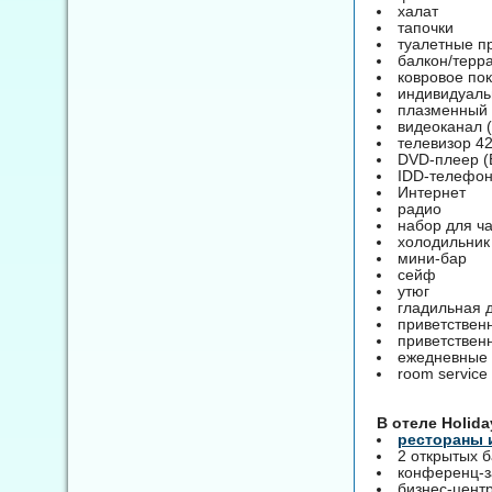
халат
тапочки
туалетные пр
балкон/терр
ковровое по
индивидуаль
плазменный 
видеоканал 
телевизор 42
DVD-плеер (B
IDD-телефо
Интернет
радио
набор для ч
холодильник
мини-бар
сейф
утюг
гладильная 
приветственн
приветственн
ежедневные ф
room service
B отеле Holida
рестораны 
2 открытых б
конференц-за
бизнес-цент