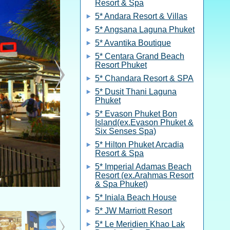
Resort & Spa
5* Andara Resort & Villas
5* Angsana Laguna Phuket
5* Avantika Boutique
5* Centara Grand Beach
Resort Phuket
5* Chandara Resort & SPA
5* Dusit Thani Laguna
Phuket
5* Evason Phuket Bon
Island(ex.Evason Phuket &
Six Senses Spa)
5* Hilton Phuket Arcadia
Resort & Spa
5* Imperial Adamas Beach
Resort (ex.Arahmas Resort
& Spa Phuket)
5* Iniala Beach House
5* JW Marriott Resort
5* Le Meridien Khao Lak