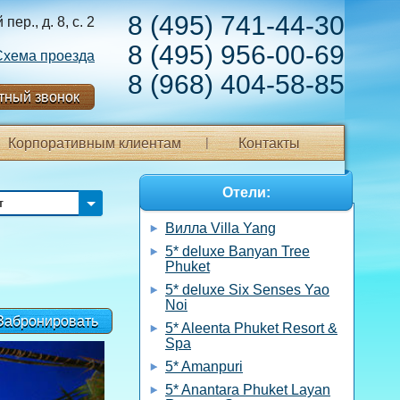
8 (495) 741-44-30
ер., д. 8, с. 2
8 (495) 956-00-69
Схема проезда
8 (968) 404-58-85
тный звонок
Корпоративным клиентам
Контакты
Отели:
т
Вилла Villa Yang
5* deluxe Banyan Tree
Phuket
5* deluxe Six Senses Yao
Noi
Забронировать
5* Aleenta Phuket Resort &
Spa
5* Amanpuri
5* Anantara Phuket Layan