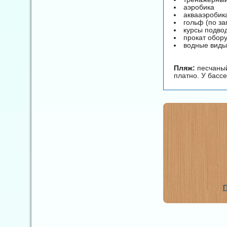
аэробика
аквааэробик
гольф (по за
курсы подвод
прокат обор
водные виды
Пляж:
песчаный
платно. У бассе
П