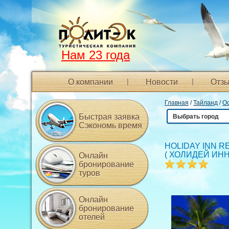
Нам 23 года
О компании
Новости
Отзы
Главная
/
Тайланд
/
Ос
Быстрая заявка
Выбрать город
Сэкономь время
HOLIDAY INN R
(
ХОЛИДЕЙ ИНН
Онлайн
бронирование
туров
Онлайн
бронирование
отелей