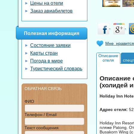
Цены на отели
Заказ авиабилетов
Полезная информация
Мне нравится
Состояние заявки
Карты стран
Описание
отеля
спец
Погода в мире
Туристический словарь
Описание о
(холидей и
ОБРАТНАЯ СВЯЗЬ
Holiday Inn Hote
ФИО
Адрес отеля:
52
Телефон / Email
Holiday Inn Reso
пляже Patong. От
Текст сообщения
Busakorn Wing (с