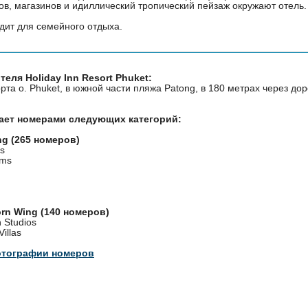
ов, магазинов и идиллический тропический пейзаж окружают отель.
дит для семейного отдыха.
еля Holiday Inn Resort Phuket:
орта о. Phuket, в южной части пляжа Patong, в 180 метрах через дор
ает номерами следующих категорий:
ng (265 номеров)
s
oms
rn Wing (140 номеров)
 Studios
illas
отографии номеров