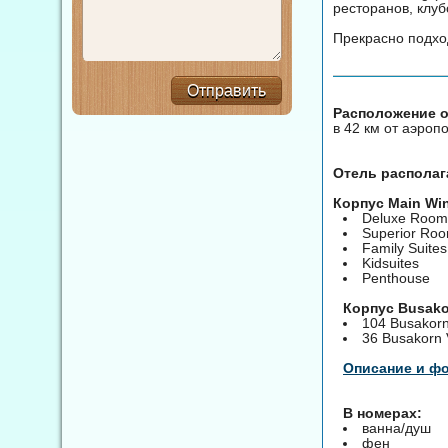
ресторанов, клуб
Прекрасно подхо
Отправить
Расположение от
в 42 км от аэроп
Отель располаг
Корпус Main Wi
Deluxe Room
Superior Ro
Family Suites
Kidsuites
Penthouse
Корпус Busako
104 Busakorn
36 Busakorn V
Описание и ф
В номерах:
ванна/душ
фен