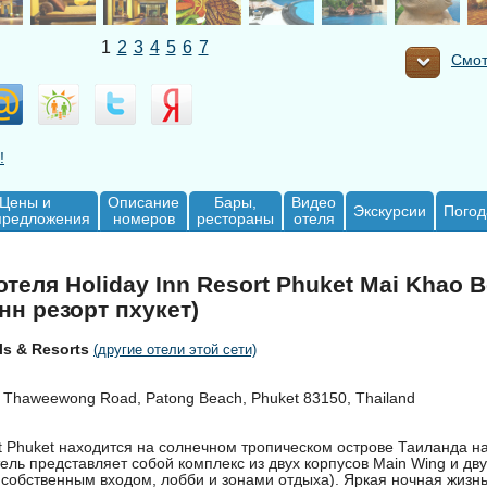
1
2
3
4
5
6
7
Смот
!
Цены и
Описание
Бары,
Видео
Экскурсии
Погод
предложения
номеров
рестораны
отеля
теля Holiday Inn Resort Phuket Mai Khao B
нн резорт пхукет)
ls & Resorts
(другие отели этой сети)
 Thaweewong Road, Patong Beach, Phuket 83150, Thailand
rt Phuket находится на солнечном тропическом острове Таиланда 
ель представляет собой комплекс из двух корпусов Main Wing и дву
 собственным входом, лобби и зонами отдыха). Яркая ночная жизн