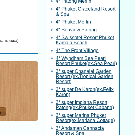
4* Patong Merlin
4* Phuket Graceland Resort
& Spa
4* Phuket Merlin
4* Seaview Patong
4* Swissotel Resort Phuket
на пляже) –
Kamala Beach
4* The Front Village
4* Wyndham Sea Pearl
Resort Phuket(ex.Sea Pearl)
3* super Chanalai Garden
Resort (ex.Tropical Garden
Resort)
3* super De Karon(ex.Felix
Karon)
3* super Impiana Resort
Patong(ex.Phuket Cabana)
3* super Marina Phuket
Resort(ex.Mariana Cottage)
3* Andaman Cannacia
Resort & Spa