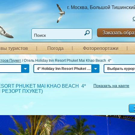
г. Москва, Большой Тишинский п
Заказать обра
вы туристов
Погода
Фоторепортажи
тров Пхукет
/
Отель Holiday Inn Resort Phuket Mai Khao Beach 4*
4* Holiday Inn Resort Phuket Mai Khao Beach
Выбрать курор
Показать на карте
ESORT PHUKET MAI KHAO BEACH 4*
 РЕЗОРТ ПХУКЕТ
)