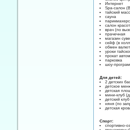
Интернет
Spa-салон (B
тайский мас
сауна
парикмахерс
салон красо
врач (по выз
прачечная
магазин сув
сейф (в холл
обмен валю
уроки тайск
прокат авто
парковка
шоу-програ
Для детей:
2 детских ба
детское мен
детская пло
мини-клуб (д
детский клуб
няня (по зап
детская кров
Спорт:
спортивно-о
тренажерный