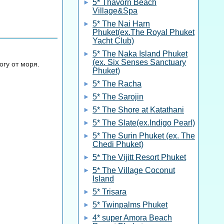
5* Thavorn Beach
Village&Spa
5* The Nai Harn
Phuket(ex.The Royal Phuket
Yacht Club)
5* The Naka Island Phuket
(ex. Six Senses Sanctuary
огу от моря.
Phuket)
5* The Racha
5* The Sarojin
5* The Shore at Katathani
5* The Slate(ex.Indigo Pearl)
5* The Surin Phuket (ex. The
Chedi Phuket)
5* The Vijitt Resort Phuket
5* The Village Coconut
Island
5* Trisara
5* Twinpalms Phuket
4* super Amora Beach