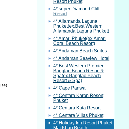
Resort Phuket
4* super Diamond Cliff
Resort
4* Allamanda Laguna
Phuket(ex.Best Western
Allamanda Laguna Phuket)
4* Amari Phuket(ex.Amari
Coral Beach Resort)
4* Andaman Beach Suites
4* Andaman Seaview Hotel
4* Best Western Premier
Bangtao Beach Resort &
Spa(ex.Bangtao Beach
Resort & Spa)
use)
4* Cape Panwa
4* Centara Karon Resort
Phuket
4* Centara Kata Resort
4* Centara Villas Phuket
4* Holiday Inn Resort Phuket
Mai Khao Beach