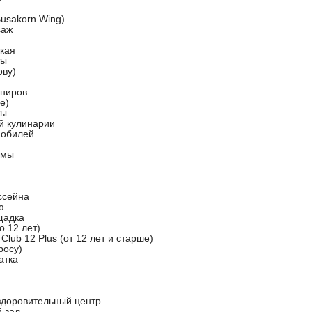
usakorn Wing)
саж
кая
ты
ову)
ениров
е)
ты
ой кулинарии
мобилей
ммы
ссейна
ю
щадка
о 12 лет)
 Club 12 Plus (от 12 лет и старше)
росу)
атка
здоровительный центр
 зал