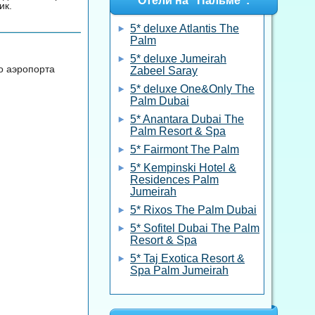
Отели на "Пальме":
ик.
5* deluxe Atlantis The
Palm
5* deluxe Jumeirah
о аэропорта
Zabeel Saray
5* deluxe One&Only The
Palm Dubai
5* Anantara Dubai The
Palm Resort & Spa
5* Fairmont The Palm
5* Kempinski Hotel &
Residences Palm
Jumeirah
5* Rixos The Palm Dubai
5* Sofitel Dubai The Palm
Resort & Spa
5* Taj Exotica Resort &
Spa Palm Jumeirah