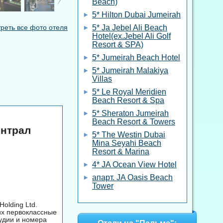
Beach)
5* Hilton Dubai Jumeirah
реть все фото отеля
5* Ja Jebel Ali Beach
Hotel(ex.Jebel Ali Golf
Resort & SPA)
5* Jumeirah Beach Hotel
5* Jumeirah Malakiya
Villas
5* Le Royal Meridien
Beach Resort & Spa
5* Sheraton Jumeirah
Beach Resort & Towers
ентрал
5* The Westin Dubai
Mina Seyahi Beach
Resort & Marina
4* JA Ocean View Hotel
апарт. JA Oasis Beach
Tower
olding Ltd.
их первоклассные
удии и номера