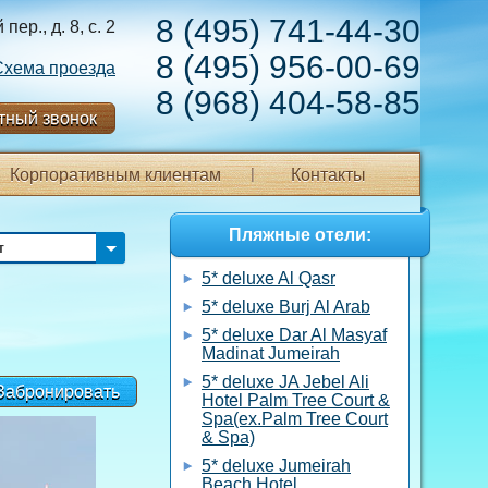
8 (495) 741-44-30
ер., д. 8, с. 2
8 (495) 956-00-69
Схема проезда
8 (968) 404-58-85
тный звонок
Корпоративным клиентам
Контакты
Пляжные отели:
т
5* deluxe Al Qasr
5* deluxe Burj Al Arab
5* deluxe Dar Al Masyaf
Madinat Jumeirah
5* deluxe JA Jebel Ali
Забронировать
Hotel Palm Tree Court &
Spa(ex.Palm Tree Court
& Spa)
5* deluxe Jumeirah
Beach Hotel