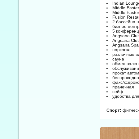
Indian Loung
Middle Easte
Middle Easte
Fusion Resta
2 бассейна 
бизнес-цент
5 конференц
Angsana Club
Angsana Clu
Angsana Spa
парковка
различные в
сауна
обмен валю
обслуживани
прокат авто
беспроводно
факс/ксерок
прачечная
сейф
удобства дл
Спорт:
фитнес-