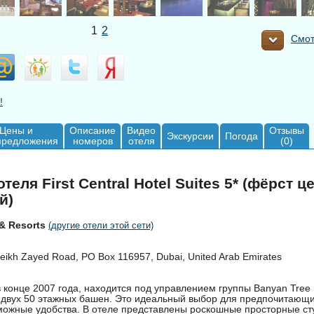
1
2
Смот
!
Цены и
Описание
Видео
Отзывы
Экскурсии
Погода
предложения
номеров
отеля
(0)
теля First Central Hotel Suites 5* (фёрст ц
й)
& Resorts
(другие отели этой сети)
ikh Zayed Road, PO Box 116957, Dubai, United Arab Emirates
 конце 2007 года, находится под управлением группы Banyan Tree H
з двух 50 этажных башен. Это идеальный выбор для предпочитающ
можные удобства. В отеле представлены роскошные просторные ст