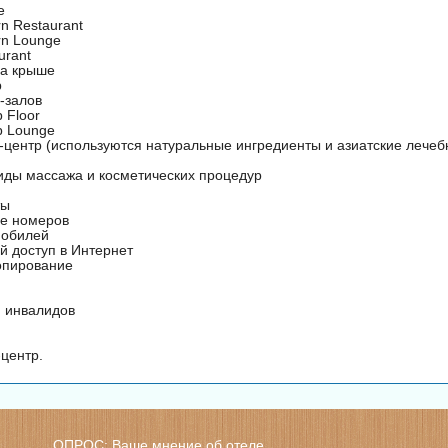
e
rn Restaurant
rn Lounge
urant
на крыше
р
-залов
 Floor
b Lounge
-центр (используются натуральные ингредиенты и азиатские лечеб
иды массажа и косметических процедур
ты
е номеров
мобилей
й доступ в Интернет
опирование
я инвалидов
центр.
ОПРОС: Ваше мнение об отеле