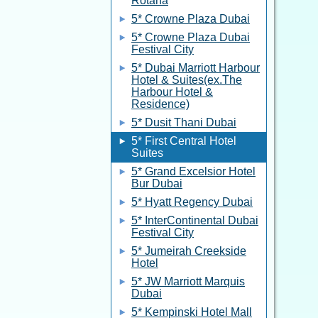
Rotana
5* Crowne Plaza Dubai
5* Crowne Plaza Dubai
Festival City
5* Dubai Marriott Harbour
Hotel & Suites(ex.The
Harbour Hotel &
Residence)
5* Dusit Thani Dubai
5* First Central Hotel
Suites
5* Grand Excelsior Hotel
Bur Dubai
5* Hyatt Regency Dubai
5* InterContinental Dubai
Festival City
5* Jumeirah Creekside
Hotel
5* JW Marriott Marquis
Dubai
5* Kempinski Hotel Mall