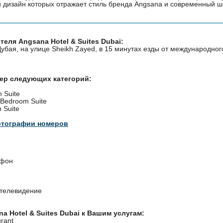
й дизайн которых отражает стиль бренда Angsana и современный ш
еля Angsana Hotel & Suites Dubai:
убая, на улице Sheikh Zayed, в 15 минутах езды от международног
мер следующих категорий:
 Suite
-Bedroom Suite
 Suite
отографии номеров
ефон
 телевидение
a Hotel & Suites Dubai к Вашим услугам:
urant