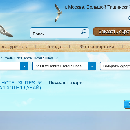
г. Москва, Большой Тишинский п
Заказать обра
вы туристов
Погода
Фоторепортажи
/
Отель First Central Hotel Suites 5*
5* First Central Hotel Suites
Выбрать курор
Показать на карте
 HOTEL SUITES 5*
АЛ ХОТЕЛ ДУБАЙ
)