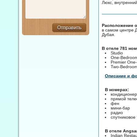
Люкс, внутренни
Расположение от
Отправить
в самом центре Д
Дубая.
В отеле 781 но
Studio
One-Bedroom
Premier One
Two-Bedroom
Описание и ф
В номерах:
кондиционер
прямой тел
фен
мини-бар
радио
спутниковое
B отеле Angsan
Indian Resta