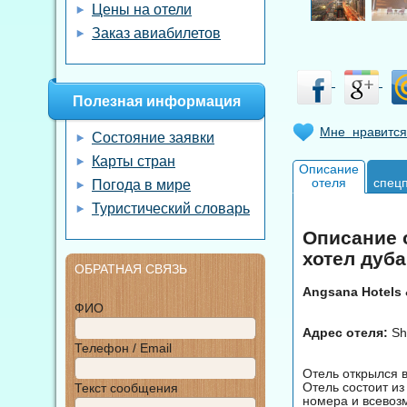
Цены на отели
Заказ авиабилетов
Полезная информация
Мне нравится
Состояние заявки
Карты стран
Описание
отеля
спец
Погода в мире
Туристический словарь
Описание о
хотел дуба
ОБРАТНАЯ СВЯЗЬ
Angsana Hotels 
ФИО
Адрес отеля:
She
Телефон / Email
Отель открылся в
Отель состоит и
Текст сообщения
номера и всевоз