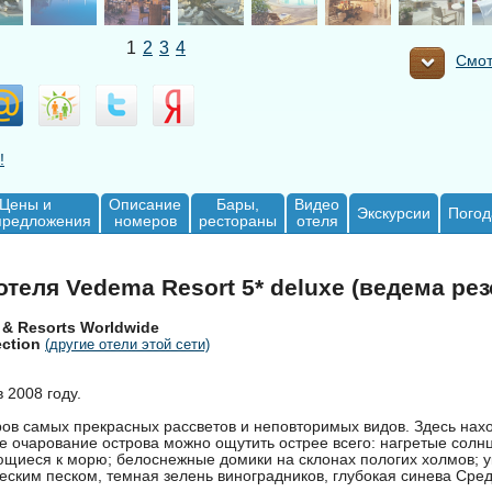
1
2
3
4
Смот
!
Цены и
Описание
Бары,
Видео
Экскурсии
Погод
предложения
номеров
рестораны
отеля
теля Vedema Resort 5* deluxe (ведема рез
 & Resorts Worldwide
ection
(другие отели этой сети)
 2008 году.
ров самых прекрасных рассветов и неповторимых видов. Здесь нах
где очарование острова можно ощутить острее всего: нагретые солн
ющиеся к морю; белоснежные домики на склонах пологих холмов; 
еским песком, темная зелень виноградников, глубокая синева Сре