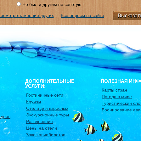
Не был и другим не советую
осмотреть мнения других
Все опросы на сайте
ДОПОЛНИТЕЛЬНЫЕ
ПОЛЕЗНАЯ ИНФ
УСЛУГИ:
Карты стран
Гостиничные сети
Погода в мире
Круизы
Туристический сло
Отели для взрослых
Бронирование ави
Экскурсионные туры
туров
Развлечения
Цены на отели
Заказ авиабилетов