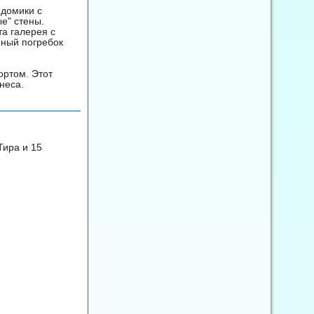
 домики с
е" стены.
та галерея с
нный погребок
ортом. Этот
неса.
Тира и 15