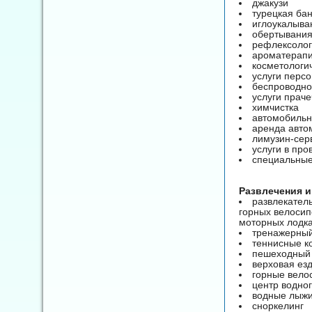
джакузи
турецкая ба
иглоукалыва
обертывани
рефлексоло
ароматерап
косметологи
услуги перс
беспроводно
услуги прач
химчистка
автомобильн
аренда авто
лимузин-сер
услуги в пр
специальные
Развлечения и
развлекатель
горных велосип
моторных лодках
тренажерный
теннисные ко
пешеходный
верховая ез
горные вело
центр водног
водные лыж
сноркелинг