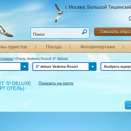
г. Москва, Большой Тишинский п
Заказать обра
вы туристов
Погода
Фоторепортажи
нторини
/
Отель Vedema Resort 5* deluxe
5* deluxe Vedema Resort
Выбрать курор
Показать на карте
T 5* DELUXE
РТ ОТЕЛЬ
)