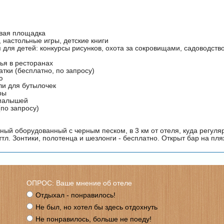
овая площадка
 настольные игры, детские книги
для детей: конкурсы рисунков, охота за сокровищами, садоводство
ья в ресторанах
атки (бесплатно, по запросу)
ю
ли для бутылочек
ры
 малышей
(по запросу)
ный оборудованный с черным песком, в 3 км от отеля, куда регуля
тл. Зонтики, полотенца и шезлонги - бесплатно. Открыт бар на пля
ОПРОС: Ваше мнение об отеле
Отдыхал - понравилось!
Не был, но хотел бы здесь отдохнуть
Не понравилось, больше не поеду!