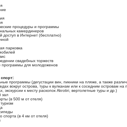
ня
ние
я
гия
ия
ческие процедуры и программы
ональных камердинеров
й доступ в Интернет (бесплатно)
ечной
ая парковка
мобилей
вис
оведении свадебных торжеств
 программы для молодоженов
 спорт:
ные программы (дегустации вин, пикники на пляже, а также различ
едах вокруг острова, туры к вулканам или к соседним островам на 
, экскурсии к месту раскопок Akrotiri, вертолетные туры и др.)
 зал
рты (в 500 м от отеля)
 туризм
да
сипеды
о спорта (в 4 км от отеля)
и