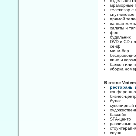
отдельная г
мраморные 
телевизор с
спутниковое
прямой тел
ванная комн
халаты и тап
фен
будильник
DVD и CD-п
сейф
мини-бар
беспроводно
вино и корзи
балкон или 
уборка номер
В отеле Vedem
рестораны 
конференц-з
бизнес-центр
бутик
сувенирный 
художествен
бассейн
SPA-центр
различные в
стоунтерапи
сауна