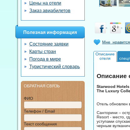
Цены на отели
Заказ авиабилетов
Полезная информация
Мне нравится
Состояние заявки
Карты стран
Описание
отеля
спец
Погода в мире
Туристический словарь
Описание о
ОБРАТНАЯ СВЯЗЬ
Starwood Hotels
The Luxury Coll
ФИО
Отель обновлен в
Телефон / Email
Санторини – ост
Resort - место, 
уступами спуска
Текст сообщения
черным вулканич