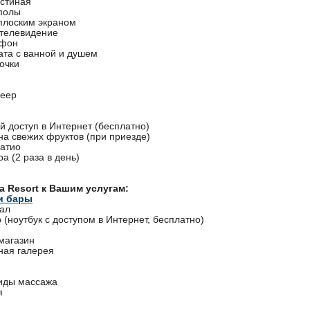
остиная
полы
 плоским экраном
 телевидение
ефон
ата с ванной и душем
очки
леер
й доступ в Интернет (бесплатно)
на свежих фруктов (при приезде)
патио
а (2 раза в день)
a Resort к Вашим услугам:
и бары
ал
 (ноутбук с доступом в Интернет, бесплатно)
магазин
ная галерея
иды массажа
я