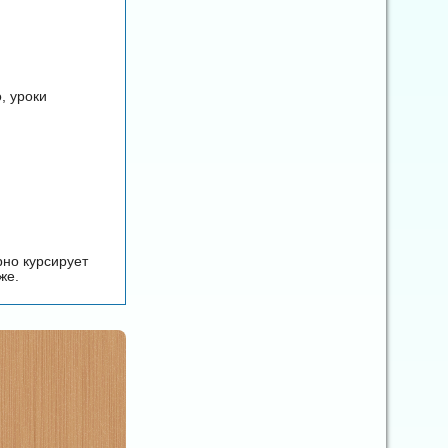
, уроки
рно курсирует
же.