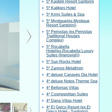
5* Kastelli Resort Santorini
5* Katikies Hotel
5* Kirini Suites & Spa
5* Mystique(ex.Mystique
Resort Santorini)
5* Perivolas (ex.Perivolas
Traditional Houses
Complex)
5* Rocabella
Hotel(ex.Rocabella Luxury
Suites (Imerovigli))
5* Sun Rocks Hotel
5* Zannos Melathron
4* deluxe Canaves Oia Hotel
4* deluxe Notos Therme Spa
4* Bellonias Villas
4* Cosmopolitan Suites
4* Dana Villas Hotel
4* El Greco Resort (ex.El
Greco Hotel - Santorini)