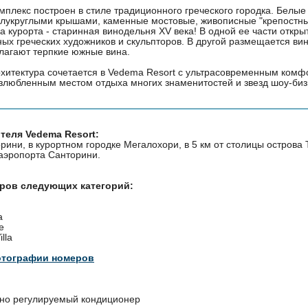
плекс построен в стиле традиционного греческого городка. Белые
лукруглыми крышами, каменные мостовые, живописные "крепостны
 курорта - старинная винодельня XV века! В одной ее части откры
ых греческих художников и скульпторов. В другой размещается ви
длагают терпкие южные вина.
хитектура сочетается в Vedema Resort с ультрасовременным комф
излюбленным местом отдыха многих знаменитостей и звезд шоу-биз
теля Vedema Resort:
рини, в курортном городке Мегалохори, в 5 км от столицы острова 
 аэропорта Санторини.
еров следующих категорий:
a
e
illa
отографии номеров
но регулируемый кондиционер