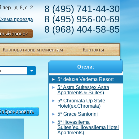
8 (495) 741-44-30
ер., д. 8, с. 2
8 (495) 956-00-69
Схема проезда
8 (968) 404-58-85
тный звонок
Корпоративным клиентам
Контакты
Отели:
т
5* deluxe Vedema Resort
5* Astra Suites(ex.Astra
Apartments & Suites)
5* Chromata Up Style
Hotel(ex.Chromata)
Забронировать
5* Grace Santorini
5* Iliovasilema
Suites(ex.Iliovasilema Hotel
Apartments)