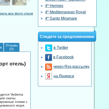
4* Hermes
4* Mediterranean Royal
реть все фото отеля
4* Santo Miramare
Следите за предложениями
Отзывы
а
в Twitter
(0)
в Facebook
орт отель)
через Rss-рассылку
на Яндексе
одится Vedema
цем скалы,
укромные пляжи с
диземного моря.