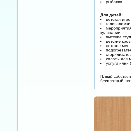
рыбалка
Для детей:
детская игр
головоломки,
мероприятия 
кулинарии
высокие стул
детские кров
детское мен
подогревате
стерилизато
халаты для
услуги няни 
Пляж:
собствен
бесплатный шат