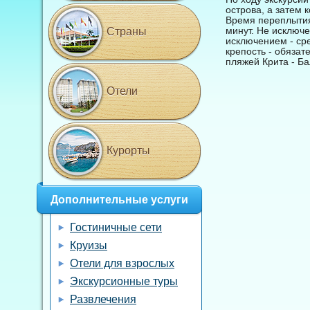
острова, а затем 
Время переплытия 
минут. Не исключе
Страны
исключением - сре
крепость - обяза
пляжей Крита - Ба
Отели
Курорты
Дополнительные услуги
Гостиничные сети
Круизы
Отели для взрослых
Экскурсионные туры
Развлечения