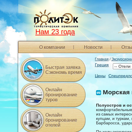
Нам 23 года
О компании
Новости
Отзы
Главная
/
Экскурсион
Греция
Быстрая заявка
Сэкономь время
Цены
Спецпредл
Онлайн
Морская 
бронирование
туров
Полуостров и ос
комфортабельные 
из самых интерес
Онлайн
купцам, и туркам,
бронирование
Барбаросса, удар
отелей
По ходу экскурсии