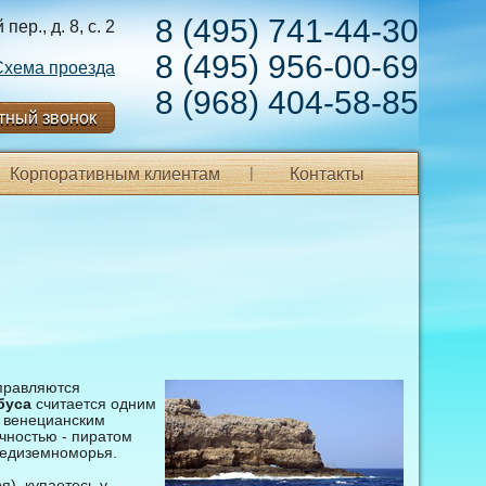
8 (495) 741-44-30
ер., д. 8, с. 2
8 (495) 956-00-69
Схема проезда
8 (968) 404-58-85
тный звонок
Корпоративным клиентам
Контакты
тправляются
буса
считается одним
и венецианским
ичностью - пиратом
редиземноморья.
я), купаетесь у