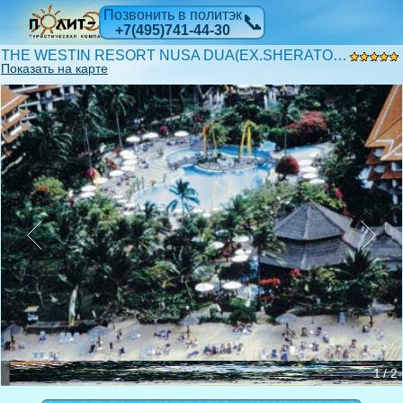
Позвонить в политэк
📞
+7(495)741-44-30
THE WESTIN RESORT NUSA DUA(EX.SHERATON NUSA INDAH) 5*
Показать на карте
1 / 2