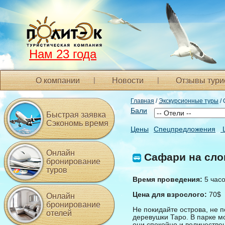
Нам 23 года
О компании
Новости
Отзывы тури
Главная
/
Экскурсионные туры
/ 
Бали
Быстрая заявка
Сэкономь время
Цены
Спецпредложения
Онлайн
Cафари на сло
бронирование
туров
Время проведения:
5 час
Цена для взрослого:
70$
Онлайн
бронирование
Не покидайте острова, не 
отелей
деревушки Таро. В парке мо
они спокойно и величестве