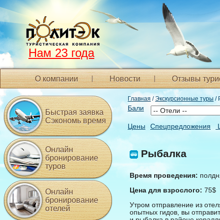
Нам 23 года
О компании
Новости
Отзывы тури
Главная
/
Экскурсионные туры
/
Бали
Быстрая заявка
Сэкономь время
Цены
Спецпредложения
Онлайн
Рыбалка
бронирование
туров
Время проведения:
полдн
Цена для взрослого:
75$
Онлайн
бронирование
Утром отправление из отел
отелей
опытных гидов, вы отправит
и рыбалка в районе коралл