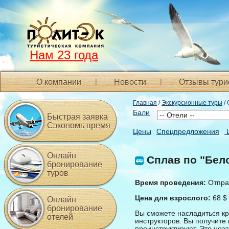
Нам 23 года
О компании
Новости
Отзывы тури
Главная
/
Экскурсионные туры
/ 
Бали
Быстрая заявка
Сэкономь время
Цены
Спецпредложения
Онлайн
Сплав по "Бело
бронирование
туров
Время проведения:
Отправ
Цена для взрослого:
68 $
Онлайн
бронирование
Вы сможете насладиться кр
отелей
инструкторов. Вы получите 
проинструктируют. Это нез