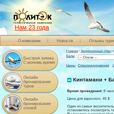
Нам 23 года
О компании
Новости
Отзывы тури
Главная
/
Экскурсионные туры
/ 
Бали
Быстрая заявка
Сэкономь время
Цены
Спецпредложения
Онлайн
Кинтамани + Ба
бронирование
туров
Время проведения:
8 часо
Цена для взрослого: 45 $
Онлайн
бронирование
Один из самых восхитительн
отелей
остановитесь посмотреть т
Вы поедете в деревню Челу