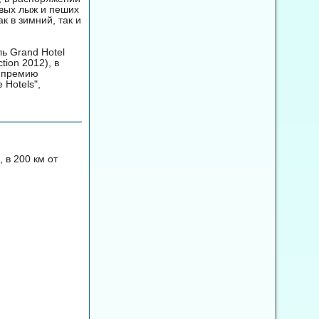
овых лыж и пеших
к в зимний, так и
ь Grand Hotel
tion 2012), в
- премию
 Hotels",
 в 200 км от