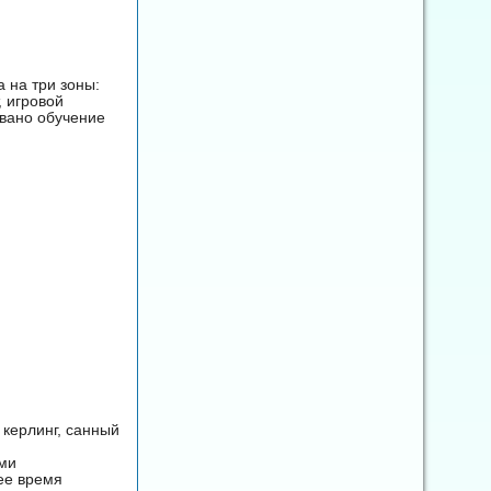
а на три зоны:
, игровой
овано обучение
 керлинг, санный
ами
ее время