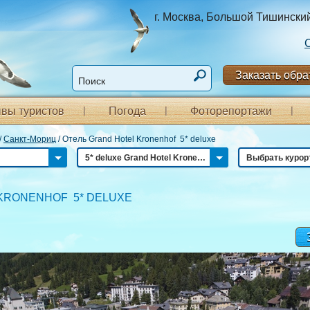
г. Москва, Большой Тишинский п
Заказать обра
вы туристов
Погода
Фоторепортажи
/
Санкт-Мориц
/
Отель Grand Hotel Kronenhof 5* deluxe
5* deluxe Grand Hotel Kronenhof
Выбрать курор
KRONENHOF 5* DELUXE