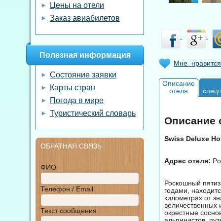
Цены на отели
Заказ авиабилетов
Полезная информация
Мне нравится
Состояние заявки
Описание
Карты стран
отеля
спец
Погода в мире
Туристический словарь
Описание о
Swiss Deluxe Ho
ОБРАТНАЯ СВЯЗЬ
Адрес отеля:
Pon
ФИО
Роскошный пятиз
Телефон / Email
годами, находитс
километрах от з
величественных 
Текст сообщения
окрестные сосно
альпинистов, пу