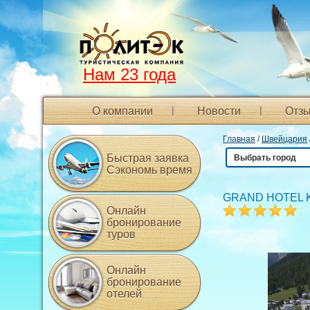
Нам 23 года
О компании
Новости
Отзы
Главная
/
Швейцария
Быстрая заявка
Выбрать город
Сэкономь время
GRAND HOTEL 
Онлайн
бронирование
туров
Онлайн
бронирование
отелей