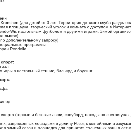
лья
сейн
 Kronchen (для детей от 3 лет. Территория детского клуба разделен
овая площадка, творческий уголок и комната с доступом в Интернет
tendo-Wii, настольным футболом и другими играми. Зимой организ
на лыжах)
(по дополнительному запросу)
пециальные программы
оран Rondelle
 спорт:
 зал
я игры в настольный теннис, бильярд и боулинг
 корта
льфа
сипед
спорта (горные и беговые лыжи, сноуборд, походы на снегоступах,
нях, запряженных лошадьми в долину Розег, с коктейлями и закуск
ок в зимний сезон и площадка для принятия солнечных ванн в летн