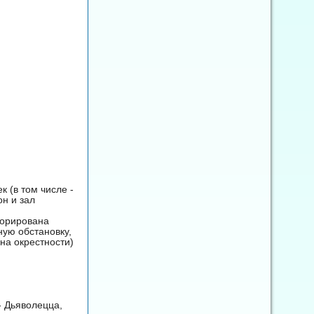
к (в том числе -
он и зал
корирована
ую обстановку,
на окрестности)
- Дьяволецца,