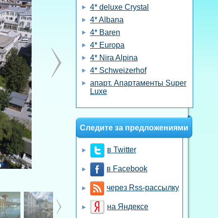
4* deluxe Crystal
4* Albana
4* Baren
4* Europa
4* Nira Alpina
4* Schweizerhof
апарт. Апaртаменты Super
Luxe
Следите за предложениями
в Twitter
в Facebook
через Rss-рассылку
на Яндексе