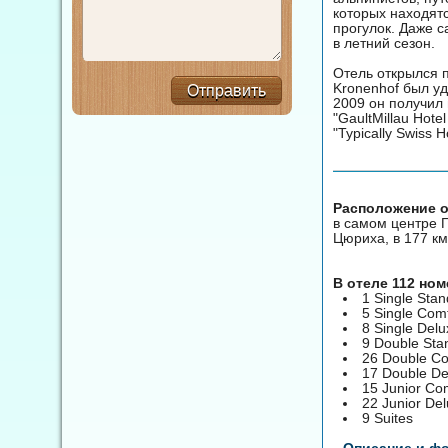
которых находят
прогулок. Даже с
в летний сезон.
Отель открылся п
Kronenhof был уд
Отправить
2009 он получил 
"GaultMillau Hote
"Typically Swiss H
Расположение о
в самом центре П
Цюриха, в 177 км
В отеле 112 но
1 Single Sta
5 Single Com
8 Single Del
9 Double St
26 Double C
17 Double D
15 Junior Com
22 Junior Del
9 Suites
Описание и ф