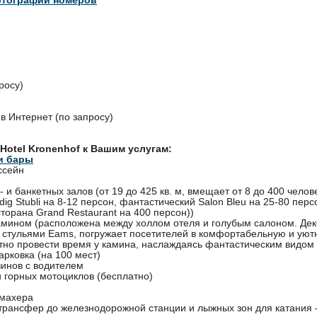
росу)
 в Интернет (по запросу)
 Hotel Kronenhof к Вашим услугам:
и бары
ссейн
 и банкетных залов (от 19 до 425 кв. м, вмещает от 8 до 400 челове
ig Stubli на 8-12 персон, фантастический Salon Bleu на 25-80 перс
сторана Grand Restaurant на 400 персон))
камином (расположена между холлом отеля и голубым салоном. Де
стульями Eams, погружает посетителей в комфортабельную и уютн
тно провести время у камина, наслаждаясь фантастическим видом 
рковка (на 100 мест)
зинов с водителем
и горных мотоциклов (бесплатно)
кмахера
трансфер до железнодорожной станции и лыжных зон для катания 