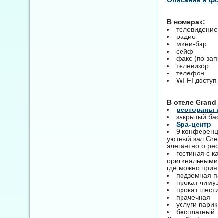
В номерах:
телевидение
радио
мини-бар
сейф
факс (по зап
телевизор
телефон
WI-FI доступ
B отеле Grand
рестораны 
закрытый ба
Spa-центр
9 конференц-
уютный зал Gred
элегантного ре
гостиная с 
оригинальными 
где можно прия
подземная па
прокат лиму
прокат шест
прачечная
услуги пари
бесплатный 