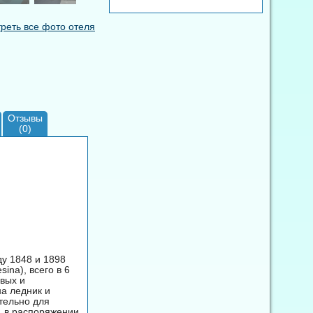
реть все фото отеля
Отзывы
(0)
ду 1848 и 1898
ina), всего в 6
вых и
а ледник и
тельно для
, в распоряжении