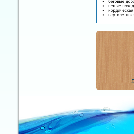
беговые дор
пешие похо
нордическая
вертолетные
П