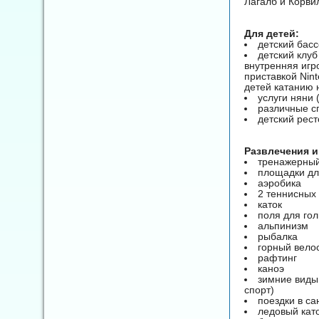
Лагалб и Корви
Для детей:
детский бас
детский клуб
внутренняя игр
приставкой Nin
детей катанию 
услуги няни 
различные с
детский рест
Развлечения и
тренажерный
площадки дл
аэробика
2 теннисных
каток
поля для го
альпинизм
рыбалка
горный вело
рафтинг
каноэ
зимние виды 
спорт)
поездки в са
ледовый кат