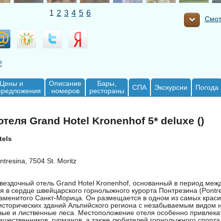
1
2
3
4
5
6
Смот
!
Цены и
Описание
Бары,
СПА
Экскурсии
Погода
предложения
номеров
рестораны
теля Grand Hotel Kronenhof 5* deluxe ()
tels
tresina, 7504 St. Moritz
вездочный отель Grand Hotel Kronenhof, основанный в период меж
я в сердце швейцарского горнолыжного курорта Понтрезина (Pontres
наменитого Санкт-Морица. Он размещается в одном из самых краси
исторических зданий Альпийского региона с незабываемым видом н
вые и лиственные леса. Местоположение отеля особенно привлека
тешественников, гурманов, а также любителей горнолыжного спорта