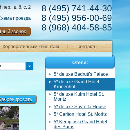
8 (495) 741-44-30
ер., д. 8, с. 2
8 (495) 956-00-69
Схема проезда
8 (968) 404-58-85
тный звонок
Корпоративным клиентам
Контакты
Отели:
т
5* deluxe Badrutt's Palace
5* deluxe Grand Hotel
Kronenhof
5* deluxe Kulm Hotel St.
Moritz
Забронировать
5* deluxe Suvretta House
5* Carlton Hotel St. Moritz
5* Kempinski Grand Hotel
des Bains