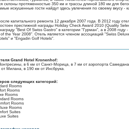
ся склоны протяженностью 350 км и трассы длиной 180 км для бег
амые искушенные гости найдут здесь увлечения по своему вкусу - ка
осле капитального ремонта 12 декабря 2007 года. В 2012 году отел
остоен престижной награды Holiday Check Award 2010 (Quality Selec
награду "Best Of Swiss Gastro" в категории "Гурман", а в 2008 году 
l of the Year 2008". Отель является членом ассоциаций "Swiss Deluxe
otels" и "Engadin Golf Hotels".
теля Grand Hotel Kronenhof:
онтресины, в 6 км от Санкт-Морица, в 7 км от аэропорта Самедана,
 от Милана, в 190 км от Инсбрука.
меров следующих категорий:
ndard Rooms
fort Rooms
uxe Rooms
andard Rooms
omfort Rooms
eluxe Rooms
fort Suites
uxe Suites
отографии номеров