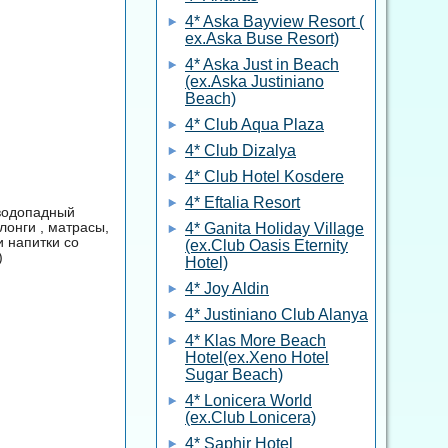
4* Aska Bayview Resort (
ex.Aska Buse Resort)
4* Aska Just in Beach
(ex.Aska Justiniano
Beach)
4* Club Aqua Plaza
4* Club Dizalya
4* Club Hotel Kosdere
4* Eftalia Resort
 водопадный
лонги , матрасы,
4* Ganita Holiday Village
и напитки со
(ex.Club Oasis Eternity
)
Hotel)
4* Joy Aldin
4* Justiniano Club Alanya
4* Klas More Beach
Hotel(ex.Xeno Hotel
Sugar Beach)
4* Lonicera World
(ex.Club Lonicera)
4* Saphir Hotel