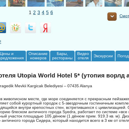
1
2
3
4
5
6
Смот
!
Цены и
Описание
Бары,
Видео
Экскурсии
Погод
предложения
номеров
рестораны
отеля
теля Utopia World Hotel 5* (утопия ворлд 
agedik Mevkii Kargicak Belediyesi – 07435 Alanya
 в живописном месте, где море соединяется с прекрасным пейзаж
вляет собой курортный городок с 5-звездочным гостиничным компле
одящийся внутри крепостных стен, встретившихся с цивилизацией.
рию блеском античного города Syedra, работает по системе «все 
ный участок площадью 105 дёнюм (1 дёнюм прим. 919.3 кв. м). Диз
 античного города Сидера, который находится всего в 3 км от отел