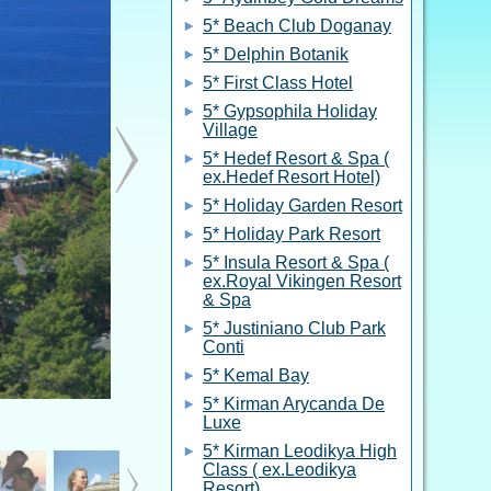
5* Beach Club Doganay
5* Delphin Botanik
5* First Class Hotel
5* Gypsophila Holiday
Village
5* Hedef Resort & Spa (
ex.Hedef Resort Hotel)
5* Holiday Garden Resort
5* Holiday Park Resort
5* Insula Resort & Spa (
ex.Royal Vikingen Resort
& Spa
5* Justiniano Club Park
Conti
5* Kemal Bay
5* Kirman Arycanda De
Luxe
5* Kirman Leodikya High
Class ( ex.Leodikya
Resort)