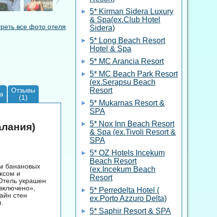
5* Kirman Sidera Luxury
& Spa(ex.Club Hotel
реть все фото отеля
Sidera)
5* Long Beach Resort
Hotel & Spa
5* MC Arancia Resort
5* MC Beach Park Resort
(ex.Serapsu Beach
Отзывы
Resort
а
(1)
5* Mukarnas Resort &
SPA
5* Nox Inn Beach Resort
алания)
& Spa (ex.Tivoli Resort &
SPA
5* OZ Hotels Incekum
Beach Resort
ем банановых
(ex.Incekum Beach
ксом и
Resort
 Отель украшен
включено»,
5* Perredelta Hotel (
айн стен
ex.Porto Azzuro Delta)
я.
5* Saphir Resort & SPA