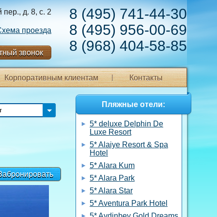
8 (495) 741-44-30
ер., д. 8, с. 2
8 (495) 956-00-69
Схема проезда
8 (968) 404-58-85
тный звонок
Корпоративным клиентам
Контакты
Пляжные отели:
т
5* deluxe Delphin De
Luxe Resort
5* Alaiye Resort & Spa
Hotel
5* Alara Kum
Забронировать
5* Alara Park
5* Alara Star
5* Aventura Park Hotel
5* Aydinbey Gold Dreams