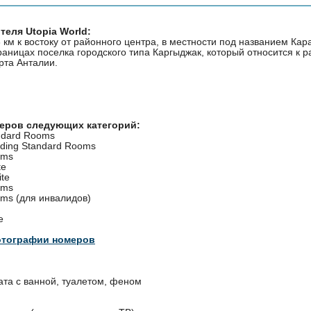
теля Utopia World:
 км к востоку от районного центра, в местности под названием Кар
аницах поселка городского типа Каргыджак, который относится к р
рта Анталии.
меров следующих категорий:
andard Rooms
lding Standard Rooms
oms
te
ite
oms
oms (для инвалидов)
e
отографии номеров
ата с ванной, туалетом, феном