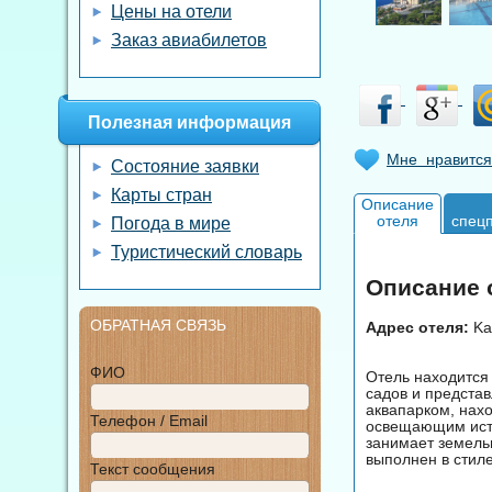
Цены на отели
Заказ авиабилетов
Полезная информация
Мне нравится
Состояние заявки
Карты стран
Описание
отеля
спец
Погода в мире
Туристический словарь
Описание о
ОБРАТНАЯ СВЯЗЬ
Адрес отеля:
Kar
ФИО
Отель находится
садов и предста
аквапарком, нах
Телефон / Email
освещающим исто
занимает земель
выполнен в стиле
Текст сообщения