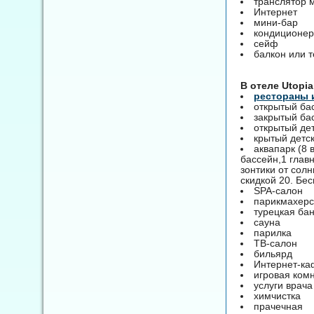
транслятор 
Интернет
мини-бар
кондиционер
сейф
балкон или 
B отеле Utopi
рестораны 
открытый ба
закрытый ба
открытый де
крытый детс
аквапарк (8 
бассейн,1 глав
зонтики от сол
скидкой 20. Бес
SPA-салон
парикмахерс
турецкая ба
сауна
парилка
ТВ-салон
бильярд
Интернет-ка
игровая ком
услуги врача
химчистка
прачечная