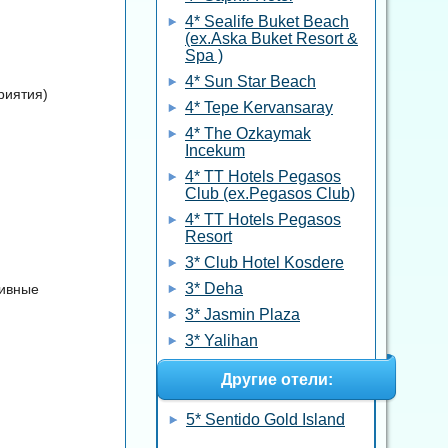
4* Sealife Buket Beach
(ex.Aska Buket Resort &
Spa )
4* Sun Star Beach
риятия)
4* Tepe Kervansaray
4* The Ozkaymak
Incekum
4* TT Hotels Pegasos
Club (ex.Pegasos Club)
4* TT Hotels Pegasos
Resort
3* Club Hotel Kosdere
3* Deha
тивные
3* Jasmin Plaza
3* Yalihan
Другие отели:
5* Sentido Gold Island