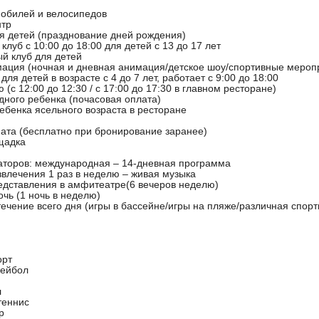
мобилей и велосипедов
нтр
ля детей (празднование дней рождения)
луб с 10:00 до 18:00 для детей с 13 до 17 лет
й клуб для детей
мация (ночная и дневная анимация/детское шоу/спортивные мероп
 для детей в возрасте с 4 до 7 лет, работает с 9:00 до 18:00
 (с 12:00 до 12:30 / с 17:00 до 17:30 в главном ресторане)
дного ребенка (почасовая оплата)
ебенка ясельного возраста в ресторане
ната (бесплатно при бронирование заранее)
щадка
аторов: международная – 14-дневная программа
звлечения 1 раз в неделю – живая музыка
едставления в амфитеатре(6 вечеров неделю)
чь (1 ночь в неделю)
ечение всего дня (игры в бассейне/игры на пляже/различная спор
орт
лейбол
л
теннис
р