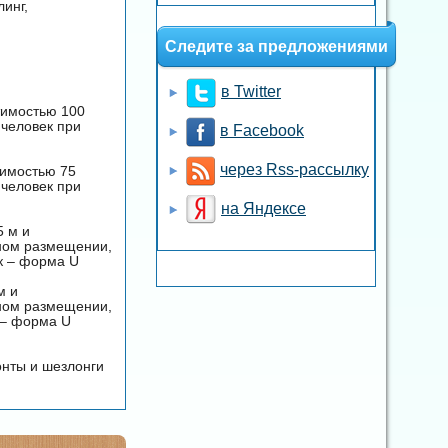
инг,
Следите за предложениями
в Twitter
стимостью 100
 человек при
в Facebook
через Rss-рассылку
стимостью 75
 человек при
на Яндексе
5 м и
ьном размещении,
к – форма U
м и
ьном размещении,
 – форма U
онты и шезлонги