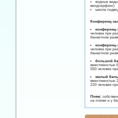
водные виды 
виндсерфинг)
школа подво
Конференц-за
конференц-з
человек при ра
банкетном разм
конференц-з
человек при ра
банкетном разм
большой ба
вместимостью 6
550 человек пр
малый баль
вместимостью 2
220 человек пр
Пляж:
собствен
на пляже и у б