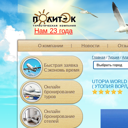
Нам 23 года
О компании
Новости
Отзы
Главная
/
Турция
/
Ал
Быстрая заявка
Выбрать город
Сэкономь время
UTOPIA WORLD
(
УТОПИЯ ВОРЛ
Онлайн
бронирование
туров
Онлайн
бронирование
отелей