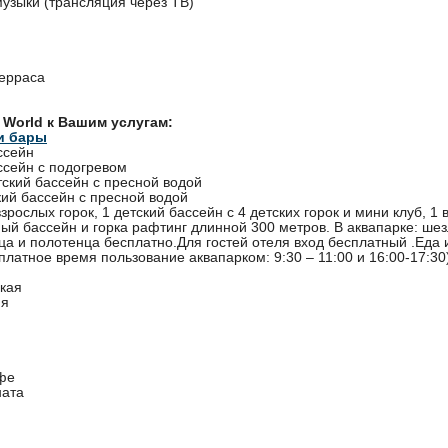
музыки (трансляция через ТВ)
терраса
a World к Вашим услугам:
и бары
ссейн
ссейн с подогревом
тский бассейн с пресной водой
кий бассейн с пресной водой
взрослых горок, 1 детский бассейн с 4 детских горок и мини клуб, 1
ный бассейн и горка рафтинг длинной 300 метров. В аквапарке: шез
нца и полотенца бесплатно.Для гостей отеля вход бесплатный .Еда 
платное время пользование аквапарком: 9:30 – 11:00 и 16:00-17:30
кая
ня
фе
ната