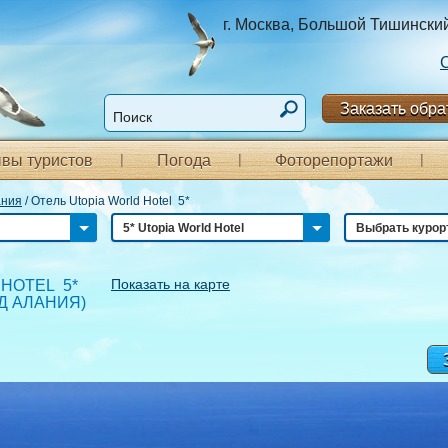
г. Москва, Большой Тишинский п
Заказать обра
вы туристов
Погода
Фоторепортажи
ания
/
Отель Utopia World Hotel 5*
5* Utopia World Hotel
Выбрать курор
Показать на карте
 HOTEL 5*
Д АЛАНИЯ
)