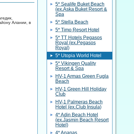
5* Sealife Buket Beach
(ex.Aska Buket Resort &
Spa
агедик,
5* Stella Beach
айону Алании, в
5* Timo Resort Hotel
5* TT Hotels Pegasos
Royal (ex.Pegasos
Royal)
5* Utopia World Hotel
5* Vikingen Quality
Resort & Spa
HV-1 Armas Green Fugla
Beach
HV-1 Green Hill Holiday
Club
HV-1 Palmeras Beach
Hotel (ex.Club Insula)
4* Adin Beach Hotel
(ex.Jasmin Beach Resort
Hotel)
4* Ananas