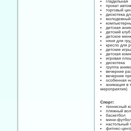
гладильная
прокат авто
торговый це
дискотека д
молодежный к
компьютерны
детская ани
детский клуб
детское меню
няня для гру
кресло для р
детские игры
детская ком
игровая пло
дискотека
группа аним
вечерние ра
вечерние пр
особенная но
анимация в т
мероприятия)
Спорт:
теннисный к
пляжный во
баскетбол
мини-футбо
настольный 
фитнес-цент