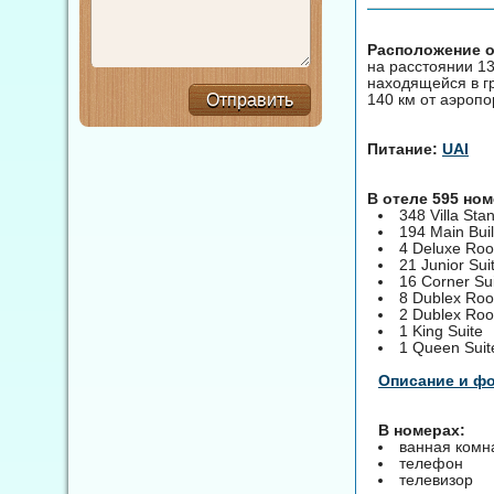
Расположение о
на расстоянии 13
находящейся в гр
140 км от аэропо
Отправить
Питание:
UAI
В отеле 595 но
348 Villa St
194 Main Bui
4 Deluxe Ro
21 Junior Sui
16 Corner Su
8 Dublex Ro
2 Dublex Ro
1 King Suite
1 Queen Suit
Описание и ф
В номерах:
ванная комн
телефон
телевизор