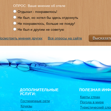
ОПРОС: Ваше мнение об отеле
Отдыхал - понравилось!
Не был, но хотел бы здесь отдохнуть
Не понравилось, больше не поеду!
Не был и другим не советую
осмотреть мнения других
Все опросы на сайте
ДОПОЛНИТЕЛЬНЫЕ
ПОЛЕЗНАЯ ИНФ
УСЛУГИ:
Карты стран
Гостиничные сети
Погода в мире
Круизы
Туристический сло