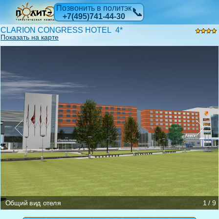
Позвонить в политэк
📞
+7(495)741-44-30
CLARION CONGRESS HOTEL 4*
Показать на карте
Номер
Номер
Номер
Ресторан
Конференц-зал
Банкетный зал
Общий вид отеля
Общий вид отеля
1 / 9
Лобби